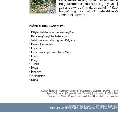
kaplı, sevimli evleri, birbirinden modern 
Bölgesi'nden bile küçük bir coğrafyaya sı
zamanda Avrupa'nın da en zengini. Yüzde 
İsviçre'nin güneyindeki Grindelwald ve Vala
zirvelerini
...
devamı
DİĞER TURİZM HABERLERİ
Düşler beldesinde balonlu keşif turu
Paris'te güneşli bir hafta sonu
Valsin ve şinitzelin başkenti Viyana
Kayak Cennetleri
Erciyes
Firavunların gizemli ülkesi Mısır
Fransa
Prag
Tunus
İtalya
İspanya
Yunanistan
Dubai
Günün İçinden
|
Yazarlar
|
Ekonomi
|
Gündem
|
Siyaset
|
Dünya |
Telev
Spor
|
Günaydın
|
Kapak Güzeli
|
Astroloji
|
Magazin
|
Sağlık
|
Biz
Cumartesi
|
Aktüel Pazar
|
Sarı Sayfalar
|
Otomobil
|
Dosyalar
|
A
Copyright © 2003, 2004 - Tüm hakları saklıdır.
MERKEZ GAZETE DERGİ BASIM YAYINCILIK SANAYİ VE T