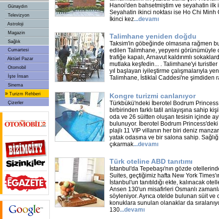
Hanoi'den bahsetmiştim ve seyahatin ilk i
Günaydın
Seyahatin ikinci noktası ise Ho Chi Minh 
Televizyon
İkinci kez
...
devamı
Astroloji
Magazin
Talimhane yeniden doğdu
Sağlık
Taksim'in göbeğinde olmasına rağmen b
edilen Talimhane, yepyeni görünümüyle dik
Cumartesi
trafiğe kapalı, Arnavut kaldırımlı sokaklar
Aktüel Pazar
mutlaka keşfedin... . Talimhane'yi turistle
Otomobil
yıl başlayan iyileştirme çalışmalarıyla y
İşte İnsan
Talimhane, İstiklal Caddesi'ne şimdiden r
Sinema
»
Turizm Rehberi
Kongre turizmi canlanıyor
Türkbükü'ndeki İberotel Bodrum Princess
Çizerler
birbirinden farklı tatil anlayışına sahip ki
oda ve 26 süitten oluşan tesisin içinde ayr
bulunuyor. İberotel Bodrum Princess'deki
plajlı 11 VIP villanın her biri deniz manza
yatak odasına ve bir salona sahip. Sağlığı
çıkarmak
...
devamı
Türk oteline ABD tanıtımı
İstanbul'da Tepebaşı'nın gözde otellerind
Suites, geçtiğimiz hafta New York Times'ı
İstanbul'un tanıtıldığı ekte, kalınacak otel
Ansen 130'un misafirleri Osmanlı zamanl
söyleniyor. Ayrıca otelde bulunan süit ve o
konuklara sunulan olanaklar da sıralanıy
130
...
devamı