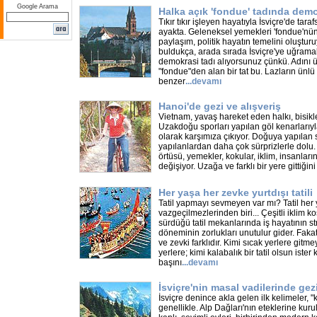
Google Arama
Halka açık 'fondue' tadında dem
Tıkır tıkır işleyen hayatıyla İsviçre'de taraf
ayakta. Geleneksel yemekleri 'fondue'nün
paylaşım, politik hayatın temelini oluşturu
buldukça, arada sırada İsviçre'ye uğramak
demokrasi tadı alıyorsunuz çünkü. Adını ü
"fondue"den alan bir tat bu. Lazların ün
benzer
...
devamı
Hanoi'de gezi ve alışveriş
Vietnam, yavaş hareket eden halkı, bisikle
Uzakdoğu sporları yapılan göl kenarlarıyla h
olarak karşımıza çıkıyor. Doğuya yapılan 
yapılanlardan daha çok sürprizlerle dolu. 
örtüsü, yemekler, kokular, iklim, insanları
değişiyor. Uzağa ve farklı bir yere gittiğin
Her yaşa her zevke yurtdışı tatili
Tatil yapmayı sevmeyen var mı? Tatil her
vazgeçilmezlerinden biri... Çeşitli iklim 
sürdüğü tatil mekanlarında iş hayatının stre
döneminin zorlukları unutulur gider. Fakat 
ve zevki farklıdır. Kimi sıcak yerlere gitm
yerlere; kimi kalabalık bir tatil olsun iste
başını
...
devamı
İsviçre'nin masal vadilerinde gez
İsviçre denince akla gelen ilk kelimeler, "
genellikle. Alp Dağları'nın eteklerine kurulu