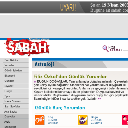
Şu an
19 Nisan 2005
Bugüne ait sabah.com
Son Dakika
Yazarlar
Günün İçinden
Ekonomi
Gündem
BUGÜN DOĞANLAR: Tam anlamıyla doğa insanlarıdır. Çevreleri
çok kolay uyum sağlarlar. Sıcakkanlı ve yardım sever duyguları ile
Siyaset
sevdikleri için vazgeçilmezdirler. Anılarını ve geçmişini özlemle anarla
Dünya
Yaşam kalitelerini korumaya özen gösterirler. Duygusal sevimli ve
insancıldırlar. Başkalarının duygularını kendi duyguları gibi paylaşırla
Spor
Sezgi güçleri diğer insanlara göre çok fazladır.
Hava Durumu
Sarı Sayfalar
Ana Sayfa
Dosyalar
Koç
Boğa
21 Mart-
21 Nisan-
Arşiv
20 Nisan
21 Mayıs
Etkinlikler