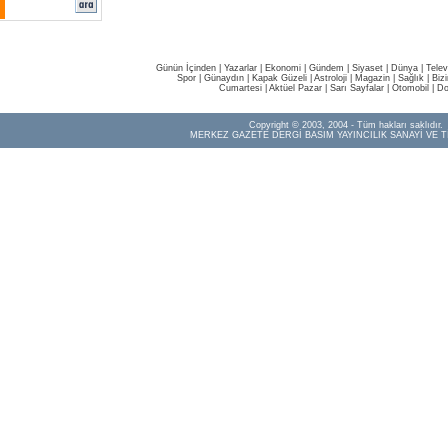
Günün İçinden
|
Yazarlar
|
Ekonomi
|
Gündem
|
Siyaset
|
Dünya |
Telev
Spor
|
Günaydın
|
Kapak Güzeli
|
Astroloji
|
Magazin
|
Sağlık
|
Biz
Cumartesi
|
Aktüel Pazar
|
Sarı Sayfalar
|
Otomobil
|
Do
Copyright © 2003, 2004 - Tüm hakları saklıdır.
MERKEZ GAZETE DERGİ BASIM YAYINCILIK SANAYİ VE T