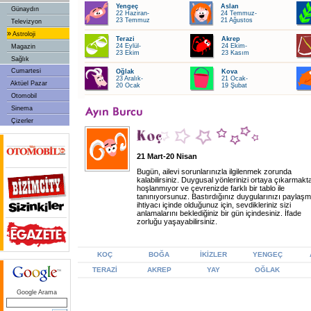
Yengeç
Aslan
Günaydın
22 Haziran-
24 Temmuz-
23 Temmuz
21 Ağustos
Televizyon
»
Astroloji
Terazi
Akrep
24 Eylül-
24 Ekim-
Magazin
23 Ekim
23 Kasım
Sağlık
Cumartesi
Oğlak
Kova
23 Aralık-
21 Ocak-
Aktüel Pazar
20 Ocak
19 Şubat
Otomobil
Sinema
Çizerler
21 Mart-20 Nisan
Bugün, ailevi sorunlarınızla ilgilenmek zorunda
kalabilirsiniz. Duygusal yönlerinizi ortaya çıkarmakt
hoşlanmıyor ve çevrenizde farklı bir tablo ile
tanınıyorsunuz. Bastırdığınız duygularınızı paylaş
ihtiyacı içinde olduğunuz için, sevdikleriniz sizi
anlamalarını beklediğiniz bir gün içindesiniz. İfade
zorluğu yaşayabilirsiniz.
KOÇ
BOĞA
İKİZLER
YENGEÇ
TERAZİ
AKREP
YAY
OĞLAK
Google Arama