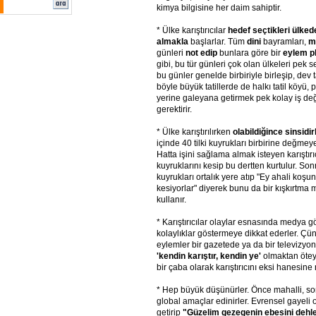
kimya bilgisine her daim sahiptir.
* Ülke karıştırıcılar
hedef seçtikleri ülked
almakla
başlarlar. Tüm
dini
bayramları,
mi
günleri
not edip
bunlara göre bir
eylem p
gibi, bu tür günleri çok olan ülkeleri pek 
bu günler genelde birbiriyle birleşip, dev t
böyle büyük tatillerde de halkı tatil köyü, p
yerine galeyana getirmek pek kolay iş değ
gerektirir.
* Ülke karıştırılırken
olabildiğince sinsidir
içinde 40 tilki kuyrukları birbirine değmey
Hatta işini sağlama almak isteyen karıştırıcı
kuyruklarını kesip bu dertten kurtulur. Son
kuyrukları ortalık yere atıp "Ey ahali koşun 
kesiyorlar" diyerek bunu da bir kışkırtma
kullanır.
* Karıştırıcılar olaylar esnasında medya g
kolaylıklar göstermeye dikkat ederler. Ç
eylemler bir gazetede ya da bir televizy
'kendin karıştır, kendin ye'
olmaktan öte
bir çaba olarak karıştırıcını eksi hanesine n
* Hep büyük düşünürler. Önce mahalli, so
global amaçlar edinirler. Evrensel gayeli o
getirip
"Güzelim gezegenin ebesini dehle