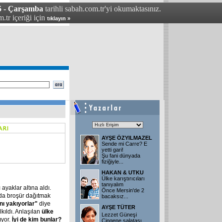
5 - Çarşamba
tarihli sabah.com.tr'yi okumaktasınız.
.tr içeriği için
tıklayın »
AYŞE ÖZYILMAZEL
Sende mi Carre? E
yetti gari!
Şu fani dünyada
fiziğiyle
...
HAKAN & UTKU
Ülke karıştırıcıları
tanıyalım
ayaklar altına aldı.
Önce Mersin'de 2
'da broşür dağıtmak
bacaksız
...
nı yakıyorlar"
diye
AYŞE TÜTER
lkıldı. Anlaşılan
ülke
Lezzet Güneşi
ıyor.
İyi de kim bunlar?
Çingene salatası