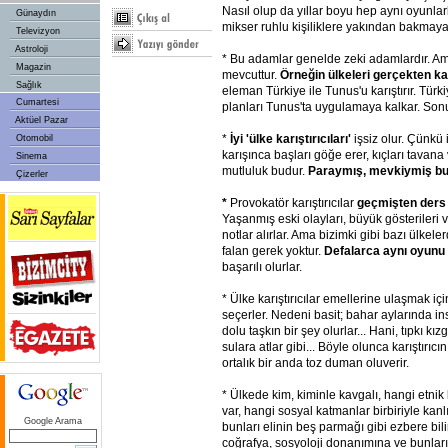
Nasıl olup da yıllar boyu hep aynı oyunlar
Günaydın
mikser ruhlu kişiliklere yakından bakmaya
Televizyon
Astroloji
* Bu adamlar genelde zeki adamlardır. Am
Magazin
mevcuttur.
Örneğin ülkeleri gerçekten kar
Sağlık
eleman Türkiye ile Tunus'u karıştırır. Türki
Cumartesi
planları Tunus'ta uygulamaya kalkar. Sonu
Aktüel Pazar
*
İyi 'ülke karıştırıcıları'
işsiz olur. Çünkü 
Otomobil
karışınca başları göğe erer, kıçları tavana 
Sinema
mutluluk budur.
Paraymış, mevkiymiş bun
Çizerler
*
Provokatör karıştırıcılar
geçmişten ders al
Yaşanmış eski olayları, büyük gösterileri 
notlar alırlar. Ama bizimki gibi bazı ülke
falan gerek yoktur.
Defalarca aynı oyunu
başarılı olurlar.
* Ülke karıştırıcılar emellerine ulaşmak içi
seçerler. Nedeni basit; bahar aylarında in
dolu taşkın bir şey olurlar... Hani, tıpkı k
sulara atlar gibi... Böyle olunca karıştırıcın
ortalık bir anda toz duman oluverir.
* Ülkede kim, kiminle kavgalı, hangi etni
var, hangi sosyal katmanlar birbiriyle kanlı
Google Arama
bunları elinin beş parmağı gibi ezbere bilir.
coğrafya, sosyoloji donanımına ve bunları 