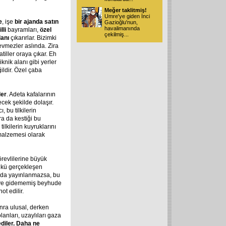
Meğer taklitmiş!
Umre'ye giden İnci
e
, işe
bir ajanda satın
Gazioğlu'nun,
havalimanında
lli
bayramları,
özel
çekilmiş
...
lanı
çıkarırlar. Bizimki
sevmezler aslında. Zira
atiller oraya çıkar. Eh
iknik alanı gibi yerler
ildir. Özel çaba
ler
. Adeta kafalarının
ecek şekilde dolaşır.
, bu tilkilerin
ra da kestiği bu
tilkilerin kuyruklarını
 malzemesi olarak
örevlilerine büyük
ünkü gerçekleşen
onda yayınlanmazsa, bu
ye gidememiş beyhude
ot edilir.
nra ulusal, derken
lanları, uzaylıları gaza
diler. Daha ne