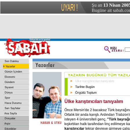
Şu an
13 Nisan 200
Bugüne ait sabah.com
Son Dakika
»
Yazarlar
Günün İçinden
Ekonomi
Ülke karıştırıcıları tanıyalım
Gündem
Tarihte Bugün
Siyaset
Örgütlü Toplum
Dünya
Spor
Ülke karıştırıcıları tanıyalım
Hava Durumu
Sarı Sayfalar
Önce Mersin'de 2 bacaksız Türk bayrağını 
Ana Sayfa
Ortalık bir anda karıştı. Ardından Trabzon
Dosyalar
isteyen 4 üniversiteli genç,
"Türk bayrağı
kışkırtılan halk tarafından linç edilmeye ka
Arşiv
karıştırıcılar
tekrar devreye girmeye çalış
Etkinlikler