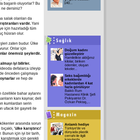
140
...
la başarılı oluyorlar? Bu
 ne dersiniz?
a salak olanları da
ıştıranları vardır.
Yani
ye için hazırladığı tüm
ç hüsran olur.
işleri zaten budur. Ülke
vurur. Onlar için
Doğum kadını
lar önemsiz şeylerdir.
güzelleştirir
Hamilelikte aldığınız
kilolar, biriken
mayı iyi bilirler.
ödemler, oluşan
videoda defalarca izleyip
lekeler
...
lerde önceden çalışmaya
Seks bağımlılığı
 oynarlar
ve hep de
erkeklerde
kadınlardan 4 kat
fazla görülüyor
Balıklı Rum
n özellikle bahar aylarını
Hastanesi Klinik Şefi
sanların kanı kaynar, deli
Psikiyatrist Dr.
Özkan Pektaş,
...
ızgın kumlardan serin
ın ufacık bir gayreti ile
k kökenler arasında sorun
Anlamlı hediye
 bıçaklı,
'ülke karıştırıcı'
Türkiye'de ve
dünyada plastik
 Bunun için iyi bir tarih,
cerrahi ile ilgili
karıştırmak için gerekli
konularda
...