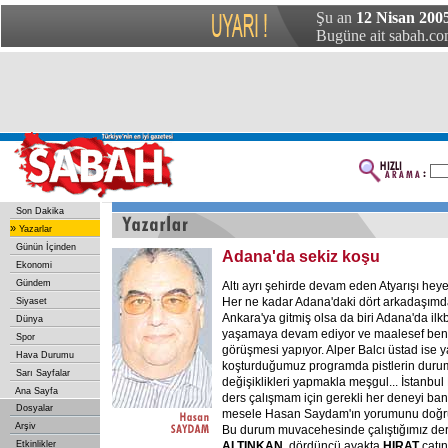
Şu an
12 Nisan 2005
Bugüne ait sabah.com
Son Dakika
»
Yazarlar
Günün İçinden
Adana'da sekiz koşu
Ekonomi
Gündem
Altı ayrı şehirde devam eden Atyarışı hey
Her ne kadar Adana'daki dört arkadaşımdan 
Siyaset
Ankara'ya gitmiş olsa da biri Adana'da ilk
Dünya
yaşamaya devam ediyor ve maalesef ben
Spor
görüşmesi yapıyor. Alper Balcı üstad ise y
Hava Durumu
koşturduğumuz programda pistlerin durumlar
Sarı Sayfalar
değişiklikleri yapmakla meşgul... İstanbul
Ana Sayfa
ders çalışmam için gerekli her deneyi bana
Dosyalar
mesele Hasan Saydam'ın yorumunu doğru
Arşiv
Bu durum muvacehesinde çalıştığımız de
Etkinlikler
ALTINKAN
, dördüncü ayakta
HIRAT
çatın