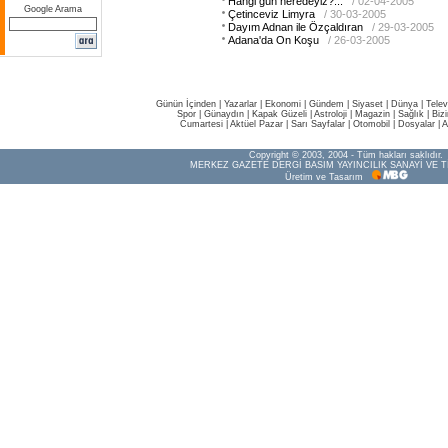
Hangi gün neredeyiz?...
/ 02-04-2005
Google Arama
Çetinceviz Limyra
/ 30-03-2005
Dayım Adnan ile Özçaldıran
/ 29-03-2005
Adana'da On Koşu
/ 26-03-2005
Günün İçinden
|
Yazarlar
|
Ekonomi
|
Gündem
|
Siyaset
|
Dünya |
Telev
Spor
|
Günaydın
|
Kapak Güzeli
|
Astroloji
|
Magazin
|
Sağlık
|
Biz
Cumartesi
|
Aktüel Pazar
|
Sarı Sayfalar
|
Otomobil
|
Dosyalar
|
A
Copyright © 2003, 2004 - Tüm hakları saklıdır.
MERKEZ GAZETE DERGİ BASIM YAYINCILIK SANAYİ VE T
Üretim ve Tasarım