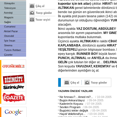
kuponlar
için
tek
atlar)
çıktılar.
HIRAT
'ı 
Günaydın
ALTINKAN
genel tahminlerde dördüncü be
Televizyon
bende ise günün en güvenilecek ikinci atı.
Astroloji
İlk ayakta pist puanı tavana yakın (142) o
Magazin
durumunun iyi olduğunu öğrendiğim
YU
Sağlık
alacağım.
Cumartesi
İkinci ayakta
YAZ
DOSTUM,
ABDÜLBEY
Aktüel Pazar
arasında bir ayırım yapamadım.
MY
GINE
Otomobil
kuponlarda mutlaka bulunmalı.
İşte İnsan
Üçüncü ayakta
ALTINKAN
'ın rakibi
CİHA
KAPLANBABA
, dördüncü ayakta
HIRAT
Sinema
YEŞİLTEPELİ
günün bilgisayar bombası. B
Turizm Rehberi
epey karışık.
RUNNER
BOY
büyük favori
Çizerler
PUNCH,
ALTINNAL
ve
ANYELA
da ihma
GELİN
çok tutulan bir diğer at....
DELFINA
Son koşuda
YAVUZHAT,
KEREMTAY
ve
diğerlerinden ayırdığım üç at.
YAZARIN ÖNCEKİ YAZILARI
Ne fırtınası?... Amed mi?...
/ 10-04-2005
Bugün Ankara'dayız
/ 09-04-2005
Kaderim'in Koşusu
/ 07-04-2005
Sevilen Program
/ 06-04-2005
Bugünkü tekler değişik
/ 05-04-2005
Haydi Veliefendi'ye...
/ 03-04-2005