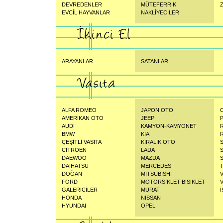
DEVREDENLER
MÜTEFERRİK
Z
EVCİL HAYVANLAR
NAKLİYECİLER
ARAYANLAR
SATANLAR
ALFA ROMEO
JAPON OTO
AMERİKAN OTO
JEEP
AUDI
KAMYON-KAMYONET
BMW
KIA
ÇEŞİTLİ VASITA
KİRALIK OTO
CITROEN
LADA
DAEWOO
MAZDA
DAIHATSU
MERCEDES
DOĞAN
MITSUBISHI
FORD
MOTORSİKLET-BİSİKLET
GALERİCİLER
MURAT
İ
HONDA
NISSAN
HYUNDAI
OPEL