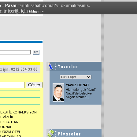
 - Pazar
tarihli sabah.com.tr'yi okumaktasınız.
.tr içeriği için
tıklayın »
YAVUZ DONAT
Hizmetler çok "özel"
Nazilli'de belediye
birçok hizmeti...
TEKSTİL KONFEKSİYON
TEMİZLİK
TEZGAHTAR
TORNACI
TURİZM OTEL
İŞ ARAYANLAR