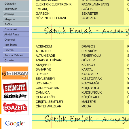
Günaydın
ELEKTRİK ELEKTRONİK
PAZARLAMA SATIŞ
EMLAKÇI
SAĞLIK
Televizyon
GARSON
SEKRETER
Astroloji
GÜVENLİK ELEMANI
SİGORTA
Magazin
Sağlık
Cumartesi
Aktüel Pazar
Otomobil
İşte İnsan
ACIBADEM
DRAGOS
Sinema
ALTINTEPE
ERENKÖY
Turizm Rehberi
ALTUNİZADE
FENERYOLU
ANADOLU HİSARI
GÖZTEPE
Çizerler
ATAŞEHİR
KADIKÖY
BAHARİYE
KARTAL
BEYKOZ
KAZASKER
BEYLERBEYİ
KIZILTOPRAK
BOSTANCI
KOZYATAĞI
CADDEBOSTAN
KOŞUYOLU
ÇAMLICA
KUZGUNCUK
ÇENGELKÖY
KÜÇÜKYALI
ÇEŞİTLİ SEMTLER
MALTEPE
ÇİFTEHAVUZLAR
MODA