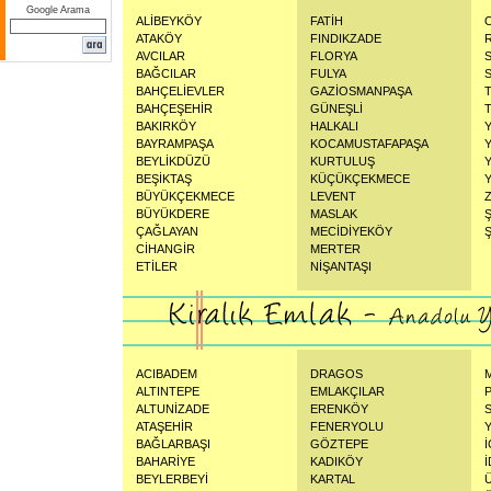
Google Arama
ALİBEYKÖY
FATİH
ATAKÖY
FINDIKZADE
AVCILAR
FLORYA
BAĞCILAR
FULYA
BAHÇELİEVLER
GAZİOSMANPAŞA
BAHÇEŞEHİR
GÜNEŞLİ
BAKIRKÖY
HALKALI
BAYRAMPAŞA
KOCAMUSTAFAPAŞA
BEYLİKDÜZÜ
KURTULUŞ
BEŞİKTAŞ
KÜÇÜKÇEKMECE
BÜYÜKÇEKMECE
LEVENT
BÜYÜKDERE
MASLAK
ÇAĞLAYAN
MECİDİYEKÖY
Ş
CİHANGİR
MERTER
ETİLER
NİŞANTAŞI
ACIBADEM
DRAGOS
ALTINTEPE
EMLAKÇILAR
ALTUNİZADE
ERENKÖY
ATAŞEHİR
FENERYOLU
BAĞLARBAŞI
GÖZTEPE
BAHARİYE
KADIKÖY
BEYLERBEYİ
KARTAL