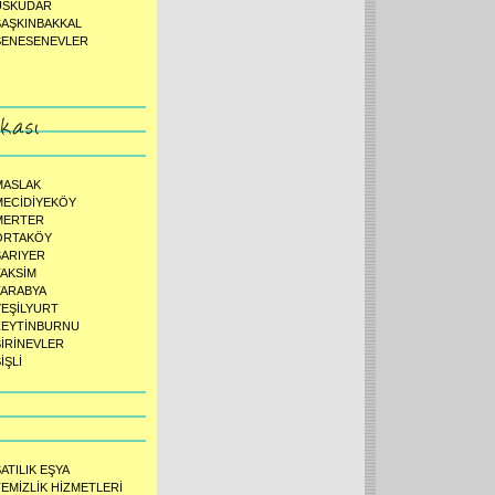
ÜSKÜDAR
ŞAŞKINBAKKAL
ŞENESENEVLER
MASLAK
MECİDİYEKÖY
MERTER
ORTAKÖY
SARIYER
TAKSİM
TARABYA
YEŞİLYURT
ZEYTİNBURNU
ŞİRİNEVLER
İŞLİ
ATILIK EŞYA
TEMİZLİK HİZMETLERİ