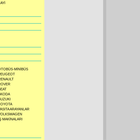
AYİ
OTOBÜS-MİNİBÜS
PEUGEOT
RENAULT
ROVER
SEAT
SKODA
SUZUKI
TOYOTA
VASITA ARAYANLAR
VOLKSWAGEN
Ş MAKİNALARI