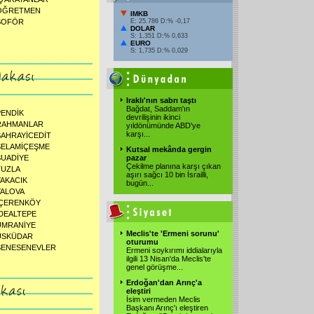
ÖĞRETMEN
IMKB
ŞOFÖR
E: 25.786 D:% -0,17
DOLAR
S: 1,351 D:% 0,633
EURO
S: 1,735 D:% 0,029
Iraklı'nın sabrı taştı
Bağdat, Saddam'ın
PENDİK
devrilişinin ikinci
RAHMANLAR
yıldönümünde ABD'ye
karşı...
SAHRAYİCEDİT
SELAMİÇEŞME
Kutsal mekânda gergin
SUADİYE
pazar
Çekilme planına karşı çıkan
TUZLA
aşırı sağcı 10 bin İsrailli,
YAKACIK
bugün...
YALOVA
İÇERENKÖY
İDEALTEPE
ÜMRANİYE
Meclis'te 'Ermeni sorunu'
ÜSKÜDAR
oturumu
ŞENESENEVLER
Ermeni soykırımı iddialarıyla
ilgili 13 Nisan'da Meclis'te
genel görüşme...
Erdoğan'dan Arınç'a
eleştiri
İsim vermeden Meclis
Başkanı Arınç'ı eleştiren