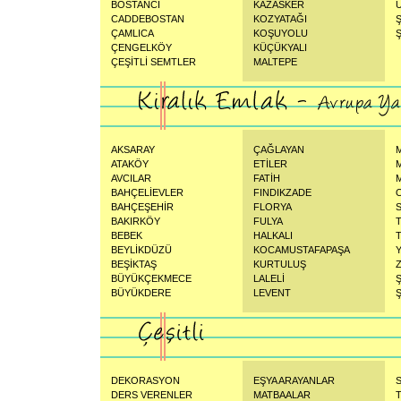
BOSTANCI
KAZASKER
CADDEBOSTAN
KOZYATAĞI
ÇAMLICA
KOŞUYOLU
ÇENGELKÖY
KÜÇÜKYALI
ÇEŞİTLİ SEMTLER
MALTEPE
AKSARAY
ÇAĞLAYAN
ATAKÖY
ETİLER
AVCILAR
FATİH
BAHÇELİEVLER
FINDIKZADE
BAHÇEŞEHİR
FLORYA
BAKIRKÖY
FULYA
BEBEK
HALKALI
BEYLİKDÜZÜ
KOCAMUSTAFAPAŞA
BEŞİKTAŞ
KURTULUŞ
BÜYÜKÇEKMECE
LALELİ
BÜYÜKDERE
LEVENT
Ş
DEKORASYON
EŞYA ARAYANLAR
S
DERS VERENLER
MATBAALAR