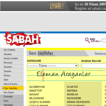
Şu an
10 Nisan 2005
Bugüne ait sabah.com
Son Dakika
Yazarlar
Günün İçinden
KATEGORİ
Anahtar Sözcük
Ekonomi
Gündem
Siyaset
Dünya
Spor
Hava Durumu
ALÜMİNYUM
KUAFÖR
»
Sarı Sayfalar
ANKETÖR
MATBAA
Ana Sayfa
AVUKAT
MOBİLYA
Dosyalar
BİLGİSAYAR
MUHASEBE
Arşiv
ÇEŞİTLİ ELEMAN
MİMAR MÜHENDİS
Etkinlikler
ÇOCUK BAKIMI
OTO ELEMANI