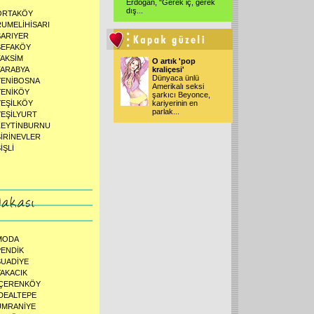
Erdoğan, "Gerek iç, gerek
dış...
ORTAKÖY
RUMELİHİSARI
SARIYER
SEFAKÖY
TAKSİM
O artık 'pop
TARABYA
kraliçesi'
Dünyaca ünlü
YENİBOSNA
Amerikalı seksi
YENİKÖY
şarkıcı Beyonce,
YEŞİLKÖY
kariyerinin en
parlak...
YEŞİLYURT
ZEYTİNBURNU
ŞİRİNEVLER
İŞLİ
MODA
PENDİK
SUADİYE
YAKACIK
İÇERENKÖY
İDEALTEPE
ÜMRANİYE