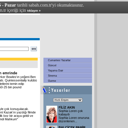
 - Pazar
tarihli sabah.com.tr'yi okumaktasınız.
.tr içeriği için
tıklayın »
Cumartesi Yazarlar
Güncel
Yaşama Dair
in emrinde
Sinema
rker Bowles'ın yeğeni Ben
ttı. Quintessentially kulübü
Gurme
tlerini temin edip
750-25 bin pound
FİLİZ AKIN
üyle çok konuşulacak.
Sophia Loren çok
nt Kazak'ın yazdığı filmde
kabaydı
k kez bir araya geldi ve
Sophia Loren onuruna
Şimdi Mahkum"
düzenlenen
...
BALÇİÇEK PAMİR