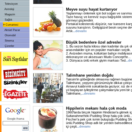
Televizyon
Meyve suyu hayat kurtarıyor
Astroloji
Yaşlanmayı önlemek için bol soğan ve sarımsa
Magazin
Taze havuç ve kereviz suyu bağışıklık sistemini,
Sağlık
görmeyi güçlendirir.
Portakal kolesterolü düşürür, nar kansere karş
»
Cumartesi
suyunu karıştırın. Gelişigüzel besin seçme dev
Aktüel Pazar
Artık
...devamı
Otomobil
Sinema
Büyük bedenlere özel adresler
Çizerler
1. Bu sezon fazla kilosu olan kadınlar da şık 
arasındakiler için en popüler markaları seçtik.
2. Avizeden muma, koltuktan bahçe mobilyasın
dekorasyon ve aksesuarı Mudo Concept'te...
3. Dünyaca ünlü erkek giyim markası Ted
...d
Talimhane yeniden doğdu
Taksim'in göbeğinde olmasına rağmen bugüne 
Talimhane, yepyeni görünümüyle dikkat çekiyor. 
Arnavut kaldırımlı sokaklarda geziyor; siz de
yıl başlayan iyileştirme çalışmalarıyla yeni b
Talimhane,
...devamı
Hippilerin mekanı hala çok moda
1960'larda birçok hippinin Hindistan'a gitmek i
Sultanahmet'teki Pudding Shop hala çok ünlü...
Google Arama
Fischer'a pek çok ismin buluştuğu Pudding Shop,
ünlü.Pudding Shop adlı bir yerden bahsedilinc
içi çeşit
...devamı