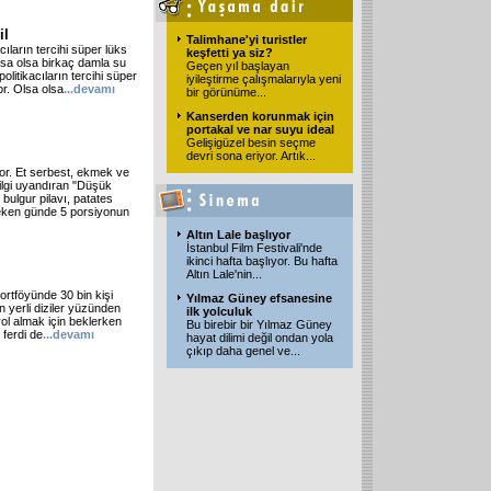
il
Talimhane'yi turistler
ıların tercihi süper lüks
keşfetti ya siz?
Olsa olsa birkaç damla su
Geçen yıl başlayan
olitikacıların tercihi süper
iyileştirme çalışmalarıyla yeni
or. Olsa olsa
...devamı
bir görünüme
...
Kanserden korunmak için
portakal ve nar suyu ideal
Gelişigüzel besin seçme
devri sona eriyor. Artık
...
yor. Et serbest, ekmek ve
ilgi uyandıran "Düşük
 bulgur pilavı, patates
reken günde 5 porsiyonun
Altın Lale başlıyor
İstanbul Film Festivali'nde
ikinci hafta başlıyor. Bu hafta
Altın Lale'nin
...
 portföyünde 30 bin kişi
Yılmaz Güney efsanesine
an yerli diziler yüzünden
ilk yolculuk
 rol almak için beklerken
Bu birebir bir Yılmaz Güney
 ferdi de
...devamı
hayat dilimi değil ondan yola
çıkıp daha genel ve
...