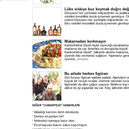
Lüks viskiye buz koymak doğru değ
Dünyanın her yerindeki milyarderler ve politikac
viskileri kesinlikle buzla içmemek gerekiyor. 
yeterli Dünyanın her yerindeki milyarderler ve p
lüks viskileri kesinlikle buzla içmemek gerekiy
Makarnadan korkmayın
Karbonhidrat Diyeti hiçbir yiyeceği yasaklamı
makarna da var. Amerika ve Avrupa'da büyük 
Karbonhidrat Diyeti", bilinenin aksine makarna,
yiyerek kilo vermenizi sağlıyor. Yapmanız ge
üzerine
...devamı
Bu ailede herkes figüran
Dizi furyası figüran talebini patlattı. Ajansların
küçük bir rol için sırada. İzlenme rekorları kır
figüranlık da altın çağını yaşıyor. Binlerce kişi
ailece bu işi yapanlar da var. Kılıç ailesinin dört
DİĞER "CUMARTESİ" HABERLERİ
Aldattığı karısını derin dondurdu
Denize mi partiye mi?
Nefesinizi tutmaya hazır olun
Evcil hayvan fuarını sakın kaçırmayın