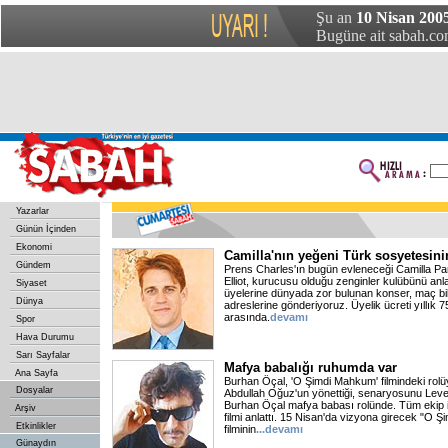
Şu an
10 Nisan 2005
Bugüne ait sabah.com
Yazarlar
Günün İçinden
Ekonomi
Camilla'nın yeğeni Türk sosyetesin
Gündem
Prens Charles'ın bugün evleneceği Camilla Pa
Elliot, kurucusu olduğu zenginler kulübünü anla
Siyaset
üyelerine dünyada zor bulunan konser, maç bile
Dünya
adreslerine gönderiyoruz. Üyelik ücreti yıllık 
arasında.
devamı
Spor
Hava Durumu
Sarı Sayfalar
Mafya babalığı ruhumda var
Ana Sayfa
Burhan Öçal, 'O Şimdi Mahkum' filmindeki rol
Dosyalar
Abdullah Oğuz'un yönettiği, senaryosunu Leve
Burhan Öçal mafya babası rolünde. Tüm ekip il
Arşiv
filmi anlattı. 15 Nisan'da vizyona girecek "O 
Etkinlikler
filminin
...devamı
Günaydın