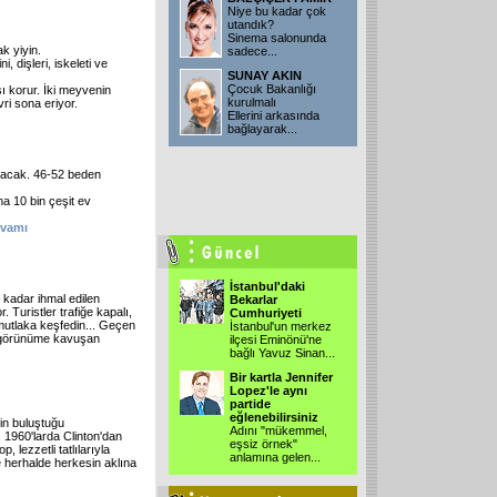
Niye bu kadar çok
utandık?
Sinema salonunda
k yiyin.
sadece
...
 dişleri, iskeleti ve
SUNAY AKIN
Çocuk Bakanlığı
ı korur. İki meyvenin
kurulmalı
ri sona eriyor.
Ellerini arkasında
bağlayarak
...
olacak. 46-52 beden
a 10 bin çeşit ev
evamı
İstanbul'daki
kadar ihmal edilen
Bekarlar
Turistler trafiğe kapalı,
Cumhuriyeti
 mutlaka keşfedin... Geçen
İstanbul'un merkez
ir görünüme kavuşan
ilçesi Eminönü'ne
bağlı Yavuz Sinan
...
Bir kartla Jennifer
Lopez'le aynı
partide
eğlenebilirsiniz
çin buluştuğu
Adını "mükemmel,
 1960'larda Clinton'dan
eşsiz örnek"
 lezzetli tatlılarıyla
anlamına gelen
...
e herhalde herkesin aklına