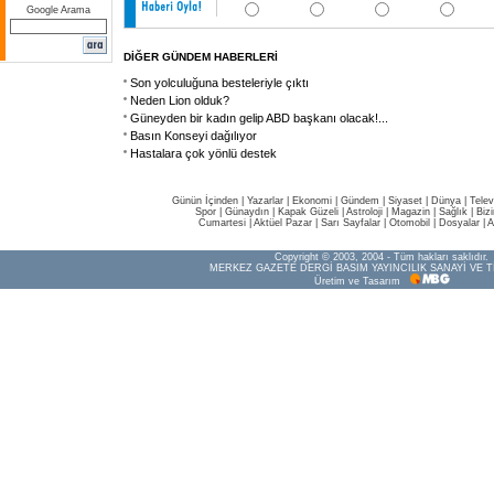
Google Arama
DİĞER GÜNDEM HABERLERİ
Son yolculuğuna besteleriyle çıktı
Neden Lion olduk?
Güneyden bir kadın gelip ABD başkanı olacak!...
Basın Konseyi dağılıyor
Hastalara çok yönlü destek
Günün İçinden
|
Yazarlar
|
Ekonomi
|
Gündem
|
Siyaset
|
Dünya |
Telev
Spor
|
Günaydın
|
Kapak Güzeli
|
Astroloji
|
Magazin
|
Sağlık
|
Biz
Cumartesi
|
Aktüel Pazar
|
Sarı Sayfalar
|
Otomobil
|
Dosyalar
|
A
Copyright © 2003, 2004 - Tüm hakları saklıdır.
MERKEZ GAZETE DERGİ BASIM YAYINCILIK SANAYİ VE T
Üretim ve Tasarım