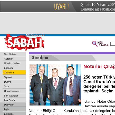
Şu an
10 Nisan 2005
Bugüne ait sabah.com
Son Dakika
Yazarlar
Günün İçinden
Noterler Çıra
Ekonomi
»
Gündem
256 noter, Türkiy
Siyaset
Genel Kurulu'na
Dünya
delegeleri belir
Spor
toplandı. Seçim
Hava Durumu
Sarı Sayfalar
Ana Sayfa
İstanbul Noter Odas
Dosyalar
Haziran ayında yap
Arşiv
Noterler Birliği Genel Kurulu'na katılacak delegeleri b
Etkinlikler