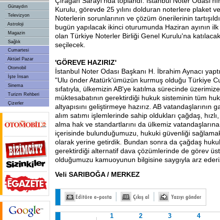
Çırağan Sarayı'nda toplandı. İstanbul Noter Odası'n
Günaydın
Kurulu, görevde 25 yılını dolduran noterlere plaket ve
Televizyon
Noterlerin sorunlarının ve çözüm önerilerinin tartışıld
Astroloji
bugün yapılacak ikinci oturumunda Haziran ayının ilk
Magazin
olan Türkiye Noterler Birliği Genel Kurulu'na katılaca
Sağlık
seçilecek.
Cumartesi
Aktüel Pazar
'GÖREVE HAZIRIZ'
Otomobil
İstanbul Noter Odası Başkanı H. İbrahim Aynacı yaptı
İşte İnsan
"Ulu önder Atatürk'ümüzün kurmuş olduğu Türkiye Cu
Sinema
sıfatıyla, ülkemizin AB'ye katılma sürecinde üzerimiz
Turizm Rehberi
müktesabatının gerektirdiği hukuk sisteminin tüm huk
Çizerler
altyapısını geliştirmeye hazırız. AB vatandaşlarının 
alım satımı işlemlerinde sahip oldukları çağdaş, hızl
alma hak ve standartlarını da ülkemiz vatandaşların
içerisinde bulunduğumuzu, hukuki güvenliği sağlamak
olarak yerine getirdik. Bundan sonra da çağdaş huku
gerektirdiği alternatif dava çözümlerinde de görev ü
olduğumuzu kamuoyunun bilgisine saygıyla arz ederiz
Veli SARIBOĞA / MERKEZ
1
2
3
4