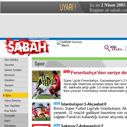
Şu an
2 Nisan 2005
Bugüne ait sabah.com
Son Dakika
Yazarlar
Günün İçinden
Fenerbahçe'den seriye de
Ekonomi
Gündem
Süper Lig'de Fenerbahçe, Gaziantepspor'u 2-0
Saracoğlu Stadı'nda oynanan maçta Sarı lacivert
Siyaset
45. dakikada attığı golle 1-0 önde tamamladı. 9
Dünya
ikiye çıkaran Fenerbahçe kendi sahasındaki gal
»
Spor
Hava Durumu
İstanbulspor:1-Akçaabat:0
Sarı Sayfalar
Birinci Süper Futbol Ligi'nde İstanbulspor, A
Ana Sayfa
yenerek, 11 maçlık galibiyet hasretine son ve
Dosyalar
sağdan Faruk'un kullandığı korner atışında al
Arşiv
Sakarya:7-Ankaragücü:2
Etkinlikler