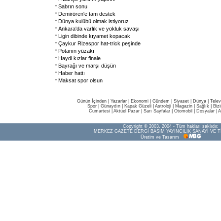
Sabrın sonu
Demirören'e tam destek
Dünya kulübü olmak istiyoruz
Ankara'da varlık ve yokluk savaşı
Ligin dibinde kıyamet kopacak
Çaykur Rizespor hat-trick peşinde
Potanın yüzakı
Haydi kızlar finale
Bayrağı ve marşı düşün
Haber hattı
Maksat spor olsun
Günün İçinden
|
Yazarlar
|
Ekonomi
|
Gündem
|
Siyaset
|
Dünya |
Telev
Spor
|
Günaydın
|
Kapak Güzeli
|
Astroloji
|
Magazin
|
Sağlık
|
Biz
Cumartesi
|
Aktüel Pazar
|
Sarı Sayfalar
|
Otomobil
|
Dosyalar
|
A
Copyright © 2003, 2004 - Tüm hakları saklıdır.
MERKEZ GAZETE DERGİ BASIM YAYINCILIK SANAYİ VE T
Üretim ve Tasarım