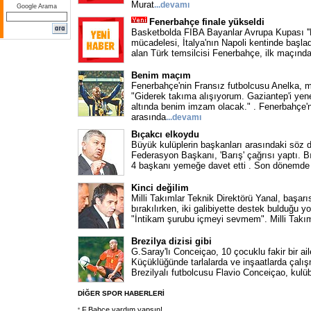
Murat
...
devamı
Google Arama
Fenerbahçe finale yükseldi
Basketbolda FIBA Bayanlar Avrupa Kupası ''Dö
mücadelesi, İtalya'nın Napoli kentinde başladı.
alan Türk temsilcisi Fenerbahçe, ilk maçında
Benim maçım
Fenerbahçe'nin Fransız futbolcusu Anelka, 
"Giderek takıma alışıyorum. Gaziantep'i yene
altında benim imzam olacak." . Fenerbahçe'n
arasında
...
devamı
Bıçakcı elkoydu
Büyük kulüplerin başkanları arasındaki söz 
Federasyon Başkanı, 'Barış' çağrısı yaptı. B
4 başkanı yemeğe davet etti . Son dönemde 
Kinci değilim
Milli Takımlar Teknik Direktörü Yanal, başarıs
bırakılırken, iki galibiyette destek bulduğu y
"İntikam şurubu içmeyi sevmem". Milli Takım
Brezilya dizisi gibi
G.Saray'lı Conceiçao, 10 çocuklu fakir bir ail
Küçüklüğünde tarlalarda ve inşaatlarda çalış
Brezilyalı futbolcusu Flavio Conceiçao, kulü
DİĞER SPOR HABERLERİ
F.Bahçe yardım yapsın!