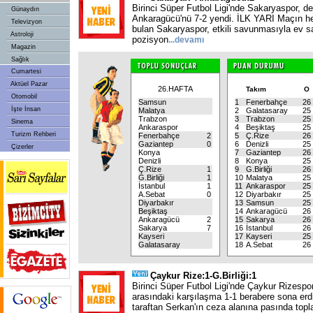
Birinci Süper Futbol Ligi'nde Sakaryaspor, 
Günaydın
Ankaragücü'nü 7-2 yendi. İLK YARI Maçın h
Televizyon
bulan Sakaryaspor, etkili savunmasıyla ev s
Astroloji
pozisyon
...
devamı
Magazin
Sağlık
Cumartesi
Aktüel Pazar
26.HAFTA
Takım
O
Otomobil
Samsun
1
Fenerbahçe
26
İşte İnsan
Malatya
2
Galatasaray
25
Trabzon
3
Trabzon
25
Sinema
Ankaraspor
4
Beşiktaş
25
Turizm Rehberi
Fenerbahçe
2
5
Ç.Rize
26
Gaziantep
0
6
Denizli
25
Çizerler
Konya
7
Gaziantep
26
Denizli
8
Konya
25
Ç.Rize
1
9
G.Birliği
26
G.Birliği
1
10
Malatya
25
İstanbul
1
11
Ankaraspor
25
A.Sebat
0
12
Diyarbakır
25
Diyarbakır
13
Samsun
25
Beşiktaş
14
Ankaragücü
26
Ankaragücü
2
15
Sakarya
26
Sakarya
7
16
İstanbul
26
Kayseri
17
Kayseri
25
Galatasaray
18
A.Sebat
26
Çaykur Rize:1-G.Birliği:1
Birinci Süper Futbol Ligi'nde Çaykur Rizespor
arasındaki karşılaşma 1-1 berabere sona erd
taraftan Serkan'ın ceza alanına pasında topl