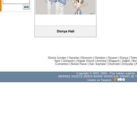
Dünya Hali
Günün İçinden
|
Yazarlar
|
Ekonomi
|
Gündem
|
Siyaset
|
Dünya |
Tele
Spor
|
Günaydın
|
Kapak Güzeli
|
Astroloji
|
Magazin
|
Sağlık
|
Biz
Cumartesi
|
Aktüel Pazar
|
Sarı Sayfalar
|
Otomobil
|
Dosyalar
|
A
Copyright © 2003, 2004 - Tüm hakları saklıdır.
MERKEZ GAZETE DERGİ BASIM YAYINCILIK SANAYİ VE T
Üretim ve Tasarım