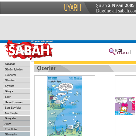
Şu an
2 Nisan 2005
Bugüne ait sabah.com
Yazarlar
Günün İçinden
Ekonomi
Gündem
Siyaset
Dünya
Spor
Hava Durumu
Sarı Sayfalar
Ana Sayfa
Dosyalar
Arşiv
Etkinlikler
Günaydın