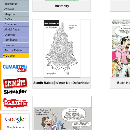
Televizyon
Bizimcity
Astroloji
Magazin
Sağlık
Cumartesi
Aktüel Pazar
Otomobil
İşte İnsan
Sinema
Turizm Rehberi
»
Çizerler
Semih Balcıoğlu'nun Not Defterinden
Bedri Ko
Google Arama