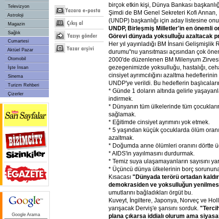
birçok etkin kişi, Dünya Bankası başkanlı
Televizyon
Şimdi de BM Genel Sekreteri Kofi Annan
Astroloji
(UNDP) başkanlığı için aday listesine onu 
Magazin
UNDP, Birleşmiş Milletler'in en önemli or
Sağlık
Görevi dünyada yoksulluğu azaltacak p
Cumartesi
Her yıl yayınladığı BM İnsani Gelişmişlik 
Aktüel Pazar
durumu"nu yansıtması açısından çok önem
2000'de düzenlenen BM Milenyum Zirvesi
Otomobil
gezegenimizde yoksulluğu, hastalığı, cehale
İşte İnsan
cinsiyet ayrımcılığını azaltma hedeflerini
Sinema
UNDP'ye verildi. Bu hedeflerin başlıcaların
Turizm Rehberi
* Günde 1 doların altında gelirle yaşayanl
Çizerler
indirmek.
* Dünyanın tüm ülkelerinde tüm çocukları
sağlamak.
* Eğitimde cinsiyet ayrımını yok etmek.
* 5 yaşından küçük çocuklarda ölüm oranın
azaltmak.
* Doğumda anne ölümleri oranını dörtte 
* AIDS'in yayılmasını durdurmak.
* Temiz suya ulaşamayanların sayısını yar
* Üçüncü dünya ülkelerinin borç sorunun
Kısacası
"Dünyada terörü ortadan kaldı
demokrasiden ve yoksulluğun yenilme
umutlarını bağladıkları örgüt bu.
Kuveyt, İngiltere, Japonya, Norveç ve Hol
yarışacak Derviş'e şansını sorduk.
"Terci
Google Arama
plana çıkarsa iddialı olurum ama siyasa