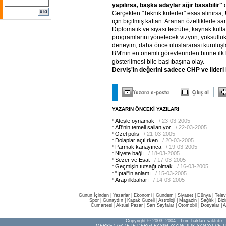
yapılırsa, başka adaylar ağır basabilir"
Gerçekten "Teknik kriterler" esas alınırs
için biçilmiş kaftan. Aranan özelliklerle sank
Diplomatik ve siyasi tecrübe, kaynak kul
programlarını yönetecek vizyon, yoksullu
deneyim, daha önce uluslararası kuruluşl
BM'nin en önemli görevlerinden birine ilk
gösterilmesi bile başlıbaşına olay.
Derviş'in değerini sadece CHP ve lideri
YAZARIN ÖNCEKİ YAZILARI
Ateşle oynamak
/ 23-03-2005
AB'nin temeli sallanıyor
/ 22-03-2005
Özel polis
/ 21-03-2005
Dolaplar açılırken
/ 20-03-2005
Parmak kanayınca
/ 19-03-2005
Niyete bağlı
/ 18-03-2005
Sezer ve Esat
/ 17-03-2005
Geçmişin tutsağı olmak
/ 16-03-2005
"İptal"in anlamı
/ 15-03-2005
Arap ilkbaharı
/ 14-03-2005
Günün İçinden
|
Yazarlar
|
Ekonomi
|
Gündem
|
Siyaset
|
Dünya |
Telev
Spor
|
Günaydın
|
Kapak Güzeli
|
Astroloji
|
Magazin
|
Sağlık
|
Biz
Cumartesi
|
Aktüel Pazar
|
Sarı Sayfalar
|
Otomobil
|
Dosyalar
|
A
Copyright © 2003, 2004 - Tüm hakları saklıdır.