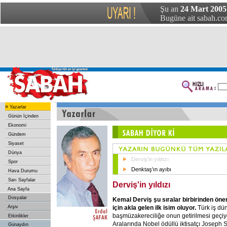
Şu an
24 Mart 2005
Bugüne ait sabah.com
»
Yazarlar
Günün İçinden
Ekonomi
Gündem
Siyaset
Dünya
Derviş'in yıldızı
Spor
Denktaş'ın ayıbı
Hava Durumu
Sarı Sayfalar
Derviş'in yıldızı
Ana Sayfa
Dosyalar
Kemal Derviş şu sıralar birbirinden öne
için akla gelen ilk isim oluyor.
Türk iş dü
Arşiv
başmüzakereciliğe onun getirilmesi geçiy
Etkinlikler
Aralarında Nobel ödüllü iktisatçı Joseph S
Günaydın