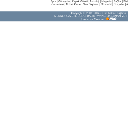
Spor
|
Günaydın
|
Kapak Güzeli
|
Astroloji
|
Magazin
|
Sağlık
|
Biz
Cumartesi
|
Aktüel Pazar
|
Sarı Sayfalar
|
Otomobil
|
Dosyalar
|
A
Copyright © 2003, 2004 - Tüm hakları saklıdır.
MERKEZ GAZETE DERGİ BASIM YAYINCILIK SANAYİ VE T
Üretim ve Tasarım