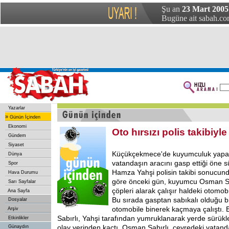
Şu an
23 Mart 2005
Bugüne ait sabah.com
Yazarlar
»
Günün İçinden
Ekonomi
Oto hırsızı polis takibiyl
Gündem
Siyaset
Küçükçekmece'de kuyumculuk yapan
Dünya
vatandaşın aracını gasp ettiği öne 
Spor
Hamza Yahşi polisin takibi sonucund
Hava Durumu
göre önceki gün, kuyumcu Osman Sa
Sarı Sayfalar
çöpleri alarak çalışır haldeki otomob
Ana Sayfa
Bu sırada gasptan sabıkalı olduğu b
Dosyalar
otomobile binerek kaçmaya çalıştı.
Arşiv
Sabırlı, Yahşi tarafından yumruklanarak yerde sürükl
Etkinlikler
olay yerinden kaçtı. Osman Sabırlı, çevredeki vatand
Günaydın