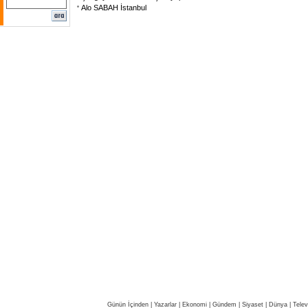
Alo SABAH İstanbul
Günün İçinden
|
Yazarlar
|
Ekonomi
|
Gündem
|
Siyaset
|
Dünya |
Telev