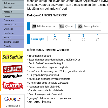
Menajeri olduğunu kaydeden Janus River, "Açık havada uyuya
Televizyon
harcama yaparak geziyorum. Ben ölmek istemediğim, aksine
Astroloji
istediğim için yollardayım" dedi.
Magazin
Erdoğan CANKUŞ / MERKEZ
Sağlık
Cumartesi
Aktüel Pazar
Otomobil
İşte İnsan
1
2
3
4
Sinema
Turizm Rehberi
Çizerler
DİĞER GÜNÜN İÇİNDEN HABERLERİ
Bir annenin çöküşü
Başından geçenlerden habersiz gülümsüyor
Berfin Bebek'ten Azrail'e 6 gol!..
Baba, dolandırıcı oğlunun peşinde
İzmir'de çete operasyonu: 21 kişi gözaltına alındı
Hız yapan Kolejli can verdi
Karakolda arkadaş ziyareti yakalattı
Oto hırsızı polis takibiyle yakalandı
Kameralı cebi için öldürüldü
Cadde ortasında ilk müdahale
En çok okuyan 'altın' alacak!
Şangay'a İstanbul bahçesi yapılacak
Alo SABAH İstanbul
Google Arama