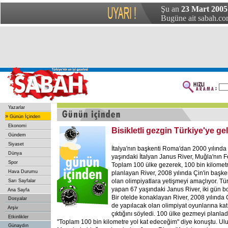
Şu an
23 Mart 2005
Bugüne ait sabah.com
Yazarlar
»
Günün İçinden
Ekonomi
Bisikletli gezgin Türkiye'ye gel
Gündem
Siyaset
İtalya'nın başkenti Roma'dan 2000 yılında b
Dünya
yaşındaki İtalyan Janus River, Muğla'nın Fe
Spor
Toplam 100 ülke gezerek, 100 bin kilometr
Hava Durumu
planlayan River, 2008 yılında Çin'in başke
olan olimpiyatlara yetişmeyi amaçlıyor. Türk
Sarı Sayfalar
yapan 67 yaşındaki Janus River, iki gün b
Ana Sayfa
Bir otelde konaklayan River, 2008 yılında Ç
Dosyalar
de yapılacak olan olimpiyat oyunlarına katı
Arşiv
çıktığını söyledi. 100 ülke gezmeyi planladı
Etkinlikler
"Toplam 100 bin kilometre yol kat edeceğim" diye konuştu. Ulu
Günaydın