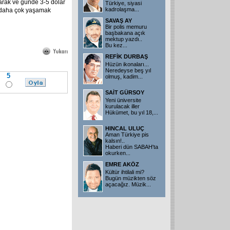
rak ve günde 3-5 dolar
Türkiye, siyasi
kadrolaşma...
 daha çok yaşamak
SAVAŞ AY
Bir polis memuru
başbakana açık
mektup yazdı..
Bu kez...
REFİK DURBAŞ
Hüzün ikonaları...
Neredeyse beş yıl
5
olmuş, kadim...
SAİT GÜRSOY
Yeni üniversite
kurulacak iller
Hükümet, bu yıl 18,...
HINCAL ULUÇ
Aman Türkiye pis
kalsın!..
Haberi dün SABAH'ta
okurken...
EMRE AKÖZ
Kültür ihtilali mi?
Bugün müzikten söz
açacağız. Müzik...