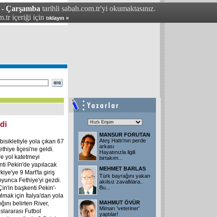
 - Çarşamba
tarihli sabah.com.tr'yi okumaktasınız.
.tr içeriği için
tıklayın »
di
MANSUR FORUTAN
Ateş Hattı'nın perde
isikletiyle yola çıkan 67
arkası
thiye İlçesi'ne geldi.
Hayatınızla ilgili
e yol katetmeyi
birtakım...
nti Pekin'de yapılacak
MEHMET BARLAS
iye'ye 9 Mart'ta giriş
Türk bayrağını yakan
oyunca Fethiye'yi gezdi.
akılsız zavallılara..
in'in başkenti Pekin'-
Bu...
lmak için İtalya'dan yola
MAHMUT ÖVÜR
ğını belirten River,
Mimarı 'veteriner'
slararası Futbol
yaptılar!