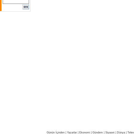
Günün İçinden
|
Yazarlar
|
Ekonomi
|
Gündem
|
Siyaset
|
Dünya |
Telev