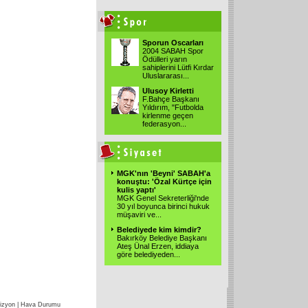
Sporun Oscarları
2004 SABAH Spor
Ödülleri yarın
sahiplerini Lütfi Kırdar
Uluslararası...
Ulusoy Kirletti
F.Bahçe Başkanı
Yıldırım, "Futbolda
kirlenme geçen
federasyon...
MGK'nın 'Beyni' SABAH'a
konuştu: 'Özal Kürtçe için
kulis yaptı'
MGK Genel Sekreterliği'nde
30 yıl boyunca birinci hukuk
müşaviri ve...
Belediyede kim kimdir?
Bakırköy Belediye Başkanı
Ateş Ünal Erzen, iddiaya
göre belediyeden...
izyon
|
Hava Durumu