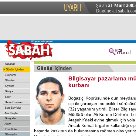
Şu an
21 Mart 2005 
Bugüne ait sabah.com
Yazarlar
»
Günün İçinden
Ekonomi
Bilgisayar pazarlama m
Gündem
kurbanı
Siyaset
Dünya
Spor
Boğaziçi Köprüsü'nde dün meydana
Hava Durumu
cip ile çarpışan motosiklet sürücüs
Sarı Sayfalar
(32) yaşamını yitirdi. Bilser Bilgis
Ana Sayfa
Müdürü olan Ali Kerem Dörter'in Le
Dosyalar
Ataşehir'deki evine gitmek için yola 
Arşiv
Ancak Kemal Ergal'ın kullandığı cip
Etkinlikler
başında kaskının da bulunmasına rağmen olay yerinde
Günaydın