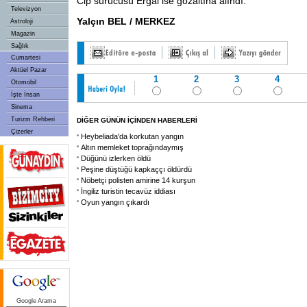
Cip sürücüsü Ergal ise gözaltına alındı.
Televizyon
Yalçın BEL / MERKEZ
Astroloji
Magazin
Sağlık
Cumartesi
Aktüel Pazar
1
2
3
4
Otomobil
İşte İnsan
Sinema
Turizm Rehberi
DİĞER GÜNÜN İÇİNDEN HABERLERİ
Çizerler
Heybeliada'da korkutan yangın
Altın memleket toprağındaymış
Düğünü izlerken öldü
Peşine düştüğü kapkaççı öldürdü
Nöbetçi polisten amirine 14 kurşun
İngiliz turistin tecavüz iddiası
Oyun yangın çıkardı
Google Arama