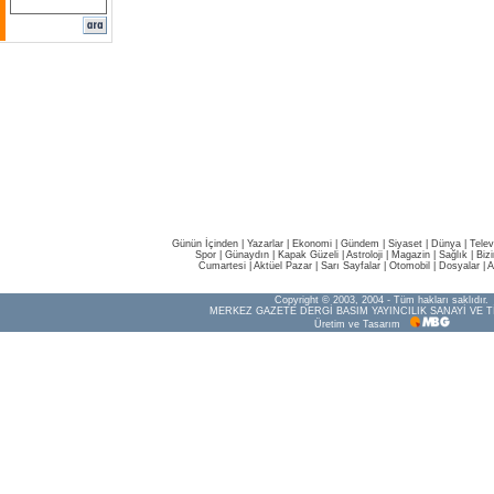
Günün İçinden
|
Yazarlar
|
Ekonomi
|
Gündem
|
Siyaset
|
Dünya |
Telev
Spor
|
Günaydın
|
Kapak Güzeli
|
Astroloji
|
Magazin
|
Sağlık
|
Biz
Cumartesi
|
Aktüel Pazar
|
Sarı Sayfalar
|
Otomobil
|
Dosyalar
|
A
Copyright © 2003, 2004 - Tüm hakları saklıdır.
MERKEZ GAZETE DERGİ BASIM YAYINCILIK SANAYİ VE T
Üretim ve Tasarım