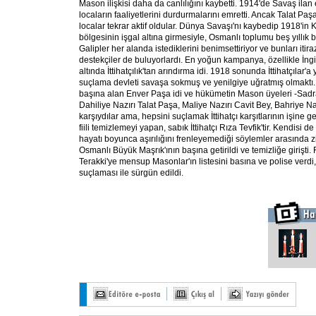
Mason ilişkisi daha da canlılığını kaybetti. 1914'de Savaş ila
locaların faaliyetlerini durdurmalarını emretti. Ancak Talat Pa
localar tekrar aktif oldular. Dünya Savaşı'nı kaybedip 1918'in 
bölgesinin işgal altına girmesiyle, Osmanlı toplumu beş yıllık bi
Galipler her alanda istediklerini benimsettiriyor ve bunları it
destekçiler de buluyorlardı. En yoğun kampanya, özellikle İngili
altında İttihatçılık'tan arındırma idi. 1918 sonunda İttihatçılar'
suçlama devleti savaşa sokmuş ve yenilgiye uğratmış olmaktı.
başına alan Enver Paşa idi ve hükümetin Mason üyeleri -Sad
Dahiliye Nazırı Talat Paşa, Maliye Nazırı Cavit Bey, Bahriye 
karşıydılar ama, hepsini suçlamak İttihatçı karşıtlarının işine g
fiili temizlemeyi yapan, sabık İttihatçı Rıza Tevfik'tir. Kendisi d
hayatı boyunca aşırılığını frenleyemediği söylemler arasında zi
Osmanlı Büyük Maşrık'ının başına getirildi ve temizliğe girişti. R
Terakki'ye mensup Masonlar'ın listesini basına ve polise verdi, 
suçlaması ile sürgün edildi.