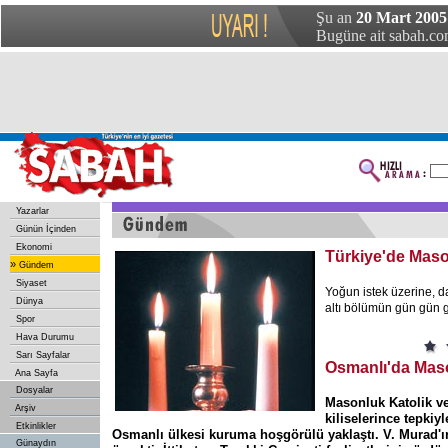
Şu an
20 Mart 2005
Bugüne ait sabah.com
Yazarlar
Günün İçinden
Ekonomi
Türkiye'de Mas
»
Gündem
Siyaset
Yoğun istek üzerine, 
Dünya
altı bölümün gün gün g
Spor
Hava Durumu
Sarı Sayfalar
Osmanlı'da Mas
Ana Sayfa
Dosyalar
Masonluk Katolik v
Arşiv
kiliselerince tepkiy
Etkinlikler
Osmanlı ülkesi kuruma hoşgörülü yaklaştı. V. Murad'
Günaydın