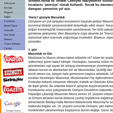
örnektir.İttihat ve Terakki Cemiyeti faaliyetlerini sür
Televizyon
localarını ‘şemsiye’ olarak kullandı. Ancak bu davranış
Astroloji
damgası yemesine yol açtı.
Magazin
Sağlık
'Harici' gözüyle Masonluk
Dünyanın en çok tartışılan konularının başında geliyor Masonl
Cumartesi
kurumsal disiplin çerçevesindeki ketumluğu etkili oluyor. Karşı
Aktüel Pazar
doğan esrarengizlik havasından yararlanarak, her türlü yakışt
Otomobil
gündeme getiriyorlar. Ben Masonlar'a özgü deyimle bir "Harici
İşte İnsan
toplumsal işlevi üzerinde yoğunlaşıp inceledim. Böylece, obje
Sinema
yöneldim.
Turizm Rehberi
Çizerler
1
.
gün
Masonluk ve Din
Müslüman'ın Mason olması kabul edilebilir mi? İslam bir ara
üstlenmeyi görev kabul etmiştir. Yandaşları, zamanla, bütün insa
gözetmeden eşit sayan bir anlayışı benimsemeye yönelmişlerd
aktaran kurum ve akımlardan biri de Masonluktur. Gizliliği ilke
tercih etmesi ise, tartışılır hale gelmesinin başlıca sebebidir. 1
kuralları kesinleşen Masonluk, Müslümanlar'ı hiç ilgilendirmem
Protestan kökenli olmasının etkisiyle, Katolik ve Ortodoks Kilis
de tepki gördü. Bu ortamda İslam'ın girişime küçümseyerek ba
Hıristiyanlar arası çekişmelerde Osmanlı Devleti'nin hakemlik ro
Papalığın çıkardığı Masonları Aforoz emrini 18. yüzyılın ortal
ve Ermeni kiliseleri kendi dillerine çevirip örgütlerine dağıtmış
dönemlerde Bektaşi hatta Mevlevi tekkelerinde Masonlar'la so
hakkında bilgiler var. 18. yüzyılın sonunda Osmanlı, geri kalmış
modelinden yararlanmaya başlayınca durum değişti. Gavur d
Google Arama