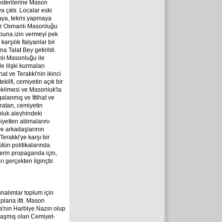
österilerine Mason
a çıktı. Localar eski
maya, tekris yapmaya
ımsız Osmanlı Masonluğu
 buna izin vermeyi pek
arşılık İtalyanlar bir
a Talat Bey getirildi.
anlı Masonluğu ile
le ilişki kurmaları
hat ve Terakki'nin ikinci
lifi, cemiyetin açık bir
çekilmesi ve Masonluk'la
alanmış ve İttihat ve
aratan, cemiyetin
nluk aleyhindeki
iyetten atılmalarını
ve arkadaşlarının
Terakki'ye karşı bir
tün politikalarında
erin propaganda için,
ı gerçekten ilginçtir.
unalımlar toplum için
plana itti. Mason
nın Harbiye Nazırı olup
nlaşmış olan Cemiyet-