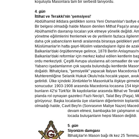
koşuluyla Masonlara tam bir serbesti tanıyordu.
4
.
gün
İttihat ve Terakki'nin 'şemsiyesi'
Abdülhamid iktidara geldikten sonra Yeni Osmanlılar'ı tasfiye
Bir belgesi olmadığı halde Mason denilen Mithat Paşa'yı anaya
Abülhamid'in davranışı locaları yok etmeye yönelik değildi. A
yönetme eğilimlerini frenlemek ve de yerlilerin fazlaca ilgilen
daha çok yabancıların kendi aralarında biraraya geldikleri yerl
Müslümanlar'ın hatta gayri-Müslim vatandaşların ilgisi de azald
Balkanlar'daki örgütlenmeye gelince, 1878 Berlin Anlaşması'
Balkanlar'daki reformlar için merkez kabul edilen kentlerin ba
ordu merkeziydi. Çeşitli Avrupa uluslarına ait cemaatler de vard
Yabancı işadamlarının çok sayıda bulunduğu kentlerde Mason 
doğaldı. İttihatçılara, "şemsiyelik" yapacak İtalyan Macedonia 
Muhteremliğine Selanik Hukuk Okulu'nda hocalık yapan, avu
getirildi. Ülke içindeki Jöntürkler'in Masonluk'la ilişkiye girmel
sonucudur. 1903-1908 arasında Macedonia locasına 154 kişinin
bunların 42'si Türk'tür. İlk kaydolanlar arasında İttihat ve Tera
planda rol oynayan gazeteci Fazlı Necip'i, Talat Bey (Paşa), M
görüyoruz. Başka localarda üye olanların diğerlerinin toplantıl
olmadığı halde, Cavit Bey'in (Sonrasının Maliye Nazırı) Mac
devam etmesi, bambaşka bir çalışmanın va
locada buluşanların hepsi Mason değildi.
5
.
gün
Siyonizm damgası
İttihatçılar'ın Mason bağı ilk kez 25 Temm