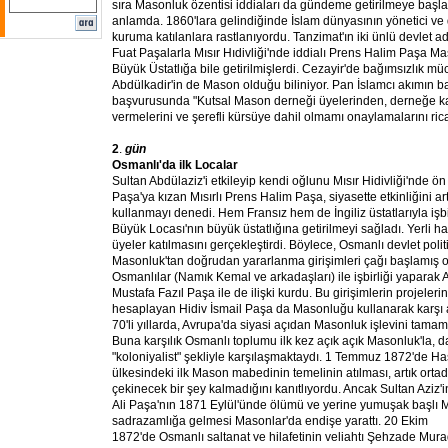
sıra Masonluk özentisi iddiaları da gündeme getirilmeye başla
anlamda. 1860'lara gelindiğinde İslam dünyasının yönetici ve
kuruma katılanlara rastlanıyordu. Tanzimat'ın iki ünlü devlet 
Fuat Paşalarla Mısır Hıdivliği'nde iddialı Prens Halim Paşa Mas
Büyük Üstatlığa bile getirilmişlerdi. Cezayir'de bağımsızlık m
Abdülkadir'in de Mason olduğu biliniyor. Pan İslamcı akımın 
başvurusunda "Kutsal Mason derneği üyelerinden, derneğe ka
vermelerini ve şerefli kürsüye dahil olmamı onaylamalarını ric
2
.
gün
Osmanlı'da ilk Localar
Sultan Abdülaziz'i etkileyip kendi oğlunu Mısır Hidivliği'nde ön
Paşa'ya kızan Mısırlı Prens Halim Paşa, siyasette etkinliğini a
kullanmayı denedi. Hem Fransız hem de İngiliz üstatlarıyla işbi
Büyük Locası'nın büyük üstatlığına getirilmeyi sağladı. Yerli h
üyeler katılmasını gerçekleştirdi. Böylece, Osmanlı devlet polit
Masonluk'tan doğrudan yararlanma girişimleri çağı başlamış o
Osmanlılar (Namık Kemal ve arkadaşları) ile işbirliği yaparak 
Mustafa Fazıl Paşa ile de ilişki kurdu. Bu girişimlerin projeleri
hesaplayan Hidiv İsmail Paşa da Masonluğu kullanarak karşı 
70'li yıllarda, Avrupa'da siyasi açıdan Masonluk işlevini tam
Buna karşılık Osmanlı toplumu ilk kez açık açık Masonluk'la,
"koloniyalist" şekliyle karşılaşmaktaydı. 1 Temmuz 1872'de H
ülkesindeki ilk Mason mabedinin temelinin atılması, artık ort
çekinecek bir şey kalmadığını kanıtlıyordu. Ancak Sultan Aziz'in
Ali Paşa'nın 1871 Eylül'ünde ölümü ve yerine yumuşak başl
sadrazamlığa gelmesi Masonlar'da endişe yarattı. 20 Ekim
1872'de Osmanlı saltanat ve hilafetinin veliahtı Şehzade Mur