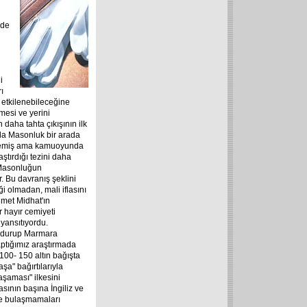
 de
i
ı
 etkilenebileceğine
mesi ve yerini
daha tahta çıkışının ilk
m'la Masonluk bir arada
imsemiş ama kamuoyunda
aştırdığı tezini daha
 Masonluğun
. Bu davranış şeklini
ği olmadan, mali iflasını
hmet Midhat'ın
 hayır cemiyeti
yansıtıyordu.
oydurup Marmara
yaptığımız araştırmada
100- 150 altın bağışta
a" bağırtılarıyla
aşaması" ilkesini
sının başına İngiliz ve
te bulaşmamaları