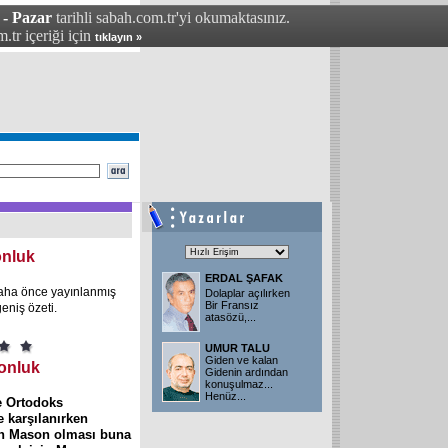
 - Pazar
tarihli sabah.com.tr'yi okumaktasınız.
.tr içeriği için
tıklayın »
onluk
ERDAL ŞAFAK
daha önce yayınlanmış
Dolaplar açılırken
Bir Fransız
eniş özeti.
atasözü,...
UMUR TALU
Giden ve kalan
onluk
Gidenin ardından
konuşulmaz...
Henüz...
e Ortodoks
le karşılanırken
ın Mason olması buna