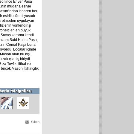
n edilince Enver Paşa
şa'nın müdahalesiyle
Kasım'ından itibaren her
r esirlik süreci yaşadı.
iraz etmeden uygulayan
zler'in yönlendirişi
a yöneltilen en büyük
 Savaş kararını kendi
razam Said Halim Paşa,
Nazırı Cemal Paşa buna
eliyordu. Localar içinde
e Mason olan bu kişi,
kzak çizmiş biriydi.
ıza Tevfik İttihat ve
birçok Mason İttihatçılık