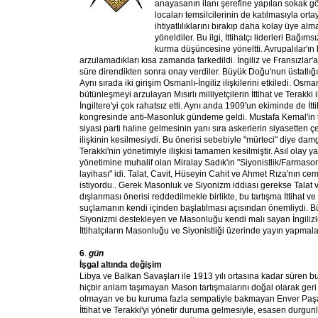
anayasanın ilanı şerefine yapılan sokak g
locaları temsilcilerinin de katılmasıyla ortay
ihtiyatlılıklarını bırakıp daha kolay üye al
yöneldiler. Bu ilgi, İttihatçı liderleri Bağ
kurma düşüncesine yöneltti. Avrupalılar'ın
arzulamadıkları kısa zamanda farkedildi. İngiliz ve Fransızlar'a k
süre direndikten sonra onay verdiler. Büyük Doğu'nun üstatlığın
Aynı sırada iki girişim Osmanlı-İngiliz ilişkilerini etkiledi. Osm
bütünleşmeyi arzulayan Mısırlı milliyetçilerin İttihat ve Terakki i
İngiltere'yi çok rahatsız etti. Aynı anda 1909'un ekiminde de İtti
kongresinde anti-Masonluk gündeme geldi. Mustafa Kemal'in tek
siyasi parti haline gelmesinin yanı sıra askerlerin siyasetten 
ilişkinin kesilmesiydi. Bu önerisi sebebiyle "mürteci" diye damg
Terakki'nin yönetimiyle ilişkisi tamamen kesilmiştir. Asıl olay y
yönetimine muhalif olan Miralay Sadık'ın "Siyonistlik/Farmaso
layihası" idi. Talat, Cavit, Hüseyin Cahit ve Ahmet Rıza'nın cem
istiyordu.. Gerek Masonluk ve Siyonizm iddiası gerekse Talat 
dışlanması önerisi reddedilmekle birlikte, bu tartışma İttihat ve 
suçlamanın kendi içinden başlatılması açısından önemliydi. Bü
Siyonizmi destekleyen ve Masonluğu kendi malı sayan İngilizl
İttihatçıların Masonluğu ve Siyonistliği üzerinde yayın yapmalar
6
.
gün
İşgal altında değişim
Libya ve Balkan Savaşları ile 1913 yılı ortasına kadar süren b
hiçbir anlam taşımayan Mason tartışmalarını doğal olarak geri 
olmayan ve bu kuruma fazla sempatiyle bakmayan Enver Paşa'
İttihat ve Terakki'yi yönetir duruma gelmesiyle, esasen durgu