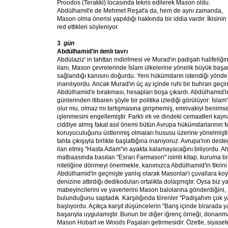
Proodos (Terakki) locasında tekris edilerek Mason oldu.
Abdülhamit'e de Mehmet Reşat'a da, hem de aynı zamanda,
Mason olma önerisi yapıldığı hakkında bir iddia vardır. İkisinin
red ettikleri söyleniyor.
3
.
gün
Abdülhamid'in ılımlı tavrı
Abdülaziz'
in tahttan indirilmesi ve Murad'ın padişah halifeliğin
ilanı, Mason çevrelerinde İslam ülkelerine yönelik büyük başar
sağlandığı kanısını doğurdu. Yeni hükümdarın istendiği yönde
inanılıyordu. Ancak Murad'ın üç ay içinde ruhi bir buhran geçir
Abdülhamid'e bırakması, hesapları boşa çıkardı. Abdülhamid'in 
günlerinden itibaren şöyle bir politika izlediği görülüyor: İsla
olur mu, olmaz mı tartışmasına girişmemiş, emrivakiyi ben
işlenmesini engellemiştir. Farklı ırk ve dindeki cemaatleri kayn
ciddiye almış fakat asıl önemi bütün Avrupa hükümdarlarının
koruyuculuğunu üstlenmiş olmaları hususu üzerine yönelmiştir
tahta çıkışıyla birlikte başlattığına inanıyoruz. Avrupa'nın deste
ilan etmiş "Hasta Adam"ın ayakta kalamayacağını biliyordu. A
matbaasında basılan "Esrarı Farmason" isimli kitap, kuruma bir
niteliğine dönmeyi önermekle, kanımızca Abdülhamid'in fikrini 
Abdülhamid'in geçmişte yanlış olarak Masonlar'ı çuvallara k
denizine attırdığı dedikoduları ortalıkta dolaşmıştır. Oysa biz 
mabeyincilerini ve yaverlerini Mason balolarına gönderdiğini, 
bulunduğunu saptadık. Karşılığında törenler "Padişahım çok yaş
başlıyordu. Açıkça karşıt düşüncelerin "Barış içinde birarada y
başarıyla uygulamıştır. Bunun bir diğer iğrenç örneği, donanma
Mason Hobart ve Woods Paşaları getirmesidir. Özetle, siyase