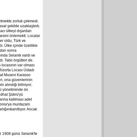
 etmekte zorluk çekmedi.
sal şekilde uzaklaştırdı.
macı ülkeyi dışardan
mesini önlemekti. Localar
er oldu, Türk ve
ı. Ülke içinde özellikle
ndan sonra
şında Selanik vardı ve
ı. Tabii örgütleri de.
locasının var olması
Rizorta Locası Üstadı
kat Musevi Karasso
eri, ona güvenlerinin
 alındığı biliniyor;
kki yönetiminde ön
idhat Şükrü'yü
arına katılması adet
edonia'ya muntazam
rlığını
kanıtlıyor. Ancak
uz 1908 günü Selanik'te