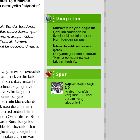
dürmek için Mason
 cemiyetin ‘siyonist’
uk. Bunda, Biraderlerin
Müzakereler yine başlasın
tları da bu davranıştan
Çözümü reddeden ve
üzerindeki baskılar artan
ırmayı, araştırmadan
Rum liderden sürpriz...
" olarak, konuyu
ktif bir değerlendirmeye
İslam'da artık rönesans
gerek
Dünyanın gündemine oturan
"karma cemaate namaz
kıldıran kadın"...
da yaşamayı, koruyuculuk
nları ırk ve din farkı
ir. Bu çabayı insanlığa
Kaptan kaptı kaçtı:
 edinerek çalışmayı
1-0
8. yüzyılın başında
İki dev İnönü'de
karşılaştı... Futbol
esine karşılık,
vasattı. Maçı
eleri gibi Museviler'den
izleyenleri...
kması doğaldı, zira
lü üstlendiği bilinir.
arında Osmanlı'daki Rum
lardı. Buna karşılık o
hbetler düzenlendiği
lığını aşmak için batı
amgalamalarının yanı