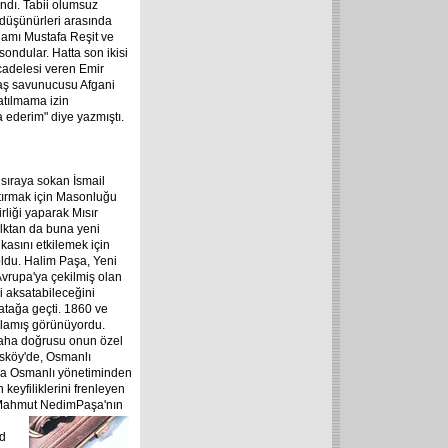
ndı. Tabii olumsuz
 düşünürleri arasında
adamı Mustafa Reşit ve
ondular. Hatta son ikisi
ücadelesi veren Emir
baş savunucusu Afgani
tılmama izin
a ederim" diye yazmıştı.
 sıraya sokan İsmail
rtırmak için Masonluğu
rliği yaparak Mısır
alktan da buna yeni
ikasını etkilemek için
ldu. Halim Paşa, Yeni
Avrupa'ya çekilmiş olan
ni aksatabileceğini
atağa geçti. 1860 ve
amlamış görünüyordu.
 daha doğrusu onun özel
asköy'de, Osmanlı
ada Osmanlı yönetiminden
 keyfiliklerini frenleyen
ı Mahmut Nedim
Paşa'nın
ad