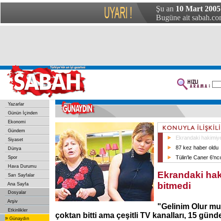
Şu an
10 Mart 2005
Bugüne ait sabah.com
Yazarlar
Günün İçinden
Ekonomi
Gündem
Ekrandaki hakimiyet
Siyaset
87 kez haber oldu
Dünya
Tülin'le Caner 6'ncı
Spor
Hava Durumu
Ekrandaki hak
Sarı Sayfalar
bitmedi
Ana Sayfa
Dosyalar
Arşiv
"Gelinim Olur m
Etkinlikler
çoktan bitti ama çeşitli TV kanalları, 15 gün
»
Günaydın