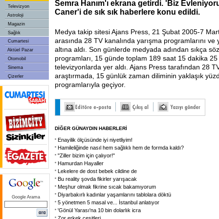
Semra Hanım'ı ekrana getirdi. 'Biz Evleniyoru
Televizyon
Caner'i de sık sık haberlere konu edildi.
Astroloji
Magazin
Medya takip sitesi Ajans Press, 21 Şubat 2005-7 Mart
Sağlık
arasında 28 TV kanalında yarışma programlarını ve 
Cumartesi
altına aldı. Son günlerde medyada adından sıkça söz
Aktüel Pazar
programları, 15 günde toplam 189 saat 15 dakika 25 s
Otomobil
televizyonlarda yer aldı. Ajans Press tarafından 28 T
Sinema
araştırmada, 15 günlük zaman diliminin yaklaşık yüz
Çizerler
programlarıyla geçiyor.
DİĞER GÜNAYDIN HABERLERİ
Enayilik ölçüsünde iyi niyetliyim!
Hamileliğinde nasıl hem sağlıklı hem de formda kaldı?
"Ziller bizim için çalıyor!"
Hamurdan Hayaller
Lekelere de dost bebek cildine de
Bu reality şovda fikirler yarışacak
Meşhur olmak fikrine sıcak bakamıyorum
Diyarbakırlı kadınlar yaşamlarını tablolara döktü
Google Arama
5 yönetmen 5 masal ve... İstanbul anlatıyor
'Gönül Yarası'na 10 bin dolarlık icra
Zor erkek çeşitleri