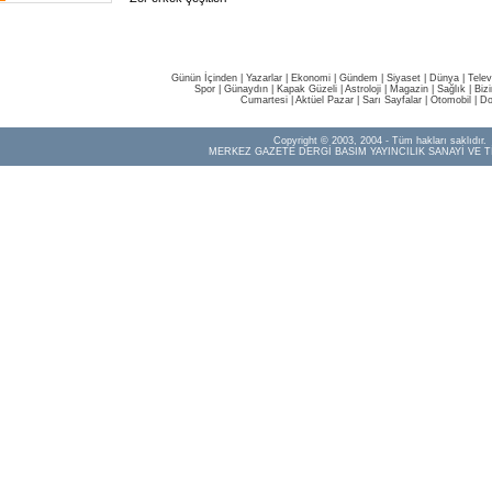
Günün İçinden
|
Yazarlar
|
Ekonomi
|
Gündem
|
Siyaset
|
Dünya |
Telev
Spor
|
Günaydın
|
Kapak Güzeli
|
Astroloji
|
Magazin
|
Sağlık
|
Biz
Cumartesi
|
Aktüel Pazar
|
Sarı Sayfalar
|
Otomobil
|
Do
Copyright © 2003, 2004 - Tüm hakları saklıdır.
MERKEZ GAZETE DERGİ BASIM YAYINCILIK SANAYİ VE T