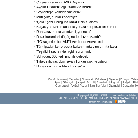
Çağlayan yeniden ASO Başkanı
Aygün-Hisarcıklıoğlu sandıkta birlikte
Seyrantepe yeniden satılacak
Mutluyuz, çünkü kaderciyiz
'Çekik gözlü' vurguna karşı kırmızı alarm
Kaçak yapılarla mücadele yasası kooperatifleri vurdu
Ruhsatsız konut altındaki işyerine af!
Dolar kurundaki düşüş neden hız kazandı?
İTO seçimleri için AKP'li vekiller devreye girdi
Türk işadamları e-posta kullanımında yine sınıfta kaldı
'Teşvikli il sayısında hiçbir sorun yok'
Schröder, 600 yatırımcı ile gelecek
'Hibeye ihtiyaç duymayan Türkler çok iyi gidiyor'
Dünya savunma lideri Türkiye'de
Günün İçinden
|
Yazarlar
|
Ekonomi
|
Gündem
|
Siyaset
|
Dünya |
Telev
Spor
|
Günaydın
|
Kapak Güzeli
|
Astroloji
|
Magazin
|
Sağlık
|
Biz
Cumartesi
|
Aktüel Pazar
|
Sarı Sayfalar
|
Otomobil
|
Dosyalar
|
A
Copyright © 2003, 2004 - Tüm hakları saklıdır.
MERKEZ GAZETE DERGİ BASIM YAYINCILIK SANAYİ VE T
Üretim ve Tasarım