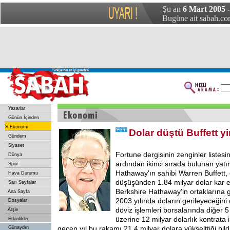
Şu an
6 Mart 2005 
Bugüne ait sabah.com
Yazarlar
Günün İçinden
»
Ekonomi
Dolar düştü Buffett yi
Gündem
Siyaset
Fortune dergisinin zenginler listesin
Dünya
ardından ikinci sırada bulunan yatır
Spor
Hathaway'ın sahibi Warren Buffett, 
Hava Durumu
düşüşünden 1.84 milyar dolar kar et
Sarı Sayfalar
Berkshire Hathaway'in ortaklarına 
Ana Sayfa
2003 yılında doların gerileyeceğini
Dosyalar
döviz işlemleri borsalarında diğer 5
Arşiv
üzerine 12 milyar dolarlık kontrata 
Etkinlikler
geçen yıl bu rakamı 21.4 milyar dolara yükselttiği bildir
Günaydın