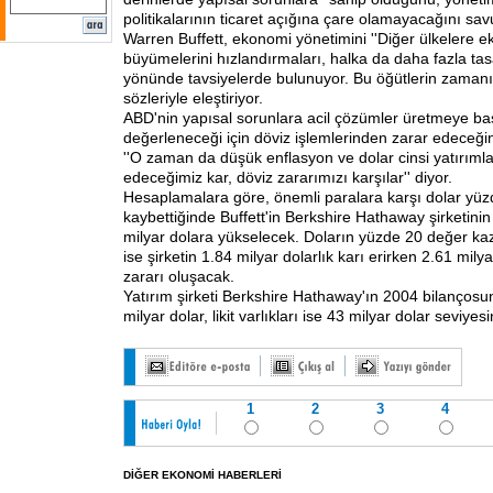
politikalarının ticaret açığına çare olamayacağını sa
Warren Buffett, ekonomi yönetimini ''Diğer ülkelere 
büyümelerini hızlandırmaları, halka da daha fazla tas
yönünde tavsiyelerde bulunuyor. Bu öğütlerin zamanı 
sözleriyle eleştiriyor.
ABD'nin yapısal sorunlara acil çözümler üretmeye ba
değerleneceği için döviz işlemlerinden zarar edeceğin
''O zaman da düşük enflasyon ve dolar cinsi yatırıml
edeceğimiz kar, döviz zararımızı karşılar'' diyor.
Hesaplamalara göre, önemli paralara karşı dolar yü
kaybettiğinde Buffett'in Berkshire Hathaway şirketinin
milyar dolara yükselecek. Doların yüzde 20 değer 
ise şirketin 1.84 milyar dolarlık karı erirken 2.61 milya
zararı oluşacak.
Yatırım şirketi Berkshire Hathaway'ın 2004 bilançosu
milyar dolar, likit varlıkları ise 43 milyar dolar seviye
1
2
3
4
DİĞER EKONOMİ HABERLERİ