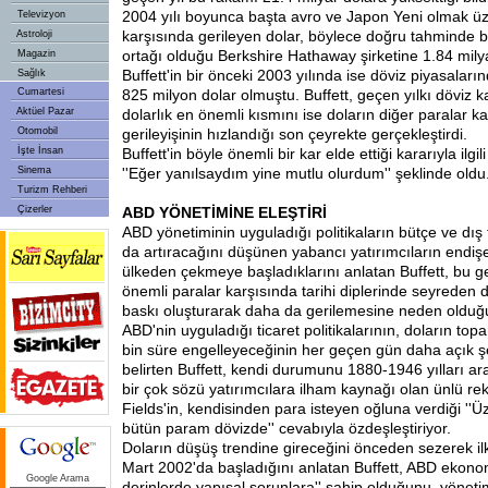
2004 yılı boyunca başta avro ve Japon Yeni olmak üz
Televizyon
karşısında gerileyen dolar, böylece doğru tahminde b
Astroloji
ortağı olduğu Berkshire Hathaway şirketine 1.84 mily
Magazin
Buffett'in bir önceki 2003 yılında ise döviz piyasaların
Sağlık
Cumartesi
825 milyon dolar olmuştu. Buffett, geçen yılkı döviz k
Aktüel Pazar
dolarlık en önemli kısmını ise doların diğer paralar ka
Otomobil
gerileyişinin hızlandığı son çeyrekte gerçekleştirdi.
İşte İnsan
Buffett'in böyle önemli bir kar elde ettiği kararıyla ilgi
Sinema
''Eğer yanılsaydım yine mutlu olurdum'' şeklinde oldu
Turizm Rehberi
Çizerler
ABD YÖNETİMİNE ELEŞTİRİ
ABD yönetiminin uyguladığı politikaların bütçe ve dış 
da artıracağını düşünen yabancı yatırımcıların endiş
ülkeden çekmeye başladıklarını anlatan Buffett, bu g
önemli paralar karşısında tarihi diplerinde seyreden 
baskı oluşturarak daha da gerilemesine neden olduğu
ABD'nin uyguladığı ticaret politikalarının, doların top
bin süre engelleyeceğinin her geçen gün daha açık 
belirten Buffett, kendi durumunu 1880-1946 yılları a
bir çok sözü yatırımcılara ilham kaynağı olan ünlü re
Fields'in, kendisinden para isteyen oğluna verdiği '
bütün param dövizde'' cevabıyla özdeşleştiriyor.
Doların düşüş trendine gireceğini önceden sezerek ilk
Mart 2002'da başladığını anlatan Buffett, ABD ekonom
Google Arama
derinlerde yapısal sorunlara'' sahip olduğunu, yönet