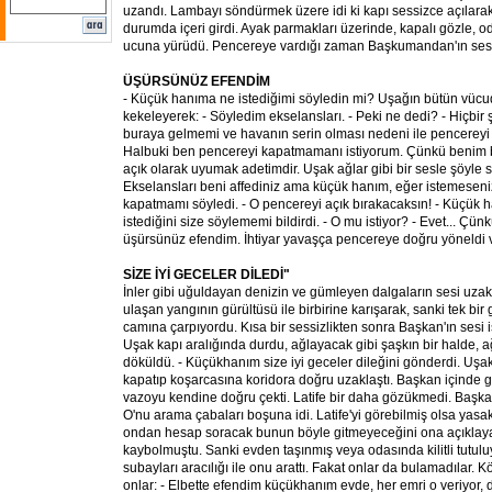
uzandı. Lambayı söndürmek üzere idi ki kapı sessizce açılarak,
durumda içeri girdi. Ayak parmakları üzerinde, kapalı gözle, 
ucuna yürüdü. Pencereye vardığı zaman Başkumandan'ın sesini
ÜŞÜRSÜNÜZ EFENDİM
- Küçük hanıma ne istediğimi söyledin mi? Uşağın bütün vücud
kekeleyerek: - Söyledim ekselansları. - Peki ne dedi? - Hiçbir
buraya gelmemi ve havanın serin olması nedeni ile pencereyi
Halbuki ben pencereyi kapatmamanı istiyorum. Çünkü benim
açık olarak uyumak adetimdir. Uşak ağlar gibi bir sesle şöyle s
Ekselansları beni affediniz ama küçük hanım, eğer istemesen
kapatmamı söyledi. - O pencereyi açık bırakacaksın! - Küçük 
istediğini size söylememi bildirdi. - O mu istiyor? - Evet... Çün
üşürsünüz efendim. İhtiyar yavaşça pencereye doğru yöneldi v
SİZE İYİ GECELER DİLEDİ"
İnler gibi uğuldayan denizin ve gümleyen dalgaların sesi uz
ulaşan yangının gürültüsü ile birbirine karışarak, sanki tek bir
camına çarpıyordu. Kısa bir sessizlikten sonra Başkan'ın sesi işit
Uşak kapı aralığında durdu, ağlayacak gibi şaşkın bir halde, 
döküldü. - Küçükhanım size iyi geceler dileğini gönderdi. Uşa
kapatıp koşarcasına koridora doğru uzaklaştı. Başkan içinde g
vazoyu kendine doğru çekti. Latife bir daha gözükmedi. Başka
O'nu arama çabaları boşuna idi. Latife'yi görebilmiş olsa yas
ondan hesap soracak bunun böyle gitmeyeceğini ona açıklayac
kaybolmuştu. Sanki evden taşınmış veya odasında kilitli tutulu
subayları aracılığı ile onu arattı. Fakat onlar da bulamadılar. 
onlar: - Elbette efendim küçükhanım evde, her emri o veriyor,