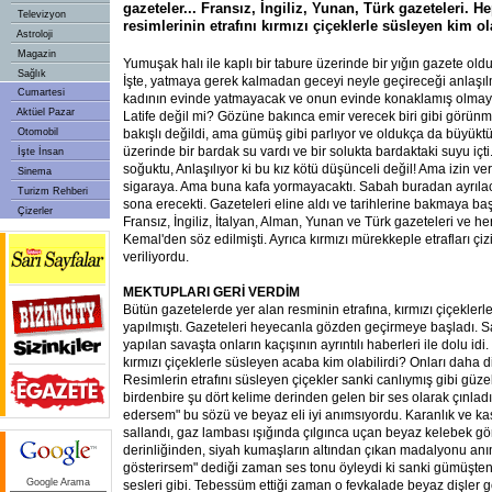
gazeteler... Fransız, İngiliz, Yunan, Türk gazeteleri. H
Televizyon
resimlerinin etrafını kırmızı çiçeklerle süsleyen kim ola
Astroloji
Magazin
Yumuşak halı ile kaplı bir tabure üzerinde bir yığın gazete old
Sağlık
İşte, yatmaya gerek kalmadan geceyi neyle geçireceği anlaşıl
Cumartesi
kadının evinde yatmayacak ve onun evinde konaklamış olmaya
Aktüel Pazar
Latife değil mi? Gözüne bakınca emir verecek biri gibi görünm
Otomobil
bakışlı değildi, ama gümüş gibi parlıyor ve oldukça da büyükt
üzerinde bir bardak su vardı ve bir solukta bardaktaki suyu içti
İşte İnsan
soğuktu, Anlaşılıyor ki bu kız kötü düşünceli değil! Ama izin ve
Sinema
sigaraya. Ama buna kafa yormayacaktı. Sabah buradan ayrıla
Turizm Rehberi
sona erecekti. Gazeteleri eline aldı ve tarihlerine bakmaya ba
Çizerler
Fransız, İngiliz, İtalyan, Alman, Yunan ve Türk gazeteleri ve 
Kemal'den söz edilmişti. Ayrıca kırmızı mürekkeple etrafları çiz
veriliyordu.
MEKTUPLARI GERİ VERDİM
Bütün gazetelerde yer alan resminin etrafına, kırmızı çiçeklerl
yapılmıştı. Gazeteleri heyecanla gözden geçirmeye başladı. S
yapılan savaşta onların kaçışının ayrıntılı haberleri ile dolu idi.
kırmızı çiçeklerle süsleyen acaba kim olabilirdi? Onları daha di
Resimlerin etrafını süsleyen çiçekler sanki canlıymış gibi güz
birdenbire şu dört kelime derinden gelen bir ses olarak çınladı
edersem" bu sözü ve beyaz eli iyi anımsıyordu. Karanlık ve ka
sallandı, gaz lambası ışığında çılgınca uçan beyaz kelebek g
derinliğinden, siyah kumaşların altından çıkan madalyonu anı
gösterirsem" dediği zaman ses tonu öyleydi ki sanki gümüşten y
Google Arama
sesleri gibi. Tebessüm ettiği zaman o fevkalade beyaz dişler