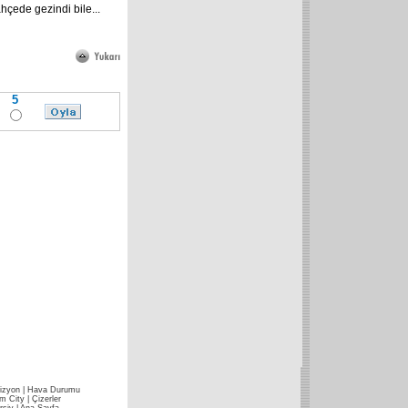
çede gezindi bile...
5
izyon
|
Hava Durumu
im City
|
Çizerler