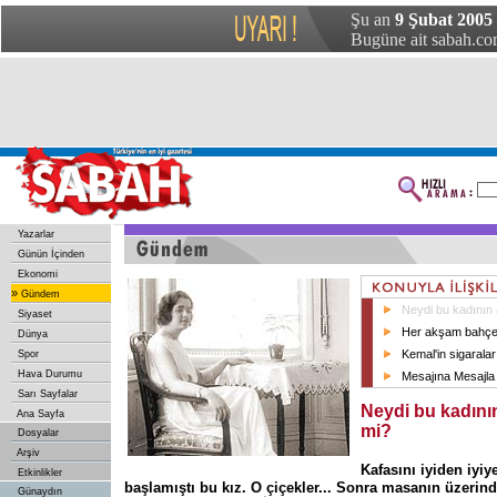
Şu an
9 Şubat 2005
Bugüne ait sabah.com
Yazarlar
Günün İçinden
Ekonomi
»
Gündem
Neydi bu kadının a
Siyaset
Her akşam bahçed
Dünya
Kemal'in sigaralar
Spor
Hava Durumu
Mesajına Mesajla
Sarı Sayfalar
Neydi bu kadının
Ana Sayfa
mi?
Dosyalar
Arşiv
Kafasını iyiden iyi
Etkinlikler
başlamıştı bu kız. O çiçekler... Sonra masanın üzerin
Günaydın