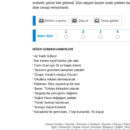
evdedir, şehre bile gitmedi. Dün akşam beyler evde yokken bah
diye cevap veriyorlardı.
1
2
3
4
DİĞER GÜNDEM HABERLERİ
Az Kaldı Gidiyor
Kar kimine keyif kimine çile oldu
Cem Uzan için 32 yıl hapis istemi
'Sezen'e güvenimi tamamen yitirdim'
'Özgür Yürek'e medya 'Oscar'ı
Okullara reklam alınmayacak
Edelman: Rice ziyareti iyi bir test
Şener: Türkiye birleştirici olacak
Yargıtay'da yeni görev dağılımı
Soğuk Hava doğalgazı patlattı
'Yürek' burkan bürokrasi
'Komşu' hayat kurtardı
Karadeniz'de gemi battı, 7 kişi kurtarıldı, 4'ü kayıp
Günün İçinden
|
Yazarlar
|
Ekonomi
|
Gündem
|
Siyaset
|
Dünya |
Telev
Spor
|
Günaydın
|
Kapak Güzeli
|
Astroloji
|
Magazin
|
Sağlık
|
Biz