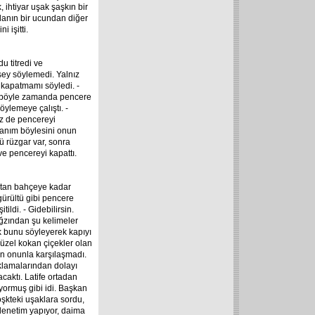
 ihtiyar uşak şaşkın bir
odanın bir ucundan diğer
 işitti.
u titredi ve
 şey söylemedi. Yalnız
 kapatmamı söyledi. -
 böyle zamanda pencere
öylemeye çalıştı. -
iz de pencereyi
hanım böylesini onun
kü rüzgar var, sonra
e pencereyi kapattı.
aktan bahçeye kadar
 gürültü gibi pencere
ildi. - Gidebilirsin.
ağzından şu kelimeler
k bunu söyleyerek kapıyı
üzel kokan çiçekler olan
n onunla karşılaşmadı.
aklamalarından dolayı
aktı. Latife ortadan
yormuş gibi idi. Başkan
Köşkteki uşaklara sordu,
 denetim yapıyor, daima