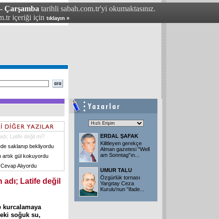
 - Çarşamba
tarihli sabah.com.tr'yi okumaktasınız.
.tr içeriği için
tıklayın »
ERDAL ŞAFAK
dı; Latife değil mi?
Kilitleyen gerekçe
e saklanıp bekliyordu
Alman gazetesi "Well
am Sonntag"ın...
ı artık gül kokuyordu
 Cevap Alıyordu
UMUR TALU
Özgürlük tornası
 adı; Latife değil
Yargıtay Ceza
Kurulu'nun "ifade...
ye kurcalamaya
deki soğuk su,