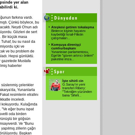
epsinde yer alan
bilirdi ki.
uğunun farkına vardı.
mıştı. Çünkü böylece, bu
caktı. Neydi O'nun adı
Ateşkesi getiren tokalaşma
Binlerce kişinin hayatını
üyordu. Gözleri de sert
kaybettiği İsrail-Filistin
ü. Bir küçük masa
çatışmaları...
. Tuhaf, bu su nasıl da
Komşuya direnişçi
rmiyordu içki ve
cumhurbaşkanı
cak ve bu problem de
Yunanistan parlamentosu,
Ege'de "güven artırıcı önlem"
şladı. Hepsi günlüktü.
paketine imza...
her gazetede Mustafa
ilmiş haberler
İşte sihirli cin
G.Saray'ın yeni
e süslenmiş çelenkler
transferi Ribery:
akarya'da, Yunanlarla
"Tekniğim yüzünden
 Fakat resimlerin etrafını
bana 'Sihirli...
kkatle inceledi.
el kokuyordu. Kulağında
. "Ve eğer bunu ispat
svetli oda birden
örünüşlü bir göğsün
msayıverdi. Ve "Bunu
apılmış zillerin çağrı
 görülüyordu. Başkan