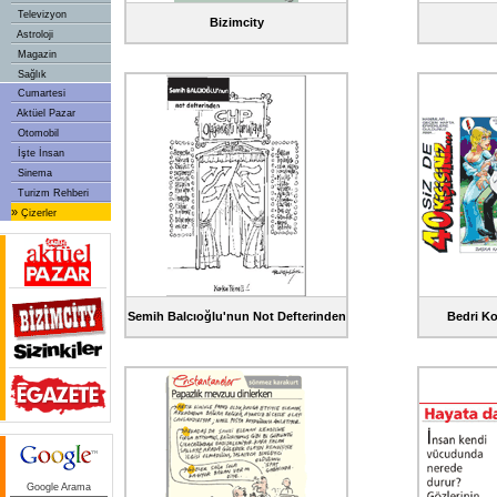
Televizyon
Bizimcity
Astroloji
Magazin
Sağlık
Cumartesi
Aktüel Pazar
Otomobil
İşte İnsan
Sinema
Turizm Rehberi
»
Çizerler
Semih Balcıoğlu'nun Not Defterinden
Bedri Ko
Google Arama