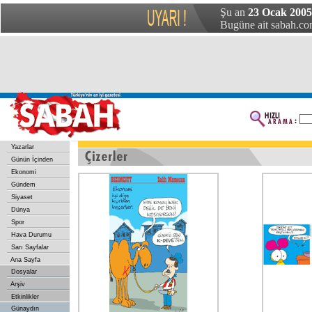
Şu an
23 Ocak 2005
Bugüne ait sabah.com
Yazarlar
Günün İçinden
Ekonomi
Gündem
Siyaset
Dünya
Spor
Hava Durumu
Sarı Sayfalar
Ana Sayfa
Dosyalar
Arşiv
Etkinlikler
Günaydın