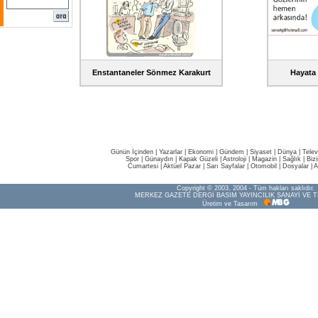
Enstantaneler Sönmez Karakurt
Hayata 
Günün İçinden
|
Yazarlar
|
Ekonomi
|
Gündem
|
Siyaset
|
Dünya |
Telev
Spor
|
Günaydın
|
Kapak Güzeli
|
Astroloji
|
Magazin
|
Sağlık
|
Biz
Cumartesi
|
Aktüel Pazar
|
Sarı Sayfalar
|
Otomobil
|
Dosyalar
|
A
Copyright © 2003, 2004 - Tüm hakları saklıdır.
MERKEZ GAZETE DERGİ BASIM YAYINCILIK SANAYİ VE T
Üretim ve Tasarım