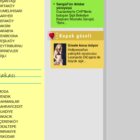
NİŞANTAŞI
Sarıgül'ün iktidar
ORTAKÖY
yürüyüşü
RUMELİHİSARI
Gaziantep'te CHP'lilerle
buluşan Şişli Belediye
SARIYER
Başkanı Mustafa Sarıgül,
SEFAKÖY
"Beni...
TAKSİM
TARABYA
YENİBOSNA
YEŞİLKÖY
Gisele koca istiyor
ZEYTİNBURNU
Hollywood'un
ŞİRİNEVLER
yakışıklı oyuncusu
İŞLİ
Leonardo DiCaprio ile
büyük aşk...
MODA
PENDİK
RAHMANLAR
SAHRAYİCEDİT
SUADİYE
YAKACIK
İÇERENKÖY
İDEALTEPE
ÜMRANİYE
ÜSKÜDAR