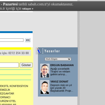
- Pazartesi
tarihli sabah.com.tr'yi okumaktasınız.
.tr içeriği için
tıklayın »
ERGUN BABAHAN
Aşağı yuvarladık
Tirajını ve reklam
gelirini artırıp...
YAVUZ DONAT
Deprem riski on yıl
TEKSTİL KONFEKSİYON
için yüzde 20
TEMİZLİK
Başbakanlık Proje...
TEZGAHTAR
TORNACI
TURİZM OTEL
İŞ ARAYANLAR