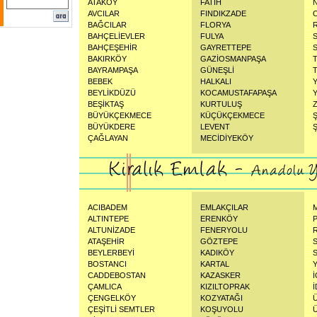
ATAKÖY
FATİH
AVCILAR
FINDIKZADE
BAĞCILAR
FLORYA
BAHÇELİEVLER
FULYA
BAHÇEŞEHİR
GAYRETTEPE
BAKIRKÖY
GAZİOSMANPAŞA
BAYRAMPAŞA
GÜNEŞLİ
BEBEK
HALKALI
BEYLİKDÜZÜ
KOCAMUSTAFAPAŞA
BEŞİKTAŞ
KURTULUŞ
BÜYÜKÇEKMECE
KÜÇÜKÇEKMECE
BÜYÜKDERE
LEVENT
Ş
ÇAĞLAYAN
MECİDİYEKÖY
ACIBADEM
EMLAKÇILAR
ALTINTEPE
ERENKÖY
ALTUNİZADE
FENERYOLU
ATAŞEHİR
GÖZTEPE
BEYLERBEYİ
KADIKÖY
BOSTANCI
KARTAL
CADDEBOSTAN
KAZASKER
ÇAMLICA
KIZILTOPRAK
ÇENGELKÖY
KOZYATAĞI
ÇEŞİTLİ SEMTLER
KOŞUYOLU