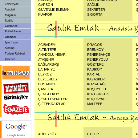
Televizyon
GARSON
SAĞLIK
GÜVENLİK ELEMANI
SEKRETER
Astroloji
KUAFÖR
SİGORTA
Magazin
Sağlık
Cumartesi
Aktüel Pazar
Otomobil
İşte İnsan
ACIBADEM
DRAGOS
Sinema
ALTINTEPE
ERENKÖY
Turizm Rehberi
ANADOLU HİSARI
FENERBAHÇE
Çizerler
ATAŞEHİR
FENERYOLU
BAĞLARBAŞI
GÖZTEPE
BAHARİYE
KADIKÖY
BEYKOZ
KARTAL
BEYLERBEYİ
KAZASKER
BOSTANCI
KOZYATAĞI
ÇAMLICA
KOŞUYOLU
ÇENGELKÖY
KUZGUNCUK
ÇEŞİTLİ SEMTLER
KÜÇÜKYALI
ÇİFTEHAVUZLAR
MALTEPE
ALİBEYKÖY
ETİLER
Google Arama