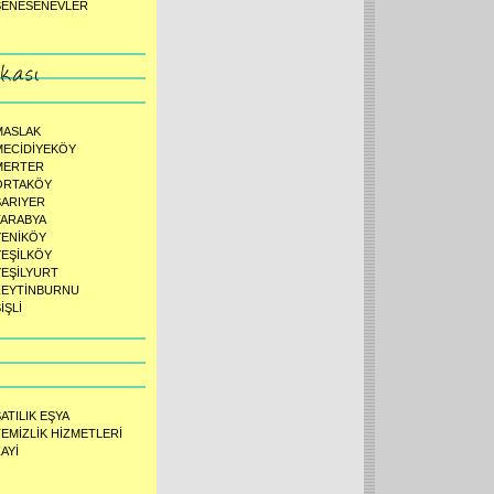
ŞENESENEVLER
MASLAK
MECİDİYEKÖY
MERTER
ORTAKÖY
SARIYER
TARABYA
YENİKÖY
YEŞİLKÖY
YEŞİLYURT
ZEYTİNBURNU
İŞLİ
ATILIK EŞYA
TEMİZLİK HİZMETLERİ
AYİ