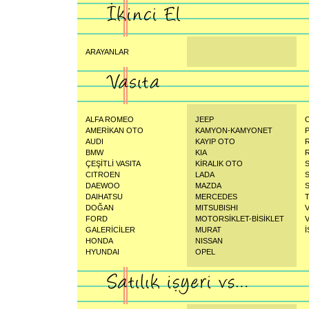
ARAYANLAR
ALFA ROMEO
JEEP
AMERİKAN OTO
KAMYON-KAMYONET
AUDI
KAYIP OTO
BMW
KIA
ÇEŞİTLİ VASITA
KİRALIK OTO
CITROEN
LADA
DAEWOO
MAZDA
DAIHATSU
MERCEDES
DOĞAN
MITSUBISHI
FORD
MOTORSİKLET-BİSİKLET
GALERİCİLER
MURAT
İ
HONDA
NISSAN
HYUNDAI
OPEL