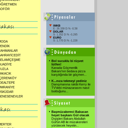
ÖĞRETMEN
ŞOFÖR
IMKB
E: 26.339 D:% -0,58
DOLAR
S: 1,352 D:% -0,295
EURO
S: 1,770 D:% -1,228
MODA
PENDİK
RAHMANLAR
SAHRAYİCEDİT
SELAMİÇEŞME
Bol sucuklu bi rüşvet
SUADİYE
lütfen!
Kanada Göçmenlik
TUZLA
Bakanı'nın bedava pizza
YAKACIK
karşılığında bir göçmen...
İÇERENKÖY
K...nıza tekmeyi yediniz
İDEALTEPE
Danışmanına rakibi Kerry ile
ÜMRANİYE
TV'deki münazarasını nasıl
bulduğunu...
ÜSKÜDAR
ŞENESENEVLER
Başmüzakereci Babacan
heyet başkanı Gül olacak
Dışişleri Bakanı Abdullah
Gül'ün AB ile müzakereleri
MERTER
yürütecek heyetin...