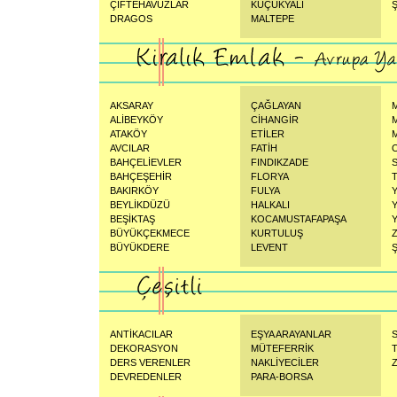
ÇİFTEHAVUZLAR
KÜÇÜKYALI
DRAGOS
MALTEPE
AKSARAY
ÇAĞLAYAN
ALİBEYKÖY
CİHANGİR
ATAKÖY
ETİLER
AVCILAR
FATİH
BAHÇELİEVLER
FINDIKZADE
BAHÇEŞEHİR
FLORYA
BAKIRKÖY
FULYA
BEYLİKDÜZÜ
HALKALI
BEŞİKTAŞ
KOCAMUSTAFAPAŞA
BÜYÜKÇEKMECE
KURTULUŞ
BÜYÜKDERE
LEVENT
Ş
ANTİKACILAR
EŞYA ARAYANLAR
S
DEKORASYON
MÜTEFERRİK
DERS VERENLER
NAKLİYECİLER
Z
DEVREDENLER
PARA-BORSA