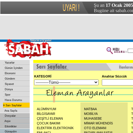
Şu an
17 Ocak 2005 
Bugüne ait sabah.com
Yazarlar
Günün İçinden
Ekonomi
KATEGORİ
Anahtar Sözcük
Gündem
Siyaset
Dünya
Spor
Hava Durumu
»
Sarı Sayfalar
ALÜMİNYUM
MATBAA
Ana Sayfa
BİLGİSAYAR
MOBİLYA
Dosyalar
ÇEŞİTLİ ELEMAN
MUHASEBE
Arşiv
ÇOCUK BAKIMI
MİMAR MÜHENDİS
Etkinlikler
ELEKTRİK ELEKTRONİK
OTO ELEMANI
Günaydın
EMLAKÇI
PAZARLAMA SATIŞ