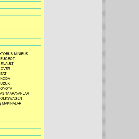
OTOBÜS-MİNİBÜS
PEUGEOT
RENAULT
ROVER
SEAT
SKODA
SUZUKI
TOYOTA
VASITA ARAYANLAR
VOLKSWAGEN
Ş MAKİNALARI