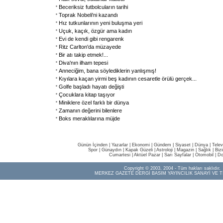
Beceriksiz futbolcuların tarihi
Toprak Nobeli'ni kazandı
Hız tutkunlarının yeni buluşma yeri
Uçuk, kaçık, özgür ama kadın
Evi de kendi gibi rengarenk
Ritz Carlton'da müzayede
Bir atı takip etmek!...
Diva'nın ilham tepesi
Anneciğim, bana söylediklerin yanlışmış!
Kıyılara kaçan yirmi beş kadının cesaretle örülü gerçek
...
Golfe başladı hayatı değişti
Çocuklara kitap taşıyor
Miniklere özel farklı bir dünya
Zamanın değerini bilenlere
Boks meraklılarına müjde
Günün İçinden
|
Yazarlar
|
Ekonomi
|
Gündem
|
Siyaset
|
Dünya |
Telev
Spor
|
Günaydın
|
Kapak Güzeli
|
Astroloji
|
Magazin
|
Sağlık
|
Biz
Cumartesi
|
Aktüel Pazar
|
Sarı Sayfalar
|
Otomobil
|
Do
Copyright © 2003, 2004 - Tüm hakları saklıdır.
MERKEZ GAZETE DERGİ BASIM YAYINCILIK SANAYİ VE T