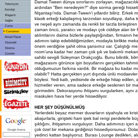
Damat Tween dünya sınırlarını zorlayan, mağazacılık
Televizyon
ardından "Ben neredeyim?" diye sorma gereği hissett
Astroloji
Nişantaşı'nda. Damat-Tween'i yıllardır biliriz. Erkek
Magazin
klasik erkeği kalıplaşmış tarzından soyutlayıp, daha t
Sağlık
ve neşeli aynı zamanda da renkli bir tarzla birleştiren
Cuma
zaman öncü, yaratıcı ve modayı çok ciddiye alan bir fi
»
Cumartesi
atılımlarını daima bizlerle paylaştığından, firmanın
Aktüel Pazar
adımını takip edebildiğimizden, modayla birlikte mek
Otomobil
önem verdiğine şahit olma şansımız var. Çalıştığı m
Sinema
room'una kadar her zaman çok şık ve bakımlı mekanla
Çizerler
sahibi sevgili Süleyman Orakçıoğlu. Bunu bilirdik, bil
mağazasını görünce işin boyutlarını gerçekten tah
olduğumuzun farkına vardık. Bir mağaza bu kadar mı
olabilir? Hatta gerçekten yurt dışında ünlü modaevler
böylesi. Yedi katlı, yedisinde de erkeğe hitap edilen, 
hizmetler veren, ama sadece erkeğe seslenen bir m
görmedim. Dekorasyonu ihtişamı vurgularken, aynı
maskulen hava her yerde hissediliyor.
HER ŞEY DÜŞÜNÜLMÜŞ
Yerlerdeki beyaz mermer duvarların siyahıyla ve kristal
abajurlarla, girişteki ham ipek bal rengi perdelerle bü
şıklığını, ihtişamını vurguluyor. Daha adımınızı içeri a
çok özel bir mekana girdiğinizi hissediyorsunuz. Dol
Google Arama
yedinci kattan başlıyoruz. Burası Lounge dedikleri, alı