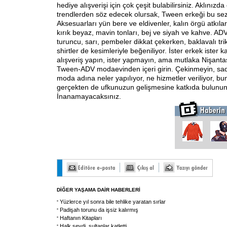
hediye alışverişi için çok çeşit bulabilirsiniz. Aklınızd
trendlerden söz edecek olursak, Tween erkeği bu sezo
Aksesuarları yün bere ve eldivenler, kalın örgü atkılar.
kırık beyaz, mavin tonları, bej ve siyah ve kahve. AD
turuncu, sarı, pembeler dikkat çekerken, baklavalı tri
shirtler de kesimleriyle beğeniliyor. İster erkek ister k
alışveriş yapın, ister yapmayın, ama mutlaka Nişant
Tween-ADV modaevinden içeri girin. Çekinmeyin, sa
moda adına neler yapılıyor, ne hizmetler veriliyor, b
gerçekten de ufkunuzun gelişmesine katkıda bulunun
İnanamayacaksınız.
DİĞER YAŞAMA DAİR HABERLERİ
Yüzlerce yıl sonra bile tehlike yaratan sırlar
Padişah torunu da işsiz kalırmış
Haftanın Kitapları
Halk sevdi, sultanlar katletti