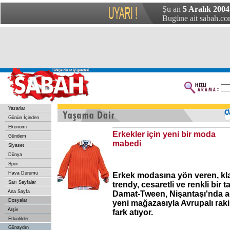
Şu an
5 Aralık 2004
Bugüne ait sabah.com
Yazarlar
Günün İçinden
Ekonomi
Erkekler için yeni bir moda
Gündem
mabedi
Siyaset
Dünya
Spor
Hava Durumu
Erkek modasına yön veren, kl
Sarı Sayfalar
trendy, cesaretli ve renkli bir 
Ana Sayfa
Damat-Tween, Nişantaşı'nda açt
Dosyalar
yeni mağazasıyla Avrupalı rak
Arşiv
fark atıyor.
Etkinlikler
Günaydın