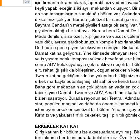
için firmanın ikramı olarak, aperatifinizi yudumlayac
keyfi yapabileceğiniz iki ayrı mekandan oluşuyor. Bir 
en son tasarımlarının sunulduğu bölüm var. Ardından
dikkatimizi çekiyor. Burada çok özel bir sanat galerisi b
Bayram Candan'ın metal giysileri astığı bir sergi var.
giysilerin olduğu bir kattayız. Burası hem Damat De 
Made denilen, size özel , kişiliğinize ve vücut ölçüler
yapıldığı, ayrıca gardrobunuzun komple hazırlanabilec
De Lux ise gece giyim koleksiyonu sunuyor. Bir kat d
Damat katına geliyoruz. Yine kimsede olmayanı tercih 
ve iş yaşamındaki temposu yüksek beyefendilere hit
sonra ADV koleksiyonuyla çok renkli ve neşeli bir böl
elit, rahatlığı şıklıkla birleştiren, özgün erkeklerin k
Tween katına geldiğimizde ise yakından bildiğimiz er
erkek markayla bütünleşmiş, stil sahibi ve kendi tarzın
Bana göre mağazanın en çok uğranılan yada en çok vak
tabii ki yine Damat- Tween ve ADV. Ama birinci katta ç
bizleri şaşırtıyor. Burada reyonun adı Teatral. Adında
star, popüler, marjinal ve daha da önemlisi sahneyi 
istemeyen erkekler için özel bir bölüm. Yine her şey bi
Kırmızı ve yakaları fırfırlı ceketler, taşlı pırıltılı göm
ERKEKLER KAT KAT
Giriş katının bir bölümü ise aksesuarlara ayrılmış. Bir
tercihlerinin her birini burada bulabilirsiniz. Özellikle