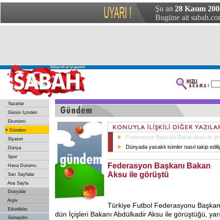
Şu an
28 Kasım 200
Bugüne ait sabah.com
Yazarlar
Günün İçinden
Ekonomi
»
Gündem
Federasyon Başkanı Bakan Aksu ile gö
Siyaset
Dünyada yasaklı isimler nasıl takip edil
Dünya
Spor
Federasyon Başkanı Bakan
Hava Durumu
Aksu ile görüştü
Sarı Sayfalar
Ana Sayfa
Dosyalar
Arşiv
Türkiye
Futbol Federasyonu Başkanı
Etkinlikler
dün İçişleri Bakanı Abdülkadir Aksu ile görüştüğü, ya
Günaydın