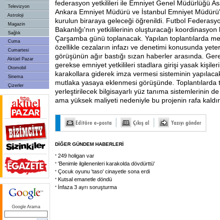
federasyon yetkilileri ile Emniyet Genel Müdürlüğü A
Televizyon
Ankara Emniyet Müdürü ve İstanbul Emniyet Müdürü
Astroloji
kurulun biraraya geleceği öğrenildi. Futbol Federasyon
Magazin
Bakanlığı'nın yetkililerinin oluşturacağı koordinasyon 
Sağlık
Çarşamba günü toplanacak. Yapılan toplantılarda m
Cuma
özellikle cezaların infazı ve denetimi konusunda yeter
Cumartesi
görüşünün ağır bastığı sızan haberler arasında. Ger
Aktüel Pazar
gerekse emniyet yetkilileri stadlara girişi yasak kişile
Otomobil
karakollara giderek imza vermesi sisteminin yapılacak 
Sinema
mutlaka yasaya eklenmesi görüşünde. Toplantılarda t
Çizerler
yerleştirilecek bilgisayarlı yüz tanıma sistemlerinin 
ama yüksek maliyeti nedeniyle bu projenin rafa kaldırıld
DİĞER GÜNDEM HABERLERİ
249 holigan var
'Benimle ilgilenenleri karakolda dövdürttü'
Çocuk oyunu 'taso' cinayetle sona erdi
Kutsal emanetle döndü
İnfaza 3 ayrı soruşturma
Google Arama