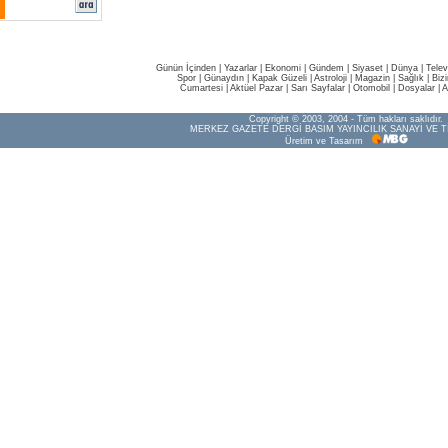
Günün İçinden
|
Yazarlar
|
Ekonomi
|
Gündem
|
Siyaset
|
Dünya |
Telev
Spor
|
Günaydın
|
Kapak Güzeli
|
Astroloji
|
Magazin
|
Sağlık
|
Biz
Cumartesi
|
Aktüel Pazar
|
Sarı Sayfalar
|
Otomobil
|
Dosyalar
|
A
Copyright © 2003, 2004 - Tüm hakları saklıdır.
MERKEZ GAZETE DERGİ BASIM YAYINCILIK SANAYİ VE T
Üretim ve Tasarım