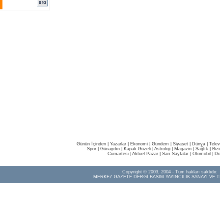
Günün İçinden
|
Yazarlar
|
Ekonomi
|
Gündem
|
Siyaset
|
Dünya |
Telev
Spor
|
Günaydın
|
Kapak Güzeli
|
Astroloji
|
Magazin
|
Sağlık
|
Biz
Cumartesi
|
Aktüel Pazar
|
Sarı Sayfalar
|
Otomobil
|
Do
Copyright © 2003, 2004 - Tüm hakları saklıdır.
MERKEZ GAZETE DERGİ BASIM YAYINCILIK SANAYİ VE T