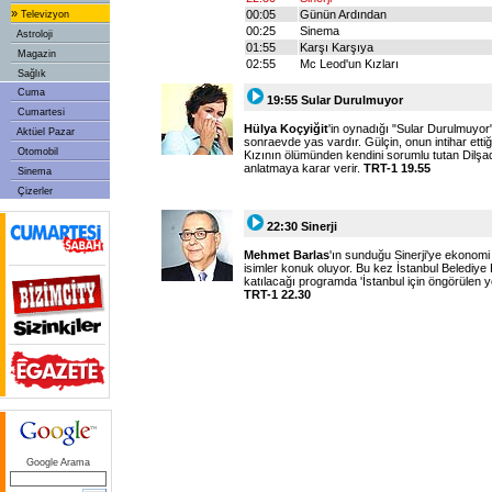
»
00:05
Günün Ardından
Televizyon
00:25
Sinema
Astroloji
01:55
Karşı Karşıya
Magazin
02:55
Mc Leod'un Kızları
Sağlık
Cuma
19:55 Sular Durulmuyor
Cumartesi
Hülya Koçyiğit
'in oynadığı "Sular Durulmuyo
Aktüel Pazar
sonraevde yas vardır. Gülçin, onun intihar ettiğ
Otomobil
Kızının ölümünden kendini sorumlu tutan Dilşa
anlatmaya karar verir.
TRT-1 19.55
Sinema
Çizerler
22:30 Sinerji
Mehmet Barlas
'ın sunduğu Sinerji'ye ekonom
isimler konuk oluyor. Bu kez İstanbul Belediy
katılacağı programda 'İstanbul için öngörülen y
TRT-1 22.30
Google Arama