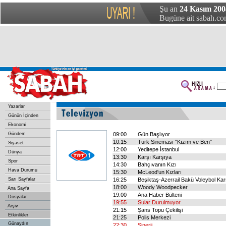
Şu an
24 Kasım 200
Bugüne ait sabah.com
Yazarlar
Günün İçinden
Ekonomi
Gündem
09:00
Gün Başlıyor
10:15
Türk Sineması "Kızım ve Ben"
Siyaset
12:00
Yeditepe İstanbul
Dünya
13:30
Karşı Karşıya
Spor
14:30
Bahçıvanın Kızı
Hava Durumu
15:30
McLeod'un Kızları
Sarı Sayfalar
16:25
Beşiktaş-Azerrail Bakü Voleybol Ka
18:00
Woody Woodpecker
Ana Sayfa
19:00
Ana Haber Bülteni
Dosyalar
19:55
Sular Durulmuyor
Arşiv
21:15
Şans Topu Çekilişi
Etkinlikler
21:25
Polis Merkezi
Günaydın
22:30
Sinerji