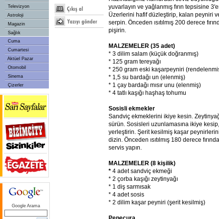
yuvarlayın ve yağlanmış fırın tepsisine 3'er
Televizyon
Üzerlerini hafif düzleştirip, kalan peynir
Astroloji
serpin. Önceden ısıtılmış 200 derece fırın
Magazin
pişirin.
Sağlık
Cuma
MALZEMELER (35 adet)
Cumartesi
* 3 dilim salam (küçük doğranmış)
Aktüel Pazar
* 125 gram tereyağı
Otomobil
* 250 gram eski kaşarpeyniri (rendelenmi
Sinema
* 1,5 su bardağı un (elenmiş)
* 1 çay bardağı mısır unu (elenmiş)
Çizerler
* 4 tatlı kaşığı haşhaş tohumu
Sosisli ekmekler
Sandviç ekmeklerini ikiye kesin. Zeytinyağ
sürün. Sosisleri uzunlamasına ikiye kesip
yerleştirin. Şerit kesilmiş kaşar peynirleri
dizin. Önceden ısıtılmış 180 derece fırında
servis yapın.
MALZEMELER (8 kişilik)
*
4 adet sandviç ekmeği
* 2 çorba kaşığı zeytinyağı
* 1 diş sarmısak
* 4 adet sosis
* 2 dilim kaşar peyniri (şerit kesilmiş)
Google Arama
Pepeçura