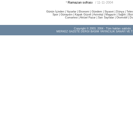
Ramazan sofrası
/ 11-11-2004
Günün İçinden
|
Yazarlar
|
Ekonomi
|
Gündem
|
Siyaset
|
Dünya |
Telev
Spor
|
Günaydın
|
Kapak Güzeli
|
Astroloji
|
Magazin
|
Sağlık
|
Biz
Cumartesi
|
Aktüel Pazar
|
Sarı Sayfalar
|
Otomobil
|
Do
Copyright © 2003, 2004 - Tüm hakları saklıdır.
MERKEZ GAZETE DERGİ BASIM YAYINCILIK SANAYİ VE T