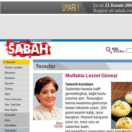
Şu an
21 Kasım 200
Bugüne ait sabah.com
»
Yazarlar
Günün İçinden
Ekonomi
Mutfakta Lezzet Güneşi
Gündem
Siyaset
Salamlı kurabiye
Salamları tavada hafif
Dünya
gevrekleştirip, kağıt havlu
Spor
üzerine alın. Tereyağını
Hava Durumu
krema kıvamına gelinceye
Sarı Sayfalar
kadar mikserle çırpın. 200
Ana Sayfa
gram peyniri katıp, iyice
Dosyalar
karıştırın. Peynirli karışımın
Arşiv
içine un, mısır unu ve
Etkinlikler
salamları katın.
Günaydın
Hazırladığınız hamurdan ceviz büyüklüğü