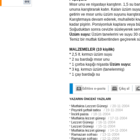
Mısır unu ve nişastayı karıştırın. 1,5 su 
ununa karıştırarak katın. Kalan üzüm su
getirin ve mısır unlu üzüm suyunu karıştıra
Karıştırmaya devam ederek, muhallebi k
kadar pişirin. Porsiyonluk kaplara veya b
Soğuduktan sonra cevizle süsleyerek serv
Üzüm suyu:
Üzüm tanelerini ve suyu 30 da
Temiz bir mutfak tülbentinden geçirerek s
MALZEMELER (10 kişilik)
*
2,5 lt. kırmızı üzüm suyu
* 2 su bardağı mısır unu
* 1 çorba kaşığı nişasta
Üzüm suyu:
*
3 kg. kırmızı üzüm (tanelenmiş)
* 1 çay bardağı su
YAZARIN ÖNCEKİ YAZILARI
Mutfakta Lezzet Güneşi
/ 20-11-2004
Peynirli şeftali tatlısı
/ 19-11-2004
İncirli pasta
/ 18-11-2004
Mutfakta lezzet güneşi
/ 17-11-2004
Lezzet Güneşi
/ 16-11-2004
Lezzet Güneşi
/ 15-11-2004
Mutfakta lezzet güneşi
/ 14-11-2004
Ramazan sofrası
/ 13-11-2004
Ramazan sofrası
/ 12-11-2004