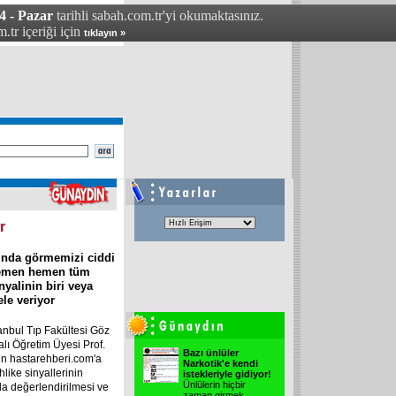
4 - Pazar
tarihli sabah.com.tr'yi okumaktasınız.
.tr içeriği için
tıklayın »
r
sında görmemizi ciddi
 hemen hemen tüm
inyalinin biri veya
ele veriyor
tanbul Tıp Fakültesi Göz
alı Öğretim Üyesi Prof.
Bazı ünlüler
n hastarehberi.com'a
Narkotik'e kendi
hlike sinyallerinin
istekleriyle gidiyor!
Ünlülerin hiçbir
a değerlendirilmesi ve
zaman girmek