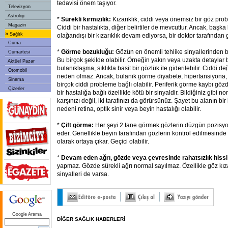
tedavisi önem taşıyor.
Televizyon
Astroloji
*
Sürekli kırmızılık:
Kızarıklık, ciddi veya önemsiz bir göz prob
Magazin
Ciddi bir hastalıkta, diğer belirtiler de mevcuttur. Ancak, başk
»
Sağlık
olağandışı bir kızarıklık devam ediyorsa, bir doktor tarafından 
Cuma
*
Görme bozukluğu:
Gözün en önemli tehlike sinyallerinden b
Cumartesi
Bu birçok şekilde olabilir. Örneğin yakın veya uzakta detaylar b
Aktüel Pazar
bulanıklaşma, sıklıkla basit bir gözlük ile giderilebilir. Ciddi de
Otomobil
neden olmaz. Ancak, bulanık görme diyabete, hipertansiyona
Sinema
birçok ciddi probleme bağlı olabilir. Periferik görme kaybı gö
Çizerler
bir hastalığa bağlı özellikle kötü bir sinyaldir. Bildiğiniz gibi 
karşınızı değil, iki tarafınızı da görürsünüz. Şayet bu alanın bi
nedeni retina, optik sinir veya beyin hastalığı olabilir.
*
Çift görme:
Her şeyi 2 tane görmek gözlerin düzgün pozisyo
eder. Genellikle beyin tarafından gözlerin kontrol edilmesinde
olarak ortaya çıkar. Geçici olabilir.
*
Devam eden ağrı, gözde veya çevresinde rahatsızlık hiss
yapmaz. Gözde sürekli ağrı normal sayılmaz. Özellikle göz kıza
sinyalleri de varsa.
Google Arama
DİĞER SAĞLIK HABERLERİ