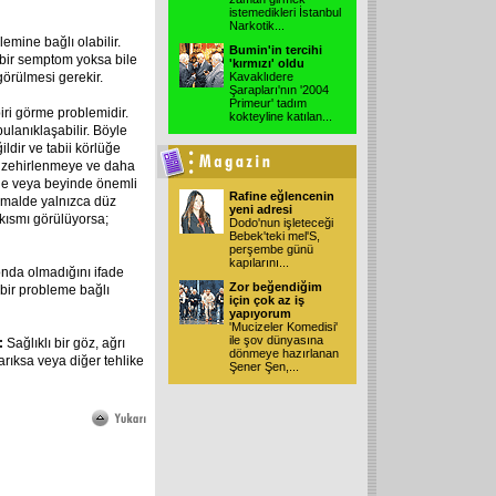
istemedikleri İstanbul
Narkotik
...
lemine bağlı olabilir.
Bumin'in tercihi
a bir semptom yoksa bile
'kırmızı' oldu
görülmesi gerekir.
Kavaklıdere
Şarapları'nın '2004
Primeur' tadım
iri görme problemidir.
kokteyline katılan
...
ulanıklaşabilir. Böyle
ğildir ve tabii körlüğe
, zehirlenmeye ve daha
zde veya beyinde önemli
Rafine eğlencenin
normalde yalnızca düz
yeni adresi
r kısmı görülüyorsa;
Dodo'nun işleteceği
Bebek'teki mel'S,
perşembe günü
kapılarını
...
nda olmadığını ifade
Zor beğendiğim
 bir probleme bağlı
için çok az iş
yapıyorum
'Mucizeler Komedisi'
ile şov dünyasına
i:
Sağlıklı bir göz, ağrı
dönmeye hazırlanan
rıksa veya diğer tehlike
Şener Şen,
...