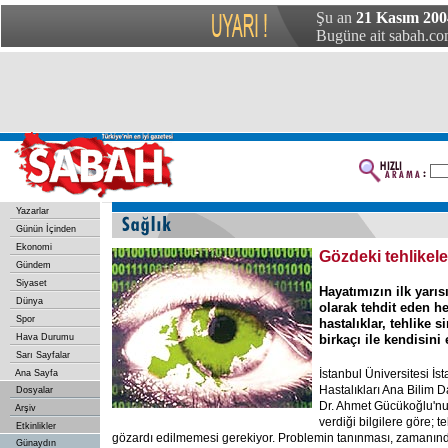
Şu an
21 Kasım 200
Bugüne ait sabah.com
Yazarlar
Günün İçinden
Ekonomi
Gözdeki tehlikele
Gündem
Siyaset
Hayatımızın ilk yarı
Dünya
olarak tehdit eden
Spor
hastalıklar, tehlike s
Hava Durumu
birkaçı ile kendisini 
Sarı Sayfalar
İstanbul Üniversitesi İs
Ana Sayfa
Hastalıkları Ana Bilim D
Dosyalar
Dr. Ahmet Gücükoğlu'nu
Arşiv
verdiği bilgilere göre; te
Etkinlikler
gözardı edilmemesi gerekiyor. Problemin tanınması, zamanınd
Günaydın