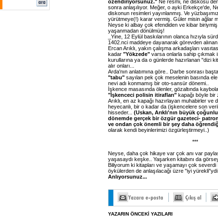
özendiriyorsunuz."
Ne resmi, ne diskosu der
sonra anlaşılıyor. Meğer, o ayki Erkekçe'de, Ne
diskonun resimleri yayınlanmış. Ve yüzbaşımız
yürütmeye(!) karar vermiş. Güler misin ağlar 
Neyse ki albay çok efendiden ve kibar biriymiş
yaşanmadan dönülmüş!
_Yine, 12 Eylül baskılarının olanca hızıyla sür
1402.nci maddeye dayanarak görevden alınan ö
Ercan Arıklı, yakın çalışma arkadaşları vasıta
kadar
"Yökzede"
varsa onlarla sahip çıkmak is
kurullarına ya da o günlerde hazırlanan "dizi kit
alır onları...
Arda'nın anlatımına göre.. Darbe sonrası başt
"tabu"
sayılan pek çok meselenin basında ele 
nevi adı konmamış bir oto-sansür dönemi..
İşkence masasında ölenler, gözaltında kaybola
"İşkenceci polisin itirafları"
kapağı böyle bir
Arıklı, en az kapağı hazırlayan muhabirler ve de
heyecanlı, bir o kadar da (işkencelere son ver
hisseder...
(Uskan, Arıklı'nın büyük çoğunl
dönemde gerçek bir özgür gazeteci- patron 
ve ondan çok önemli bir şey daha öğrendiğ
olarak kendi beyinlerimizi özgürleştirmeyi..)
***
Neyse, daha çok hikaye var çok anı var payla
yaşasaydı keşke.. Yaşarken kitabını da görsey
Biliyorum ki kitapları ve yaşamayı çok severdi E
öykülerden de anlaşılacağı üzre "iyi yürekli"ydi.
Anlıyorsunuz...
YAZARIN ÖNCEKİ YAZILARI