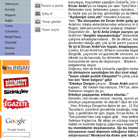
karşılaşıp, hoşsohbet yaptığım Uskan'la, söz
Televizyon
Ercan Arıklı'
ya ve kitapta yer alan "öykü"lere 
Birbirinden özel, birbirinden çarpıcı öykülere...
Astroloji
ki, hiçbir şey ya da kişi, göründüğü ya da bilind
Magazin
"Aysbergin üstü-altı"
meselesi kısacası.....
Yani,
"Bu dünyadan bir Ercan Arıklı gelip g
Sağlık
Arda'nın, kitaba aktardıklarından anlıyoruz ki 
Cuma
Bugün, tabii pencereyi biraz aralayıp, kitaptan
Düşündüm de...
İyi ki Arda Uskan yazıyor, ya
Cumartesi
Arıklı'nın
"dergiler imparatorluğu"
döneminde
Aktüel Pazar
çalışma arkadaşlarındandı... Bir de ülkeye, bas
gözlemleri olduğu gibi, çok iyi bir portre yazarı
Otomobil
Ve iyi ki Ercan Arıklı'nın hayatı, kitaplaşıyor,
Sinema
Çünkü, Ercan Arıklı'nın, 60'ların sonunda baş
dergicilik, yayıncılık ve gazetecilik serüveni, 
Çizerler
ülkede ya da basında, bu dönemler arasında ne
konusunda bir ayna da oluşturuyor... Böylece,
belgelenmiş oluyor.
Doğrusu, ben de Arda Uskan'la yaptığım muhabb
(ki dinleyince sarsıldığım bir dizi özel olay)
"basın odaklı politik hikayeleri"
ni çekip çıka
her biri "ibret belgesi" gibi!
*
Erkekçe Dergisi
çıkıyor...
Ercan Arıklı
patro
kaptanı... Bir reklam hazırlanıyor, TRT'ye, den
Reklamın sloganı da şu...
Erkekçe yaşayanlar, erkekçe okurlar.."
Denetim, red cevabı veriyor, neymiş, ayırım ya
erkekçe yaşamayanlar ne olacak? diye de sorm
_Yine, Erkekçe Dergisi'ne ilişkin bir anı.. 12 Ey
Yazarların, çizerlerin gözaltında tutulduğu, ma
İşte, o günlerden bir gün, başta, Ercan Arıklı, 
"Sıkıyönetim"den celp kağıdı gelir... Hep birlikte 
Selimiye Kışlası'na. Bir albay ve yüzbaşı karşıla
hiddet ve kudretle bağırıp çağırmaya başlar!
"
bu memleketin düşmanısınız. Siz bu resimle
Google Arama
dünyasının nasıl dejenere olduğunu bilinça
istiyorsunuz! Moskova'da disko yok tabii