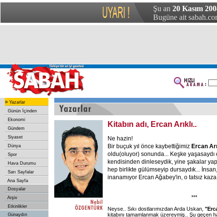
Şu an
20 Kasım 200
Bugüne ait sabah.com
»
Yazarlar
Günün İçinden
Ekonomi
Kitabın adı, Ercan Arıklı..
Gündem
Siyaset
Ne hazin!
Bir buçuk yıl önce kaybettiğimiz
Ercan Arı
Dünya
oldu(oluyor) sonunda... Keşke yaşasaydı da
Spor
kendisinden dinleseydik, yine şakalar yap
Hava Durumu
hep birlikte gülümseyip dursaydık... İnsa
Sarı Sayfalar
inanamıyor Ercan Ağabey'in, o tatsız kaza 
Ana Sayfa
Dosyalar
***
Arşiv
Etkinlikler
Neyse.. Sıkı dostlarımızdan Arda Uskan,
"Erca
kitabını tamamlanmak üzereymiş.. Şu geçen h
Günaydın