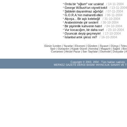
Orda bir "oğlum" var uzakta!
/ 14-11-2004
George W.Bush'un vişneli keki!
/ 13-11-2004
Şiddetin dayanılmaz ağırlığı!
/ 07-11-2004
G.O.R.A.'nın maharetli elleri
/ 06-11-2004
Alyoşa... Bir aşk kelebeği!
/ 31-10-2004
Arabeskimde şiir sesleri!
/ 30-10-2004
Bir pişirimlik kahvenin hatrı!
/ 24-10-2004
Vur kocacığım, bir daha vur!
/ 23-10-2004
Oyuncak deyip geçmeyin!
/ 17-10-2004
İstanbul artık şiirsiz mi?
/ 16-10-2004
Günün İçinden
|
Yazarlar
|
Ekonomi
|
Gündem
|
Siyaset
|
Dünya |
Telev
Spor
|
Günaydın
|
Kapak Güzeli
|
Astroloji
|
Magazin
|
Sağlık
|
Biz
Cumartesi
|
Aktüel Pazar
|
Sarı Sayfalar
|
Otomobil
|
Dosyalar
|
A
Copyright © 2003, 2004 - Tüm hakları saklıdır.
MERKEZ GAZETE DERGİ BASIM YAYINCILIK SANAYİ VE T