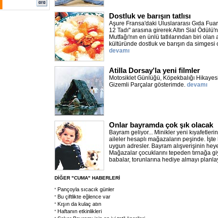
Dostluk ve barışın tatlısı
Aşure Fransa'daki Uluslararası Gıda Fuar
12 Tadı" arasına girerek Altın Sial Ödülü'
Mutfağı'nın en ünlü tatlılarından biri olan
kültüründe dostluk ve barışın da simgesi o
devamı
Atilla Dorsay'la yeni filmler
Motosiklet Günlüğü, Köpekbalığı Hikayesi,
Gizemli Parçalar gösterimde.
devamı
Onlar bayramda çok şık olacak
Bayram geliyor... Minikler yeni kıyafetleri
aileler hesaplı mağazaların peşinde. İşt
uygun adresler. Bayram alışverişinin hey
Mağazalar çocuklarını tepeden tırnağa g
babalar, torunlarına hediye almayı planl
DİĞER "CUMA" HABERLERİ
Pançoyla sıcacık günler
Bu çiftlikte eğlence var
Kışın da kulaç atın
Haftanın etkinlikleri