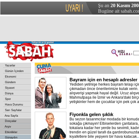
Şu an
20 Kasım 200
Bugüne ait sabah.com
Yazarlar
Günün İçinden
Ekonomi
Bayram için en hesaplı adresler
Gündem
Yediden yetmişe herkes bayram telaşı için
Siyaset
çıkmadan önce önerilerimize kulak verin.
alışverişi yapmak hayal değil. Ucuz alışv
Dünya
Mahmutpaşa ile İzmir ve Ankara'daki bi
Spor
yetişkinler hem de çocuklar için pek çok al
Hava Durumu
Sarı Sayfalar
Fiyonkla gelen şıklık
Ana Sayfa
Bu sezon tasarımcılar modada bir konuda 
Dosyalar
sokağa çıkmayın! Elbiselerden çantalara
Arşiv
tokalara kadar her yerde bu sevimli, kadın
trendin en güzel tarafı da gardırobunuzd
Etkinlikler
kıyafetlere bile yepyeni bir hava katacak
.
Günaydın