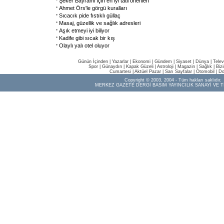
Şeker Bayramı için en iyi tatil önerileri
Ahmet Örs'le görgü kuralları
Sıcacık pide fıstıklı güllaç
Masaj, güzellik ve sağlık adresleri
Aşık etmeyi iyi biliyor
Kadife gibi sıcak bir kış
Olaylı yalı otel oluyor
Günün İçinden
|
Yazarlar
|
Ekonomi
|
Gündem
|
Siyaset
|
Dünya |
Telev
Spor
|
Günaydın
|
Kapak Güzeli
|
Astroloji
|
Magazin
|
Sağlık
|
Biz
Cumartesi
|
Aktüel Pazar
|
Sarı Sayfalar
|
Otomobil
|
Do
Copyright © 2003, 2004 - Tüm hakları saklıdır.
MERKEZ GAZETE DERGİ BASIM YAYINCILIK SANAYİ VE T