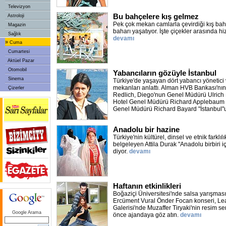
Televizyon
Bu bahçelere kış gelmez
Astroloji
Pek çok mekan camlarla çevirdiği kış ba
Magazin
baharı yaşatıyor. İşte çiçekler arasında hi
Sağlık
devamı
»
Cuma
Cumartesi
Aktüel Pazar
Otomobil
Yabancıların gözüyle İstanbul
Sinema
Türkiye'de yaşayan dört yabancı yönetici
mekanları anlattı. Alman HVB Bankası'nın
Çizerler
Redlich, Diego'nun Genel Müdürü Ulrich
Hotel Genel Müdürü Richard Applebaum 
Genel Müdürü Richard Bayard "İstanbul"u
Anadolu bir hazine
Türkiye'nin kültürel, dinsel ve etnik farklılı
belgeleyen Attila Durak "Anadolu birbiri i
diyor.
devamı
Haftanın etkinlikleri
Boğaziçi Üniversitesi'nde salsa yarışmas
Ercüment Vural Önder Focan konseri, L
Galerisi'nde Muzaffer Tiryaki'nin resim se
Google Arama
önce ajandaya göz atın.
devamı