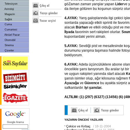
göZaman zaman yarışlar yapan
Lider
ve 
Televizyon
da ileriye götüren bu koşunun sürpriz olur
Astroloji
Magazin
4.AYAK:
Yarış galoplarında ilgi çekici işl
Sağlık
sonlarda yapacağı etkili sprinti ile favorim. 
Cuma
alacak
Bürhan
ve etkili olduğu pist ve m
Cumartesi
İlyada
favorinin sert rakipleri olurlar.
Soun
Aktüel Pazar
kuponlardaki yerini almalı.
Otomobil
Sinema
5.AYAK:
Sevdiği pist ve mesafesinde ko
durumunu yarışına taşıması halinde foto
Çizerler
bekliyorum.
6.AYAK:
Adeta üçüncülüklere abone ola
öncelikle şans tanıyorum. Bu aralar iyi bi
ve uygun rakipleri yanında start alacak
Ke
şanslı isimler olup, ağır kilosuna rağme
Ayazağa
ve
Güvence
bu ayakta sürpriz 
safkanlardır.
Iyi
şanslar.
ALTILIM:
(1)
(297)
(6327)
(13456)
(6)
(48
YAZARIN ÖNCEKİ YAZILARI
Google Arama
Çekice ve Kırbaç
/ 18-11-2004