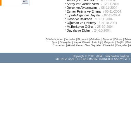
Asalbey ve Teketek
/ 14-11-2004
Seray ve Garden View
/ 12-11-2004
Doruk ve Alyazmalım
/ 08-11-2004
Esmer Fırtına ve Emma
/ 05-11-2004
Eyvah Afgan ve Dayala
/ 02-11-2004
Goşa ve Balıkhan
/ 01-11-2004
Öğütcan ve Derintay
/ 29-10-2004
Mr.Berke ve Gülru
/ 25-10-2004
Dayala ve Didim
/ 24-10-2004
Günün İçinden
|
Yazarlar
|
Ekonomi
|
Gündem
|
Siyaset
|
Dünya |
Telev
Spor
|
Günaydın
|
Kapak Güzeli
|
Astroloji
|
Magazin
|
Sağlık
|
Biz
Cumartesi
|
Aktüel Pazar
|
Sarı Sayfalar
|
Otomobil
|
Dosyalar
|
A
Copyright © 2003, 2004 - Tüm hakları saklıdır.
MERKEZ GAZETE DERGİ BASIM YAYINCILIK SANAYİ VE T