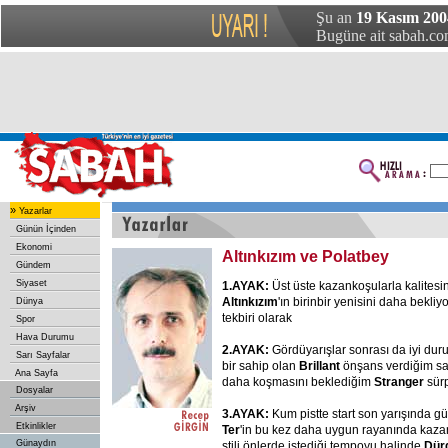
Şu an
19 Kasım 20
Bugüne ait sabah.com
»
Yazarlar
Günün İçinden
Ekonomi
Altınkızım ve Polatbey
Gündem
Siyaset
1.AYAK:
Üst üste kazankoşularla kalitesi
Altınkızım
'ın birinbir yenisini daha bek
Dünya
tekbiri olarak
Spor
Hava Durumu
2.AYAK:
Gördüyarışlar sonrası da iyi du
Sarı Sayfalar
bir sahip olan
Brillant
önşans verdiğim s
Ana Sayfa
daha koşmasını beklediğim
Stranger
sürp
Dosyalar
Arşiv
3.AYAK:
Kum pistte start son yarışında gü
Etkinlikler
Ter
'in bu kez daha uygun rayanında kaz
Günaydın
stili önlerde istediği tempoyu halinde
Dür