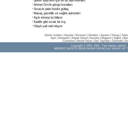
Şeker Bayramı için en iyi tatil önerileri
Ahmet Örs'le görgü kuralları
Sıcacık pide fıstıklı güllaç
Masaj, güzellik ve sağlık adresleri
Aşık etmeyi iyi biliyor
Kadife gibi sıcak bir kış
Olaylı yalı otel oluyor
Günün İçinden
|
Yazarlar
|
Ekonomi
|
Gündem
|
Siyaset
|
Dünya |
Telev
Spor
|
Günaydın
|
Kapak Güzeli
|
Astroloji
|
Magazin
|
Sağlık
|
Biz
Cumartesi
|
Aktüel Pazar
|
Sarı Sayfalar
|
Otomobil
|
Do
Copyright © 2003, 2004 - Tüm hakları saklıdır.
MERKEZ GAZETE DERGİ BASIM YAYINCILIK SANAYİ VE T