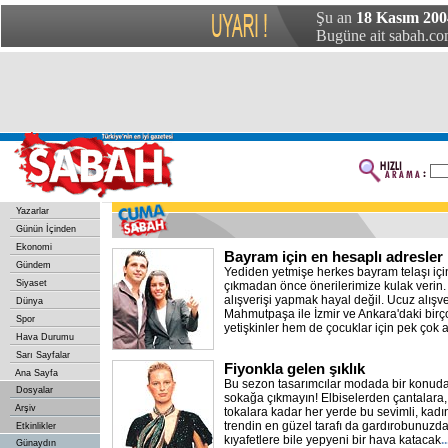
Şu an
18 Kasım 200
Bugüne ait sabah.com
Yazarlar
Günün İçinden
Ekonomi
Bayram için en hesaplı adresler
Gündem
Yediden yetmişe herkes bayram telaşı için
Siyaset
çıkmadan önce önerilerimize kulak verin.
alışverişi yapmak hayal değil. Ucuz alışv
Dünya
Mahmutpaşa ile İzmir ve Ankara'daki bi
Spor
yetişkinler hem de çocuklar için pek çok al
Hava Durumu
Sarı Sayfalar
Fiyonkla gelen şıklık
Ana Sayfa
Bu sezon tasarımcılar modada bir konuda 
Dosyalar
sokağa çıkmayın! Elbiselerden çantalara
Arşiv
tokalara kadar her yerde bu sevimli, kadın
trendin en güzel tarafı da gardırobunuzd
Etkinlikler
kıyafetlere bile yepyeni bir hava katacak
.
Günaydın