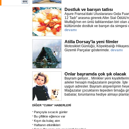
Dostluk ve barışın tatlısı
Aşure Fransa'daki Uluslararası Gıda Fuar
12 Tadı" arasına girerek Altın Sial Ödülü'
Mutfağı'nın en ünlü tatlılarından biri olan
kültüründe dostluk ve barışın da simgesi o
devamı
Atilla Dorsay'la yeni filmler
Motosiklet Günlüğü, Köpekbalığı Hikayesi,
Gizemli Parçalar gösterimde.
devamı
Onlar bayramda çok şık olacak
Bayram geliyor... Minikler yeni kıyafetleri
aileler hesaplı mağazaların peşinde. İşt
uygun adresler. Bayram alışverişinin hey
Mağazalar çocuklarını tepeden tırnağa g
babalar, torunlarına hediye almayı planl
DİĞER "CUMA" HABERLERİ
Pançoyla sıcacık günler
Bu çiftlikte eğlence var
Kışın da kulaç atın
Haftanın etkinlikleri