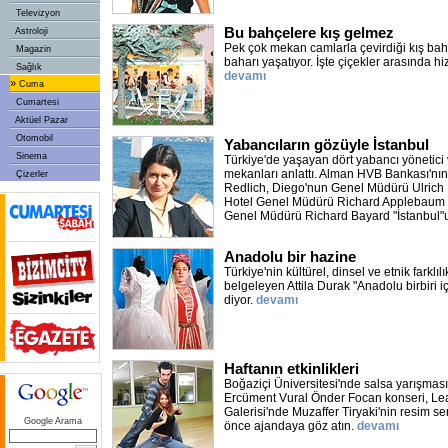
Televizyon
Bu bahçelere kış gelmez
Astroloji
Pek çok mekan camlarla çevirdiği kış ba
Magazin
baharı yaşatıyor. İşte çiçekler arasında hi
Sağlık
devamı
»
Cuma
Cumartesi
Aktüel Pazar
Otomobil
Yabancıların gözüyle İstanbul
Sinema
Türkiye'de yaşayan dört yabancı yönetici
mekanları anlattı. Alman HVB Bankası'nın
Çizerler
Redlich, Diego'nun Genel Müdürü Ulrich
Hotel Genel Müdürü Richard Applebaum 
Genel Müdürü Richard Bayard "İstanbul"u
Anadolu bir hazine
Türkiye'nin kültürel, dinsel ve etnik farklılı
belgeleyen Attila Durak "Anadolu birbiri i
diyor.
devamı
Haftanın etkinlikleri
Boğaziçi Üniversitesi'nde salsa yarışmas
Ercüment Vural Önder Focan konseri, L
Galerisi'nde Muzaffer Tiryaki'nin resim se
Google Arama
önce ajandaya göz atın.
devamı