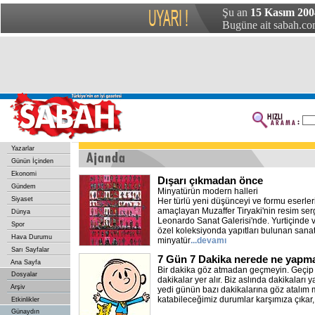
Şu an
15 Kasım 2004
Bugüne ait sabah.com
Yazarlar
Günün İçinden
Ekonomi
Dışarı çıkmadan önce
Gündem
Minyatürün modern halleri
Siyaset
Her türlü yeni düşünceyi ve formu eserle
amaçlayan Muzaffer Tiryaki'nin resim serg
Dünya
Leonardo Sanat Galerisi'nde. Yurtiçinde 
Spor
özel koleksiyonda yapıtları bulunan sanat
Hava Durumu
minyatür
...devamı
Sarı Sayfalar
7 Gün 7 Dakika nerede ne yapma
Ana Sayfa
Bir dakika göz atmadan geçmeyin. Geçip 
Dosyalar
dakikalar yer alır. Biz aslında dakikaları
Arşiv
yedi günün bazı dakikalarına göz atalım 
katabileceğimiz durumlar karşımıza çıkar, 
Etkinlikler
Günaydın