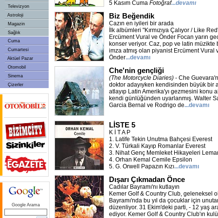
5 Kasım Cuma
Fotoğraf
...devamı
Televizyon
Biz Beğendik
Astroloji
Cazın en iyileri bir arada
Magazin
İlk albümleri "Kırmızıya Çalıyor / Like Re
Sağlık
Ercüment Vural ve Önder Focan yarın ge
Cuma
konser veriyor. Caz, pop ve latin müzikte 
Cumartesi
imza atmış olan piyanist Ercüment Vural ve
Önder
...devamı
Aktüel Pazar
Otomobil
Che'nin gençliği
Sinema
(The Motorcycle Diaries)
- Che Guevara'n
doktor adayıyken kendisinden büyük bir a
Çizerler
atlayıp Latin Amerika'yı gezmesini konu alı
kendi günlüğünden uyarlanmış. Walter Sal
Garcia Bernal ve Rodrigo de
...devamı
LİSTE 5
K İ T A P
1. Latife Tekin Unutma Bahçesi Everest
2. V. Türkali Kayıp Romanlar Everest
3. Nihat Genç Memleket Hikayeleri Lema
4. Orhan Kemal Cemile Epsilon
5. G. Orwell Papazın Kızı
...devamı
Dışarı Çıkmadan Önce
Cadılar Bayramı'nı kutlayın
Kemer Golf & Country Club, geleneksel o
Bayramı'nda bu yıl da çocuklar için unuta
Google Arama
düzenliyor. 31 Ekim'deki parti, - 12 yaş a
ediyor. Kemer Golf & Country Club'ın kulü