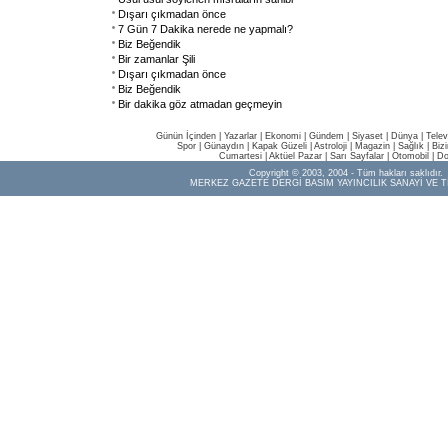
Dışarı çıkmadan önce
7 Gün 7 Dakika nerede ne yapmalı?
Biz Beğendik
Bir zamanlar Şili
Dışarı çıkmadan önce
Biz Beğendik
Bir dakika göz atmadan geçmeyin
Günün İçinden
|
Yazarlar
|
Ekonomi
|
Gündem
|
Siyaset
|
Dünya |
Telev
Spor
|
Günaydın
|
Kapak Güzeli
|
Astroloji
|
Magazin
|
Sağlık
|
Biz
Cumartesi
|
Aktüel Pazar
|
Sarı Sayfalar
|
Otomobil
|
Do
Copyright © 2003, 2004 - Tüm hakları saklıdır.
MERKEZ GAZETE DERGİ BASIM YAYINCILIK SANAYİ VE T