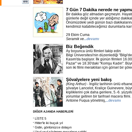
7 Gün 7 Dakika nerede ne yapma
Bir dakika göz atmadan geçmeyin. Hayat
günlerle değil içinde yer aldığımız dakikal
Önümüzdeki yedi günün bazı dakikalarına
kendimizi katabileceğimiz durumlarla karşıl
29 Ekim Cuma
Seramik ve
...devamı
Biz Beğendik
Ay boyunca ünlü filmleri takip edin
Bilgi Üniversitesi'nin düzenlediği "Bilgi'
Kasım'da başlıyor. İlk günün filmleri 16.0
Pazar" ve 18.30'daki "Komşu Kadın". Büyü
son iki filmi meraklıları için görsel bir şöl
Şövalyelere yeni bakış
(King Arthur)
- İngiliz tarihinin ünlü efsan
şövalye Lancelot, Kraliçe Guinevere, büy
kişiliklerini çok daha gerilere, 5.-6. yüzyı
yorumlar getiren bir tarihsel macera filmi
Antoine Fuqua yönetmiş,
...devamı
DİĞER AJANDA HABERLERİ
LİSTE 5
Hitler'le iki buçuk yıl
Gidin, gönlünüzce dolaşın
Usul usul söylenen mısraların sahibi