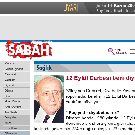
Şu an
14 Kasım 200
Bugüne ait sabah.com
Yazarlar
Günün İçinden
Ekonomi
12 Eylül Darbesi beni diy
Gündem
Siyaset
Süleyman Demirel, Diyabetle Yaşam 
Dünya
röportajda, kendisini 12 Eylül Darbes
Spor
yaptığını söylüyor
Hava Durumu
Sarı Sayfalar
*
Kaç yıldır diyabetlisiniz?
Ana Sayfa
Diyabet bende 1980 yılında, 12 Eylül
Dosyalar
dönemde sık idrara çıkma gibi rahats
Arşiv
tahlilinde şekerimin 274 olduğu anlaşıldı. 23 senedir
Etkinlikler
Günaydın