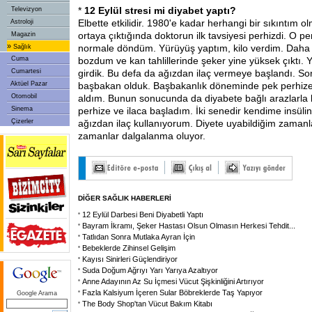
*
12 Eylül stresi mi diyabet yaptı?
Televizyon
Elbette etkilidir. 1980'e kadar herhangi bir sıkıntım 
Astroloji
ortaya çıktığında doktorun ilk tavsiyesi perhizdi. O p
Magazin
»
normale döndüm. Yürüyüş yaptım, kilo verdim. Daha 
Sağlık
Cuma
bozdum ve kan tahlillerinde şeker yine yüksek çıktı. 
Cumartesi
girdik. Bu defa da ağızdan ilaç vermeye başlandı. S
Aktüel Pazar
başbakan olduk. Başbakanlık döneminde pek perhize
Otomobil
aldım. Bunun sonucunda da diyabete bağlı arazlarla k
Sinema
perhize ve ilaca başladım. İki senedir kendime insül
Çizerler
ağızdan ilaç kullanıyorum. Diyete uyabildiğim zamanl
zamanlar dalgalanma oluyor.
DİĞER SAĞLIK HABERLERİ
12 Eylül Darbesi Beni Diyabetli Yaptı
Bayram İkramı, Şeker Hastası Olsun Olmasın Herkesi Tehdit
...
Tatlıdan Sonra Mutlaka Ayran İçin
Bebeklerde Zihinsel Gelişim
Kayısı Sinirleri Güçlendiriyor
Suda Doğum Ağrıyı Yarı Yarıya Azaltıyor
Anne Adayının Az Su İçmesi Vücut Şişkinliğini Artırıyor
Fazla Kalsiyum İçeren Sular Böbreklerde Taş Yapıyor
Google Arama
The Body Shop'tan Vücut Bakım Kitabı