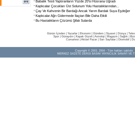
Babalık Testi Yaptıranların Yüzde 20'si Hüsrana Uğradı
Kaplıcalar Çocukları Üst Solunum Yolu Hastalıklarından
...
Çay Ve Kahvenin Bir Bardağı Ancak Yarım Bardak Suya Eşdeğer
Kaplıcalar Ağrı Gidermede İlaçtan Bile Daha Etkili
Bu Hastalıkların Çözümü Şifalı Sularda
Günün İçinden
|
Yazarlar
|
Ekonomi
|
Gündem
|
Siyaset
|
Dünya |
Telev
Spor
|
Günaydın
|
Kapak Güzeli
|
Astroloji
|
Magazin
|
Sağlık
|
Biz
Cumartesi
|
Aktüel Pazar
|
Sarı Sayfalar
|
Otomobil
|
Do
Copyright © 2003, 2004 - Tüm hakları saklıdır.
MERKEZ GAZETE DERGİ BASIM YAYINCILIK SANAYİ VE T