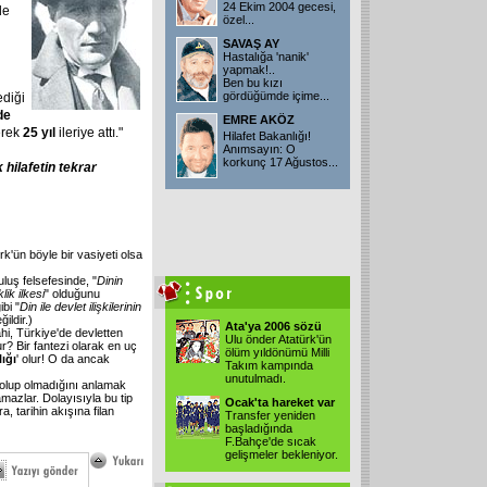
24 Ekim 2004 gecesi,
de
özel
...
SAVAŞ AY
Hastalığa 'nanik'
yapmak!..
Ben bu kızı
gördüğümde içime
...
ediği
de
EMRE AKÖZ
erek
25 yıl
ileriye attı."
Hilafet Bakanlığı!
Anımsayın: O
korkunç 17 Ağustos
...
 hilafetin tekrar
'ün böyle bir vasiyeti olsa
uluş felsefesinde, "
Dinin
lik ilkesi
" olduğunu
ibi "
Din ile devlet ilişkilerinin
ğildir.)
Ata'ya 2006 sözü
hi, Türkiye'de devletten
Ulu önder Atatürk'ün
r? Bir fantezi olarak en uç
ölüm yıldönümü Milli
ığı
' olur! O da ancak
Takım kampında
unutulmadı.
 olup olmadığını anlamak
azlar. Dolayısıyla bu tip
Ocak'ta hareket var
, tarihin akışına filan
Transfer yeniden
başladığında
F.Bahçe'de sıcak
gelişmeler bekleniyor.