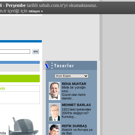
4 - Perşembe
tarihli sabah.com.tr'yi okumaktasınız.
.tr içeriği için
tıklayın »
REHA MUHTAR
Minik bir yüreğin
sesi..
Güzel olan farklı
olandır..
MEHMET BARLAS
1921'deki beklentiler
2004'te değişti mi?
Kurtuluş
...
REFİK DURBAŞ
Atatürk ve Avrupa ya
ında
da Batı