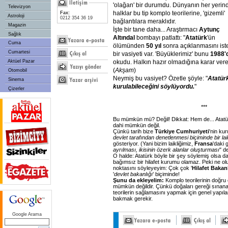
'olağan' bir durumdu. Dünyanın her yerin
Televizyon
halklar bu tip komplo teorilerine, 'gizemli'
Fax:
Astroloji
0212 354 36 19
bağlantılara meraklıdır.
Magazin
İşte bir tane daha... Araştırmacı
Aytunç
Sağlık
Altındal
bombayı patlattı: "
Atatürk
'ün
Cuma
ölümünden
50 yıl
sonra açıklanmasını ist
Cumartesi
bir vasiyeti var. 'Büyüklerimiz' bunu
1988'
okudu. Halkın hazır olmadığına karar ver
Aktüel Pazar
(
Akşam
)
Otomobil
Neymiş bu vasiyet? Özetle şöyle: "
Atatürk
Sinema
kurulabileceğini söylüyordu.
"
Çizerler
***
Bu mümkün mü? Değil! Dikkat: Hem de... Atatürk
dahi mümkün değil.
Çünkü tarih bize
Türkiye Cumhuriyeti
'nin kur
devlet tarafından denetlenmesi biçiminde bir laik
gösteriyor. (Yani bizim laikliğimiz,
Fransa
'daki g
ayrılması, ikisinin özerk alanlar oluşturması
" de
O halde: Atatürk böyle bir şey söylemiş olsa da
bağımsız bir hilafet kurumu olamaz. Peki ne olu
noktasını söyleyeyim: Çok çok '
Hilafet Bakanl
'
devlet bakanlığı
' biçiminde!
Şunu da ekleyelim:
Komplo teorilerinin doğru
mümkün değildir. Çünkü doğaları gereği sınanam
teorilerin sağlamasını yapmak için genel yapılara
bakmak gerekir.
Google Arama