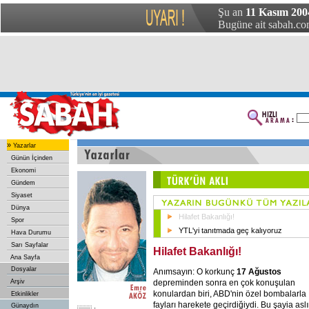
Şu an
11 Kasım 200
Bugüne ait sabah.com
»
Yazarlar
Günün İçinden
Ekonomi
Gündem
Siyaset
Dünya
Hilafet Bakanlığı!
Spor
YTL'yi tanıtmada geç kalıyoruz
Hava Durumu
Sarı Sayfalar
Hilafet Bakanlığı!
Ana Sayfa
Dosyalar
Anımsayın: O korkunç
17 Ağustos
depreminden sonra en çok konuşulan
Arşiv
konulardan biri, ABD'nin özel bombalarla
Etkinlikler
fayları harekete geçirdiğiydi. Bu şayia asl
Günaydın