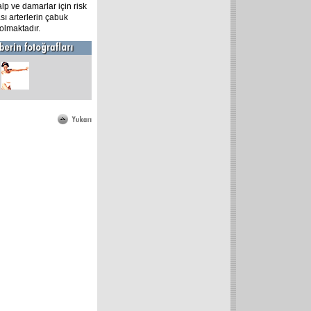
lp ve damarlar için risk
sı arterlerin çabuk
olmaktadır.