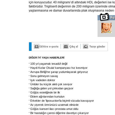
için koruyucudur. 40 miligram/ dl altındaki HDL değerleri ise ka
faktörüdür. Trigliserit değerinin de 200 miligram üzerinde olma
yaşlanmasına ve damar duvarlarında plak oluşmasına neden 
DİĞER İYİ YAŞA HABERLERİ
100 yıl yaşamak tesadüf değil
Haydi Kızlar Okula! kampanyası hız kesmiyor
Avrupa Birliği'ne şarap yudumlayarak giriyoruz
Sonu gelmeyen savaş
Işık vadeden doktor
Ünlüler bu küçük aleti çok seviyor
Sağlığa giden yol çinkodan geçiyor
Göğüs estetiğinde bir ilk
Eklem ağrılarından kurtulun
Erkekler de 'liposuction'la biçimli vücuda kavuşuyor
Az yiyerek ömrünüzü uzatmak elinizde
Göğüs kanseri ilacı prostata umut oldu
Bir hastalığın çaresi diğerine davetiye çıkarıyor