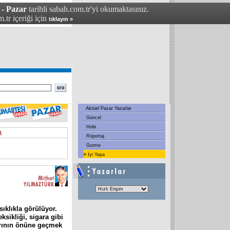
 - Pazar
tarihli sabah.com.tr'yi okumaktasınız.
.tr içeriği için
tıklayın »
Aktüel Pazar Yazarlar
Güncel
Hobi
Röportaj
Gurme
»
İyi Yaşa
sıklıkla görülüyor.
eksikliği, sigara gibi
larının önüne geçmek