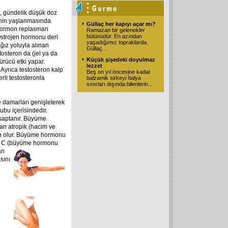
, gündelik düşük doz
minin yaşlanmasında
Güllaç her kapıyı açar mı?
 hormon replasman
Ramazan bir gelenekler
bütünüdür. En azından
 Östrojen hormonu deri
yaşadığımız topraklarda.
Ağız yoluyla alınan
Güllaç
...
tosteron da (jel ya da
Küçük şişedeki doyulmaz
ürücü etki yapar.
lezzet
Ayrıca testosteron kalp
Beş on yıl öncesine kadar
rli testosteronla
balzamik sirkeyi İtalya
sınırları dışında bilenlerin
...
 damarları genişleterek
bu içerisindedir.
saptanır. Büyüme
an atropik (hacim ve
en olur. Büyüme hormonu
n C (büyüme hormonu
an
sını