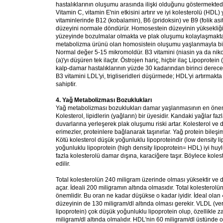
hastalıklarının oluşumu arasında ilişki olduğunu göstermektedi
Vitamin C, vitamin E'nin etkisini artırır ve iyi kolesterolü (HDL)
vitaminlerinde B12 (kobalamin), B6 (pridoksin) ve B9 (folik as
düzeyini normale döndürür. Homosestein düzeyinin yüksekliğ
yüzeyinde bozulmalar olmakta ve plak oluşumu kolaylaşmaktadı
metabolizma ürünü olan homosistein oluşumu yaşlanmayla birl
Normal değer 5-15 mikromoldür. B3 vitamini (niasin ya da nikoti
(a)'yı düşüren tek ilaçtır. Östrojen hariç, hiçbir ilaç Lipoprotein
kalp-damar hastalıklarının yüzde 30 kadarından birinci derec
B3 vitamini LDL'yi, trigliseridleri düşürmede; HDL'yi artırmakta 
sahiptir.
4. Yağ Metabolizması Bozuklukları
Yağ metabolizması bozuklukları damar yaşlanmasının en öneml
Kolesterol, lipidlerin (yağların) bir üyesidir. Kandaki yağlar fa
duvarlarına yerleşerek plak oluşumu riski artar. Kolesterol ve 
erimezler, proteinlere bağlanarak taşınırlar. Yağ protein bileşi
Kötü kolesterol düşük yoğunluklu lipoproteindir (low density 
yoğunluklu lipoprotein (high density lipoprotein= HDL) iyi huy
fazla kolesterolü damar dışına, karaciğere taşır. Böylece koles
edilir.
Total kolesterolün 240 miligram üzerinde olması yüksektir ve
açar. İdeali 200 miligramın altında olmasıdır. Total kolesterol
önemlidir. Bu oran ne kadar düşükse o kadar iyidir. İdeal olan 
düzeyinin de 130 miligram/dl altında olması gerekir. VLDL (ve
lipoprotein) çok düşük yoğunluklu lipoprotein olup, özellikle z
miligram/dl altında olmalıdır. HDL'nin 60 miligram/dl üstünde 