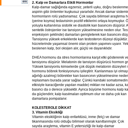
2. Kalp ve Damarlara Etkili Hormonlar
Kalp-damar sağlığında egzersiz, yeterli uyku, doğru beslenme
aspirin gibi önlemler kuşkusuz yararlıdır. Ancak damar siste
hormonların rolü yadsınamaz. Çok sayıda bilimsel araştırma
(yerine koyma) tedavisinin pozitif etkilerini ortaya koymuştur.
yoluyla kullanılırsa sistolik ve diastolik kan basıncını düşürür. 
sentetik östrojenler ise tansiyon yükselmesine neden olur. Tes
enjeksiyon şeklinde) damarları genişleterek kan basıncını düş
Tansiyonu yüksek erkeklerde kan testosteron düzeyi düşüktür. 
hücrelerinde yaşamsal önemi olan protein yapımını uyarır. Yete
beslenen kalp, bol oksijen alır, güçlü ve dayanıklıdır.
DHEA hormonu da stres hormonlarına karşıt etki göstererek ve
tansiyonu düşürür. Melatonin de tansiyon düşürücü hormon gru
Yüksek tansiyonlu kimselerde çok düşük melatonin düzeyleri 
hormonu böbrek fonksiyonunu iyileştirir. Kanlanması iyi olmay
ağırlığı azalmış) böbrekler kan basıncının yükselmesine ned
replasmanı burada yarar sağlar. Çünkü kandaki somatomedi
etkisiyle karaciğerde yapılan madde)
miktarı ne kadar azsa, k
basıncı da o derece yüksektir. Ayrıca büyüme hormonu kalp ka
da güçlendirir, kalp kasılmaları optimum olur ve daha çok kan
damarlara pompalanır.
KOLESTEROLE DİKKAT
3. Vitamin Eksikliği
Vitamin eksikliğinin kalp enfarktüsü, inme (felç) ve damar
tıkanmasında rolü olduğu bilimsel olarak kanıtlanmıştır. Çok
sayıda araştırma, vitamin E yetersizliği ile kalp-damar