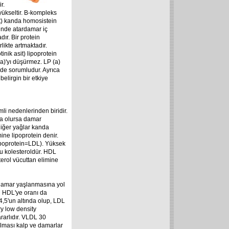
r.
 yükseltir. B-kompleks
it) kanda homosistein
inde atardamar iç
r. Bir protein
ikte artmaktadır.
nik asit) lipoprotein
 (a)'yı düşürmez. LP (a)
ede sorumludur. Ayrıca
belirgin bir etkiye
i nedenlerinden biridir.
zla olursa damar
diğer yağlar kanda
mine lipoprotein denir.
lipoprotein=LDL). Yüksek
lu kolesteroldür. HDL
terol vücuttan elimine
 damar yaşlanmasına yol
ün HDL'ye oranı da
4,5'un altında olup, LDL
ry low density
ararlıdır. VLDL 30
olması kalp ve damarlar