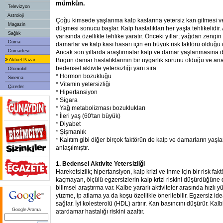
mümkün.
Televizyon
Astroloji
Çoğu kimsede yaşlanma kalp kaslarına yetersiz kan gitmesi ve
Magazin
düşmesi sonucu başlar. Kalp hastalıkları her yaşta tehlikelidir
Sağlık
yarısında özellikle tehlike yaratır. Önceki yıllar; yağdan zeng
Cuma
damarlar ve kalp kası hasarı için en büyük risk faktörü olduğu
Cumartesi
Ancak son yıllarda araştırmalar kalp ve damar yaşlanmasına da
»
Bugün damar hastalıklarının bir uygarlık sorunu olduğu ve ana 
Aktüel Pazar
bedensel aktivite yetersizliği yanı sıra
Otomobil
* Hormon bozukluğu
Sinema
* Vitamin yetersizliği
Çizerler
* Hipertansiyon
* Sigara
* Yağ metabolizması bozuklukları
* İleri yaş (60'tan büyük)
* Diyabet
* Şişmanlık
* Kalıtım gibi diğer birçok faktörün de kalp ve damarların ya
anlaşılmıştır.
1. Bedensel Aktivite Yetersizliği
Hareketsizlik; hipertansiyon, kalp krizi ve inme için bir risk fakt
kaçmayan, ölçülü egzersizlerin kalp krizi riskini düşürdüğüne
bilimsel araştırma var. Kalbe yararlı aktiviteler arasında hızlı y
yüzme, ip atlama ya da koşu özellikle önerilebilir. Egzersiz idea
sağlar. İyi kolesterolü (HDL) artırır. Kan basıncını düşürür. Kalb
Google Arama
atardamar hastalığı riskini azaltır.