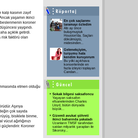
 kalp kasının zayıf
. Ancak yaşamın ikinci
En çok saçlarımı
in beslenmenin koroner
taramayı özledim
 düşüncesi yaygındı.
Altı ay önce
buluşmuştuk
ha açıklık getirdi.
Houston'da. Saçları
risk faktörü olan
dökülmüştü,
midesinden
...
Gelenekçiyim,
turşumu hala
kendim kuruyorum
Bu yılki açıkhava
konserlerinde en
fazla izleyici toplayan
Candan
...
şlanmasında etmen olduğu
Sokak bilgesi saksafoncu
Yaşayan saksafon
efsanelerinden Charles
Lloyd, bütün dünyada
örüdür. Aşırıya
büyük
...
 değin çok sayıda
Gizemli avukat şöhreti
ürüyüş, bisiklete binme,
ikinci baharında yakaladı
l vücut ağırlığınızı
Uzanların TMSF tarafından
i güçlendirir. Koroner
satılan milyarlık şarapları ile
Sikorsky
...