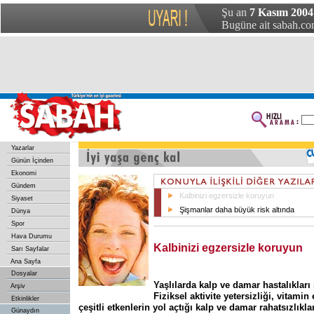
Şu an
7 Kasım 2004
Bugüne ait sabah.com
Yazarlar
Günün İçinden
Ekonomi
Gündem
Kalbinizi egzersizle koruyun
Siyaset
Şişmanlar daha büyük risk altında
Dünya
Spor
Hava Durumu
Kalbinizi egzersizle koruyun
Sarı Sayfalar
Ana Sayfa
Dosyalar
Yaşlılarda kalp ve damar hastalıkları 
Arşiv
Fiziksel aktivite yetersizliği, vitamin 
Etkinlikler
çeşitli etkenlerin yol açtığı kalp ve damar rahatsızlık
Günaydın