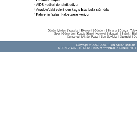
AIDS kedileri de tehdit ediyor
Anadolu'daki evlerinden kaçıp İstanbul'a sığındılar
Kahvenin fazlası kalbe zarar veriyor
Günün İçinden
|
Yazarlar
|
Ekonomi
|
Gündem
|
Siyaset
|
Dünya |
Telev
Spor
|
Günaydın
|
Kapak Güzeli
|
Astroloji
|
Magazin
|
Sağlık
|
Biz
Cumartesi
|
Aktüel Pazar
|
Sarı Sayfalar
|
Otomobil
|
Do
Copyright © 2003, 2004 - Tüm hakları saklıdır.
MERKEZ GAZETE DERGİ BASIM YAYINCILIK SANAYİ VE T