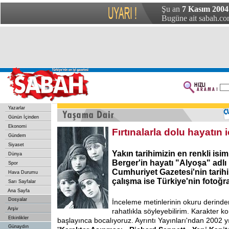
Şu an
7 Kasım 2004
Bugüne ait sabah.com
Yazarlar
Günün İçinden
Ekonomi
Fırtınalarla dolu hayatın 
Gündem
Siyaset
Yakın tarihimizin en renkli isi
Dünya
Berger'in hayatı "Alyoşa" adlı k
Spor
Cumhuriyet Gazetesi'nin tarihi
Hava Durumu
çalışma ise Türkiye'nin fotoğra
Sarı Sayfalar
Ana Sayfa
Dosyalar
İnceleme metinlerinin okuru derinden
Arşiv
rahatlıkla söyleyebilirim. Karakte
Etkinlikler
başlayınca bocalıyoruz. Ayrıntı Yayınları'ndan 2002 y
Günaydın