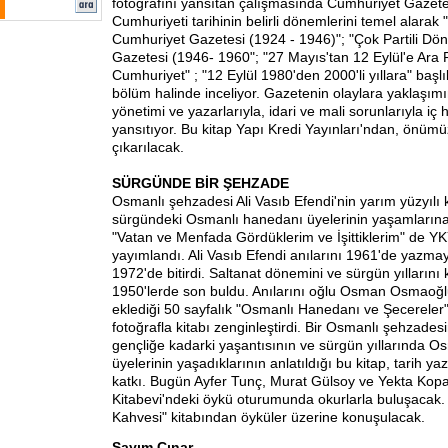
fotoğrafını yansıtan çalışmasında Cumhuriyet Gazetes
Cumhuriyeti tarihinin belirli dönemlerini temel alara
Cumhuriyet Gazetesi (1924 - 1946)"; "Çok Partili D
Gazetesi (1946- 1960"; "27 Mayıs'tan 12 Eylül'e Ara 
Cumhuriyet" ; "12 Eylül 1980'den 2000'li yıllara" başlı
bölüm halinde inceliyor. Gazetenin olaylara yaklaşımı
yönetimi ve yazarlarıyla, idari ve mali sorunlarıyla iç 
yansıtıyor. Bu kitap Yapı Kredi Yayınları'ndan, önüm
çıkarılacak.
SÜRGÜNDE BİR ŞEHZADE
Osmanlı şehzadesi Ali Vasıb Efendi'nin yarım yüzyılı
sürgündeki Osmanlı hanedanı üyelerinin yaşamlarına ı
"Vatan ve Menfada Gördüklerim ve İşittiklerim" de YK
yayımlandı. Ali Vasıb Efendi anılarını 1961'de yazma
1972'de bitirdi. Saltanat dönemini ve sürgün yıllarını
1950'lerde son buldu. Anılarını oğlu Osman Osmaoğlu
eklediği 50 sayfalık "Osmanlı Hanedanı ve Şecerele
fotoğrafla kitabı zenginleştirdi. Bir Osmanlı şehzades
gençliğe kadarki yaşantısının ve sürgün yıllarında 
üyelerinin yaşadıklarının anlatıldığı bu kitap, tarih ya
katkı. Bugün Ayfer Tunç, Murat Gülsoy ve Yekta Kop
Kitabevi'ndeki öykü oturumunda okurlarla buluşacak. 
Kahvesi" kitabından öyküler üzerine konuşulacak.
Sayım Çınar