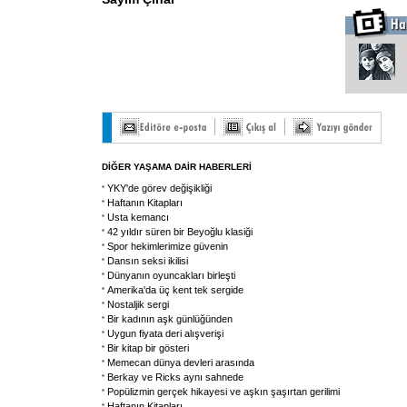
DİĞER YAŞAMA DAİR HABERLERİ
YKY'de görev değişikliği
Haftanın Kitapları
Usta kemancı
42 yıldır süren bir Beyoğlu klasiği
Spor hekimlerimize güvenin
Dansın seksi ikilisi
Dünyanın oyuncakları birleşti
Amerika'da üç kent tek sergide
Nostaljik sergi
Bir kadının aşk günlüğünden
Uygun fiyata deri alışverişi
Bir kitap bir gösteri
Memecan dünya devleri arasında
Berkay ve Ricks aynı sahnede
Popülizmin gerçek hikayesi ve aşkın şaşırtan gerilimi
Haftanın Kitapları