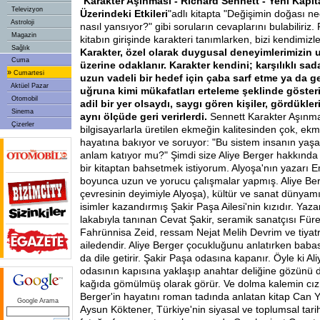
"
Karakter Aşınması - Richard Sennett - Yeni Kapita
Televizyon
Üzerindeki Etkileri
"adlı kitapta "Değişimin doğası ne
Astroloji
nasıl yansıyor?" gibi soruların cevaplarını bulabiliriz
Magazin
kitabın girişinde karakteri tanımlarken, bizi kendimizle
Sağlık
Karakter, özel olarak duygusal deneyimlerimizin 
Cuma
üzerine odaklanır. Karakter kendini; karşılıklı sada
»
Cumartesi
uzun vadeli bir hedef için çaba sarf etme ya da g
Aktüel Pazar
uğruna kimi mükafatları erteleme şeklinde göster
Otomobil
adil bir yer olsaydı, saygı gören kişiler, gördükleri 
Sinema
aynı ölçüde geri verirlerdi.
Sennett Karakter Aşınma
Çizerler
bilgisayarlarla üretilen ekmeğin kalitesinden çok, ekm
hayatına bakıyor ve soruyor: "Bu sistem insanın yaş
anlam katıyor mu?" Şimdi size Aliye Berger hakkında
bir kitaptan bahsetmek istiyorum. Alyoşa'nın yazarı Em
boyunca uzun ve yorucu çalışmalar yapmış. Aliye Ber
çevresinin deyimiyle Alyoşa), kültür ve sanat dünyam
isimler kazandırmış Şakir Paşa Ailesi'nin kızıdır. Yaza
lakabıyla tanınan Cevat Şakir, seramik sanatçısı Für
Fahrünnisa Zeid, ressam Nejat Melih Devrim ve tiyat
ailedendir. Aliye Berger çocukluğunu anlatırken babası
da dile getirir. Şakir Paşa odasına kapanır. Öyle ki Al
odasının kapısına yaklaşıp anahtar deliğine gözünü
kağıda gömülmüş olarak görür. Ve dolma kalemin cızı
Berger'in hayatını roman tadında anlatan kitap Can Ya
Google Arama
Aysun Köktener, Türkiye'nin siyasal ve toplumsal tarih