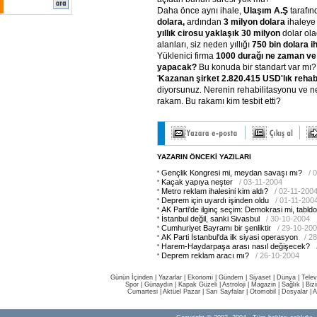
Daha önce aynı ihale,
Ulaşım A.Ş
tarafı
dolara,
ardından
3 milyon dolara
ihaleye 
yıllık cirosu yaklaşık 30 milyon
dolar ol
alanları, siz neden yıllığı
750 bin dolara i
Yüklenici firma
1000 durağı ne zaman ve
yapacak?
Bu konuda bir standart var mı?
'
Kazanan şirket 2.820.415 USD'lık reha
diyorsunuz. Nerenin rehabilitasyonu ve ne
rakam. Bu rakamı kim tesbit etti?
YAZARIN ÖNCEKİ YAZILARI
Gençlik Kongresi mi, meydan savaşı mı?
/ 
Kaçak yapıya neşter
/ 03-11-2004
Metro reklam ihalesini kim aldı?
/ 02-11-200
Deprem için uyardı işinden oldu
/ 01-11-200
AK Parti'de ilginç seçim: Demokrasi mi, tabld
İstanbul değil, sanki Sivasbul
/ 30-10-2004
Cumhuriyet Bayramı bir şenliktir
/ 29-10-20
AK Parti İstanbul'da ilk siyasi operasyon
/ 2
Harem-Haydarpaşa arası nasıl değişecek?
Deprem reklam aracı mı?
/ 26-10-2004
Günün İçinden
|
Yazarlar
|
Ekonomi
|
Gündem
|
Siyaset
|
Dünya |
Telev
Spor
|
Günaydın
|
Kapak Güzeli
|
Astroloji
|
Magazin
|
Sağlık
|
Biz
Cumartesi
|
Aktüel Pazar
|
Sarı Sayfalar
|
Otomobil
|
Dosyalar
|
A