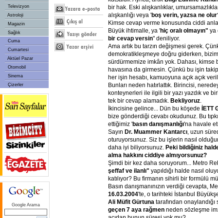
bir hak. Eski alışkanlıklar, umursamazlık
Televizyon
alışkanlığı veya '
boş verin, yazsa ne olur
Astroloji
Kimse cevap verme konusunda ciddi anlam
Magazin
Büyük ihtimalle, ya '
hiç oralı olmayın"
ya 
Sağlık
bir cevap versin
" deniliyor.
Cuma
Ama artık bu tarzın değişmesi gerek. Çün
Cumartesi
demokratikleşmeye doğru giderken, bizim e
Aktüel Pazar
sürdürmemize imkân yok. Dahası, kimse b
Otomobil
havasına da girmesin. Çünkü bu işin takip
Sinema
her işin hesabı, kamuoyuna açık açık veril
Bunları neden hatırlattık. Birincisi, nere
Çizerler
konteynerleri ile ilgili bir yazı yazdık ve 
tek bir cevap alamadık.
Bekliyoruz
.
İkincisine gelince... Dün bu köşede
İETT 
bize gönderdiği cevabı okudunuz. Bu tıpk
ettiğimiz '
basın danışmanlığı
'na havale et
Sayın
Dr. Muammer Kantarcı
, uzun süred
oturuyorsunuz. Siz bu işlerin nasıl oldu
daha iyi biliyorsunuz.
Peki bildiğiniz hal
alma hakkını ciddiye almıyorsunuz?
Şimdi bir kez daha soruyorum... Metro Re
şeffaf ve ilanlı"
yapıldığı halde nasıl oluyo
katılıyor? Bu firmanın sihirli bir formülü m
Basın danışmanınızın verdiği cevapta, Me
16.03.2004
'te, o tarihteki İstanbul Büyük
Ali Müfit Gürtuna
tarafından onaylandığı 
Google Arama
geçen 7 aya rağmen
neden sözleşme im
açıdan bunun süresi yok mu?