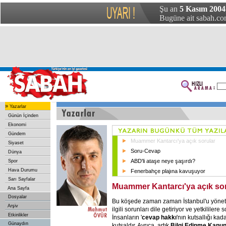
Şu an
5 Kasım 200
Bugüne ait sabah.com
»
Yazarlar
Günün İçinden
Ekonomi
Gündem
Muammer Kantarcı'ya açık sorular
Siyaset
Soru-Cevap
Dünya
ABD'li ataşe neye şaşırdı?
Spor
Hava Durumu
Fenerbahçe plajına kavuşuyor
Sarı Sayfalar
Muammer Kantarcı'ya açık sor
Ana Sayfa
Dosyalar
Bu köşede zaman zaman İstanbul'u yönete
Arşiv
ilgili sorunları dile getiriyor ve yetkililere
Etkinlikler
İnsanların '
cevap hakkı
'nın kutsallığı kada
Günaydın
kutsaldır. Ayrıca, artık
Bilgi Edinme Kanu