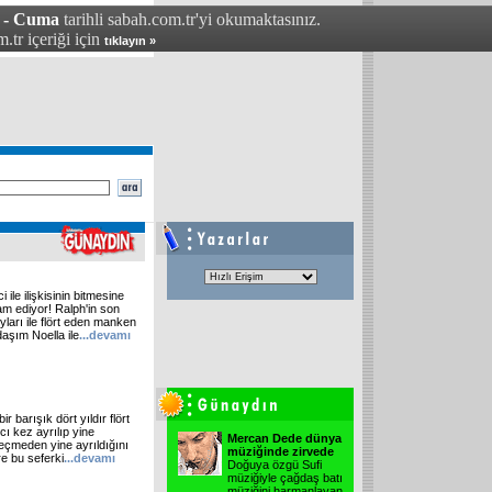
4 - Cuma
tarihli sabah.com.tr'yi okumaktasınız.
.tr içeriği için
tıklayın »
 ile ilişkisinin bitmesine
m ediyor! Ralph'in son
ları ile flört eden manken
adaşım Noella ile
...devamı
r barışık dört yıldır flört
cı kez ayrılıp yine
Mercan Dede dünya
geçmeden yine ayrıldığını
müziğinde zirvede
e bu seferki
...devamı
Doğuya özgü Sufi
müziğiyle çağdaş batı
müziğini harmanlayan