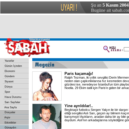
Şu an
5 Kasım 200
Bugüne ait sabah.com
Yazarlar
Günün İçinden
Ekonomi
Paris kaçamağı!
Gündem
Ralph Tezman, iki yıllık sevgilisi Derin Mermerci
neden olan çapkınlıklarına hız kesmeden deva
Siyaset
gözdesi ise, neredeyse İstanbul'un tüm playboy
Dünya
Noella. 29 Ekim tatili için Paris'e giden bir ark
Spor
Hava Durumu
Sarı Sayfalar
Yine ayrıldılar!..
Ana Sayfa
Beşiktaşlı futbolcu Sergen Yalçın ile bir dargın bi
Dosyalar
ettiği sevgilisi Aslı Sarı, geçen ay bilmem kaçın
barışmıştı! Aşıkların, aradan daha bir ay bile 
Arşiv
duydum. Aslı'nın arkadaşlarına söylediğine gör
Etkinlikler
Günaydın