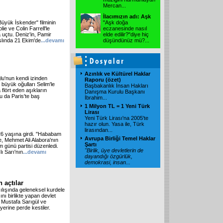
Mercan
...
İlacımızın adı: Aşk
üyük İskender" filminin
"Aşk doğa
ie ve Colin Farrell'le
eczanesinde nasıl
 uçtu. Deniz'in, Pamir
elde edilir?"diye hiç
aslında 21 Ekim'de
...devamı
düşündünüz mü?
...
Azınlık ve Kültürel Haklar
lu'nun kendi izinden
Raporu (özet)
n büyük oğulları Selim'le
Başbakanlık İnsan Hakları
 flört eden aşıkların
Danışma Kurulu Başkanı
u da Paris'te baş
İbrahim
...
1 Milyon TL = 1 Yeni Türk
Lirası
Yeni Türk Lirası'na 2005'te
hazır olun. Yasa ile, Türk
lirasından
...
 26 yaşına girdi. "Hababam
Avrupa Birliği Temel Haklar
'e, Mehmet Ali Alabora'nın
Şartı
m günü partisi düzenledi.
"Birlik, üye devletlerin de
ı Sarı'nın
...devamı
dayandığı özgürlük,
demokrasi, insan
...
 açtılar
lışında geleneksel kurdele
nı birlikte yapan devlet
 Mustafa Sarıgül ve
erine perde kestiler.