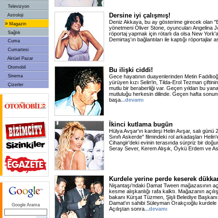
Televizyon
Dersine iyi çalışmış!
Astroloji
Deniz Akkaya, bu ay gösterime girecek olan "B
»
Magazin
yönetmeni Oliver Stone, oyuncuları Angelina Jol
Sağlık
röportaj yapmak için rötarlı da olsa New York'a
Demirtaş'ın bağlantıları ile kaptığı röportajlar 
Cuma
Cumartesi
Aktüel Pazar
Otomobil
Bu ilişki ciddi!
Sinema
Gece hayatının duayenlerinden Metin Fadıllıoğ
yürüyen kızı Selin'in, Tilda-Erol Tezman çiftini
Çizerler
mutlu bir beraberliği var. Geçen yıldan bu yana
mutluluğu herkesin dilinde. Geçen hafta sonun
başa
...devamı
İkinci kutlama bugün
Hülya Avşar'ın kardeşi Helin Avşar, salı günü
Sınıfı Askerde" filmindeki rol arkadaşları Helin
Cihangir'deki evinin terasında sürpriz bir doğu
Seray Sever, Kerem Alışık, Öykü Erdem ve Asl
Kurdele yerine perde keserek dükkan
Nişantaşı'ndaki Damat Tween mağazasının açı
kesme alışkanlığı rafa kalktı. Mağazanın açılışı
bakanı Kürşat Tüzmen, Şişli Belediye Başkanı
Damat'ın sahibi Süleyman Orakçıoğlu kurdele y
Google Arama
Açılıştan sonra
...devamı