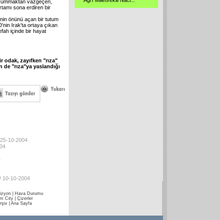
Ağrı Milletvekili Naci
...
öz yummaktan vazgeçen,
tamı sona erdiren bir
inin önünü açan bir tutum
D'nin Irak'ta ortaya çıkan
fah içinde bir hayat
r odak, zayıfken "rıza"
n de "rıza"ya yaslandığı
 25-10-2004
004
4
/ 10-10-2004
izyon
|
Hava Durumu
im City
|
Çizerler
rşiv
|
Ana Sayfa