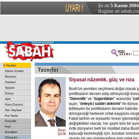
Şu an
5 Kasım 200
Bugüne ait sabah.com
»
Yazarlar
Günün İçinden
Ekonomi
Siyasal nâzımlık, güç ve rıza
Gündem
Siyaset
Bush'un yeniden seçilmesi doğal olarak ş
politikaların devam edip etmeyeceği konus
Dünya
"
Güvenlik
" ve "
özgürlükler
" arasında "
çel
Spor
açan, "
önleyici saldırı doktrini
" ile dünya 
Hava Durumu
tetikleyen bu politikaların devamı halinde
Sarı Sayfalar
dönüşeceği herkesin ortak kaygısını oluşt
Ana Sayfa
Fakat tarihin ve siyasetin lineer işlemediğ
Dosyalar
değişiklikler olacak, her şeyin bire bir ay
Arşiv
Artık dünyanın belli bir müddet daha Bush
Etkinlikler
kalacağı kesinleştiği için, bundan sonras
Günaydın
olumlu bir yer olabileceğine dair ortak bir b