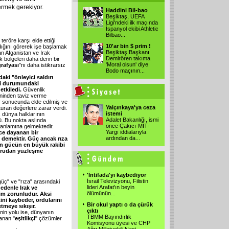
ermek gerekiyor.
Haddini Bil-bao
Beşiktaş, UEFA
Ligi'ndeki ilk maçında
İspanyol ekibi Athletic
Bilbao
...
e teröre karşı elde ettiği
10'ar bin $ prim !
dığını görerek işe başlamak
Beşiktaş Başkanı
kan Afganistan ve Irak
Demirören takıma
ik bölgeleri daha derin bir
'Moral olsun' diye
rafyası
"nı daha istikrarsız
Bodo maçının
...
ki "önleyici saldırı
efi durumundaki
etkiledi.
Güvenlik
eninden taviz verme
r sonucunda elde edilmiş ve
Yalçınkaya'ya ceza
turan değerlere zarar verdi.
istemi
 dünya halklarının
Adalet Bakanlığı, ismi
. Bu nokta aslında
önce Çakıcı-MİT-
i anlamına gelmektedir.
Yargı iddialarıyla
ce dayanan bir
ardından da
...
demektir. Güç ancak rıza
sun gücün en büyük rakibi
oğrudan yüzleşme
'İntifada'yı kaybediyor
İsrail Televizyonu, Filistin
üç" ve "rıza" arasındaki
lideri Arafat'ın beyin
edenle Irak ve
ölümünün
...
im zorunludur. Aksi
ini kaybeder, ordularını
Bir okul yaptı o da çürük
tmeye sıkışır.
çıktı
in yolu ise, dünyanın
TBMM Bayındırlık
anan "
eşitlikçi
" çözümler
Komisyonu üyesi ve CHP