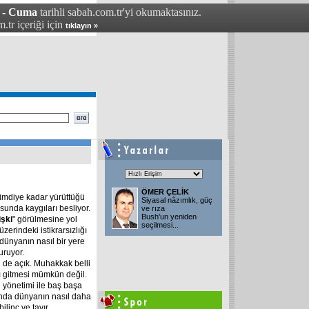
4 - Cuma
tarihli sabah.com.tr'yi okumaktasınız.
.tr içeriği için
tıklayın »
ÖMER ÇELİK
imdiye kadar yürüttüğü
Siyasal nâzımlık, güç
unda kaygıları besliyor.
ve rıza
Bush'un yeniden
işki
" görülmesine yol
seçilmesi
...
üzerindeki istikrarsızlığı
 dünyanın nasıl bir yere
uruyor.
i de açık. Muhakkak belli
nı gitmesi mümkün değil.
 yönetimi ile baş başa
ında dünyanın nasıl daha
ilinç ve tavır