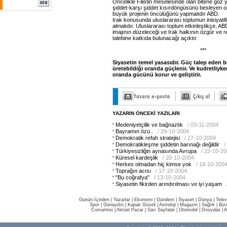
Öncelikle Filistin meselesinde olan bitene g
şiddet-karşı şiddet kısırdöngüsünü besleyen or
büyük projenin öncülüğünü yapmalıdır ABD.
Irak konusunda uluslararası toplumun inisiyatif
almalıdır. Uluslararası toplum etkinleştikçe, AB
imajının düzeleceği ve Irak halkının özgür ve re
talebine katkıda bulunacağı açıktır.
***
Siyasetin temel yasasıdır. Güç talep eden bi
üretebildiği oranda güçlenir. Ve kudretliyke
oranda gücünü korur ve geliştirir.
YAZARIN ÖNCEKİ YAZILARI
Medeniyetçilik ve bağnazlık
/ 03-11-2004
Bayramın özü..
/ 29-10-2004
Demokratik refah stratejisi
/ 27-10-2004
Demokratikleşme şiddetin barınağı değildir
/
Türkiyesizliğin aynasında Avrupa
/ 22-10-2
Küresel kardeşlik
/ 20-10-2004
Herkes olmadan hiç kimse yok
/ 18-10-200
Toprağın acısı
/ 17-10-2004
"Bu coğrafya"
/ 13-10-2004
Siyasetin fikirden arındırılması ve iyi yaşam
Günün İçinden
|
Yazarlar
|
Ekonomi
|
Gündem
|
Siyaset
|
Dünya |
Telev
Spor
|
Günaydın
|
Kapak Güzeli
|
Astroloji
|
Magazin
|
Sağlık
|
Biz
Cumartesi
|
Aktüel Pazar
|
Sarı Sayfalar
|
Otomobil
|
Dosyalar
|
A