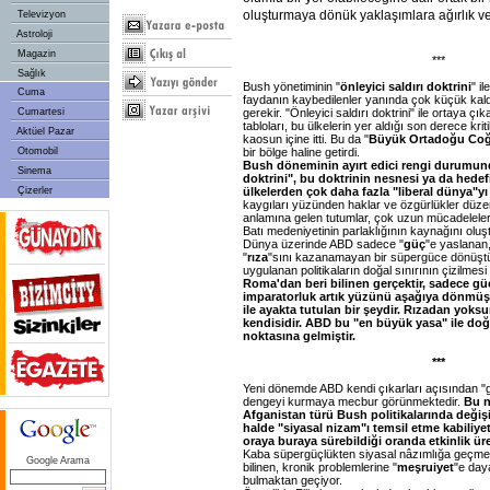
oluşturmaya dönük yaklaşımlara ağırlık v
Televizyon
Astroloji
Magazin
***
Sağlık
Bush yönetiminin "
önleyici saldırı doktrini
" il
Cuma
faydanın kaybedilenler yanında çok küçük kal
gerekir. "Önleyici saldırı doktrini" ile ortaya çı
Cumartesi
tabloları, bu ülkelerin yer aldığı son derece krit
Aktüel Pazar
kaosun içine itti. Bu da "
Büyük Ortadoğu Coğ
bir bölge haline getirdi.
Otomobil
Bush döneminin ayırt edici rengi durumunda
Sinema
doktrini", bu doktrinin nesnesi ya da hed
ülkelerden çok daha fazla "liberal dünya"yı 
Çizerler
kaygıları yüzünden haklar ve özgürlükler düz
anlamına gelen tutumlar, çok uzun mücadelele
Batı medeniyetinin parlaklığının kaynağını oluş
Dünya üzerinde ABD sadece "
güç
"e yaslanan,
"
rıza
"sını kazanamayan bir süpergüce dönüştü
uygulanan politikaların doğal sınırının çizilmes
Roma'dan beri bilinen gerçektir, sadece gü
imparatorluk artık yüzünü aşağıya dönmüş 
ile ayakta tutulan bir şeydir. Rızadan yok
kendisidir. ABD bu "en büyük yasa" ile d
noktasına gelmiştir.
***
Yeni dönemde ABD kendi çıkarları açısından "g
dengeyi kurmaya mecbur görünmektedir.
Bu n
Afganistan türü Bush politikalarında değiş
halde "siyasal nizam"ı temsil etme kabiliyet
oraya buraya sürebildiği oranda etkinlik üre
Kaba süpergüçlükten siyasal nâzımlığa geçmen
Google Arama
bilinen, kronik problemlerine "
meşruiyet
"e day
bulmaktan geçiyor.