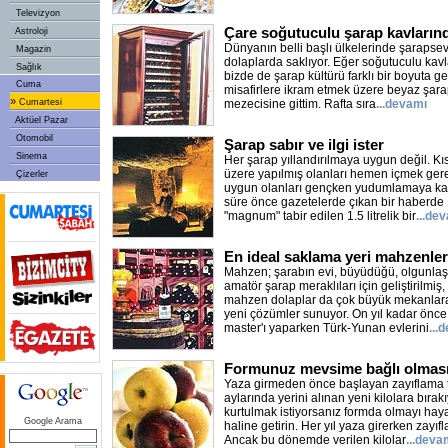
Televizyon
Çare soğutuculu şarap kavların
Astroloji
Dünyanın belli başlı ülkelerinde şarapsev
Magazin
dolaplarda saklıyor. Eğer soğutuculu kavla
Sağlık
bizde de şarap kültürü farklı bir boyuta 
Cuma
misafirlere ikram etmek üzere beyaz şar
»
Cumartesi
mezecisine gittim. Rafta sıra
...devamı
Aktüel Pazar
Otomobil
Şarap sabır ve ilgi ister
Sinema
Her şarap yıllandırılmaya uygun değil. Kı
üzere yapılmış olanları hemen içmek gere
Çizerler
uygun olanları gençken yudumlamaya kal
süre önce gazetelerde çıkan bir haberde 
"magnum" tabir edilen 1.5 litrelik bir
...de
En ideal saklama yeri mahzenler
Mahzen; şarabın evi, büyüdüğü, olgunlaşt
amatör şarap meraklıları için geliştirilmiş,
mahzen dolaplar da çok büyük mekanlara
yeni çözümler sunuyor. On yıl kadar önce 
master'ı yaparken Türk-Yunan evlerini
...
Formunuz mevsime bağlı olmas
Yaza girmeden önce başlayan zayıflama t
aylarında yerini alınan yeni kilolara bıra
kurtulmak istiyorsanız formda olmayı hayat
Google Arama
haline getirin. Her yıl yaza girerken zayıfl
Ancak bu dönemde verilen kilolar
...deva