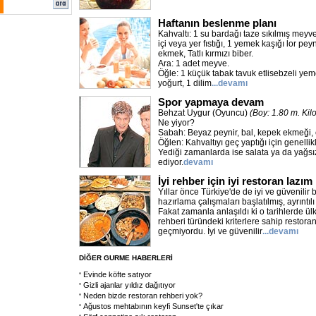
Haftanın beslenme planı
Kahvaltı: 1 su bardağı taze sıkılmış meyv
içi veya yer fıstığı, 1 yemek kaşığı lor peyn
ekmek, Tatlı kırmızı biber.
Ara: 1 adet meyve.
Öğle: 1 küçük tabak tavuk etlisebzeli yem
yoğurt, 1 dilim
...devamı
Spor yapmaya devam
Behzat Uygur (Oyuncu)
(Boy: 1.80 m. Kil
Ne yiyor?
Sabah: Beyaz peynir, bal, kepek ekmeği, 
Öğlen: Kahvaltıyı geç yaptığı için genelli
Yediği zamanlarda ise salata ya da yağsız 
ediyor.
devamı
İyi rehber için iyi restoran lazım
Yıllar önce Türkiye'de de iyi ve güvenilir 
hazırlama çalışmaları başlatılmış, ayrıntılı
Fakat zamanla anlaşıldı ki o tarihlerde 
rehberi türündeki kriterlere sahip restoran
geçmiyordu. İyi ve güvenilir
...devamı
DİĞER GURME HABERLERİ
Evinde köfte satıyor
Gizli ajanlar yıldız dağıtıyor
Neden bizde restoran rehberi yok?
Ağustos mehtabının keyfi Sunset'te çıkar