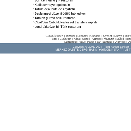
Sörf cennetine şık restoran
Kedi sevmeyen gelmesin
Tatilde açık büfe de zayıflatır
Beslenmesi düzenli ödülü hak ediyor
Tam bir gurme balık restoranı
Cibali'den Çubuklu'ya lezzet transferi yapıldı
Londra'da özel bir Türk restoranı
Günün İçinden
|
Yazarlar
|
Ekonomi
|
Gündem
|
Siyaset
|
Dünya |
Telev
Spor
|
Günaydın
|
Kapak Güzeli
|
Astroloji
|
Magazin
|
Sağlık
|
Biz
Cumartesi
|
Aktüel Pazar
|
Sarı Sayfalar
|
Otomobil
|
Do
Copyright © 2003, 2004 - Tüm hakları saklıdır.
MERKEZ GAZETE DERGİ BASIM YAYINCILIK SANAYİ VE T