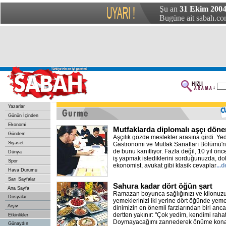
Şu an
31 Ekim 2004
Bugüne ait sabah.com
Yazarlar
Günün İçinden
Ekonomi
Mutfaklarda diplomalı aşçı dön
Gündem
Aşçılık gözde meslekler arasına girdi. Yed
Siyaset
Gastronomi ve Mutfak Sanatları Bölümü'ne
de bunu kanıtlıyor. Fazla değil, 10 yıl ön
Dünya
iş yapmak istediklerini sorduğunuzda, do
Spor
ekonomist, avukat gibi klasik cevaplar
...
Hava Durumu
Sarı Sayfalar
Sahura kadar dört öğün şart
Ana Sayfa
Ramazan boyunca sağlığınızı ve kilonuzu
Dosyalar
yemeklerinizi iki yerine dört öğünde yeme
Arşiv
dinimizin en önemli farzlarından biri anca
dertten yakınır: "Çok yedim, kendimi raha
Etkinlikler
Doymayacağımı zannederek önüme konan
Günaydın