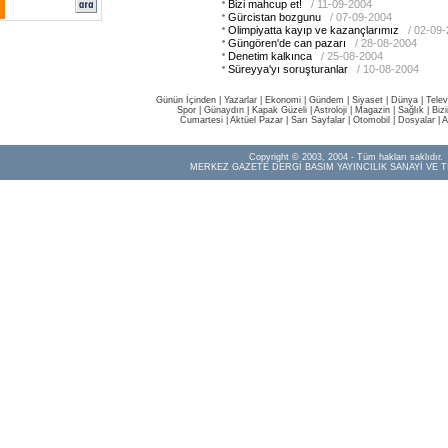
Bizi mahcup et!
/ 11-09-2004
Gürcistan bozgunu
/ 07-09-2004
Olimpiyatta kayıp ve kazançlarımız
/ 02-09
Güngören'de can pazarı
/ 28-08-2004
Denetim kalkınca
/ 25-08-2004
Süreyya'yı soruşturanlar
/ 10-08-2004
Günün İçinden
|
Yazarlar
|
Ekonomi
|
Gündem
|
Siyaset
|
Dünya |
Telev
Spor
|
Günaydın
|
Kapak Güzeli
|
Astroloji
|
Magazin
|
Sağlık
|
Biz
Cumartesi
|
Aktüel Pazar
|
Sarı Sayfalar
|
Otomobil
|
Dosyalar
|
A
Copyright © 2003, 2004 - Tüm hakları saklıdır.
MERKEZ GAZETE DERGİ BASIM YAYINCILIK SANAYİ VE T