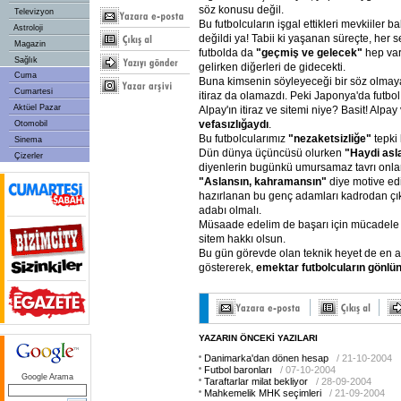
söz konusu değil.
Televizyon
Bu futbolcuların işgal ettikleri mevkiiler b
Astroloji
değildi ya! Tabii ki yaşanan süreçte, her 
Magazin
futbolda da
"geçmiş ve gelecek"
hep var
Sağlık
gelirken diğerleri de gidecekti.
Cuma
Buna kimsenin söyleyeceği bir söz olmaya
Cumartesi
itiraz da olamazdı. Peki Japonya'da futbo
Aktüel Pazar
Alpay'ın itiraz ve sitemi niye? Basit! Alpay 
vefasızlığaydı
.
Otomobil
Bu futbolcularımız
"nezaketsizliğe"
tepki 
Sinema
Dün dünya üçüncüsü olurken
"Haydi asl
Çizerler
diyenlerin bugünkü umursamaz tavrı onları
"Aslansın, kahramansın"
diye motive e
hazırlanan bu genç adamları kadrodan çı
adabı olmalı.
Müsaade edelim de başarı için mücadele 
sitem hakkı olsun.
Bu gün görevde olan teknik heyet de en a
göstererek,
emektar futbolcuların gönlün
YAZARIN ÖNCEKİ YAZILARI
Danimarka'dan dönen hesap
/ 21-10-2004
Futbol baronları
/ 07-10-2004
Google Arama
Taraftarlar milat bekliyor
/ 28-09-2004
Mahkemelik MHK seçimleri
/ 21-09-2004