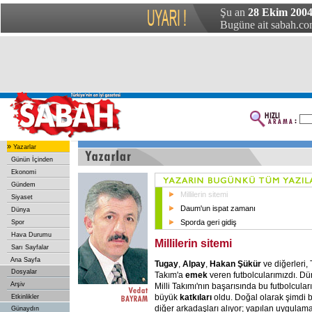
Şu an
28 Ekim 2004
Bugüne ait sabah.com
»
Yazarlar
Günün İçinden
Ekonomi
Gündem
Millilerin sitemi
Siyaset
Daum'un ispat zamanı
Dünya
Sporda geri gidiş
Spor
Hava Durumu
Millilerin sitemi
Sarı Sayfalar
Ana Sayfa
Tugay
,
Alpay
,
Hakan Şükür
ve diğerleri,
Dosyalar
Takım'a
emek
veren futbolcularımızdı. D
Arşiv
Milli Takımı'nın başarısında bu futbolcula
büyük
katkıları
oldu. Doğal olarak şimdi b
Etkinlikler
diğer arkadaşları alıyor; yapılan uygulam
Günaydın