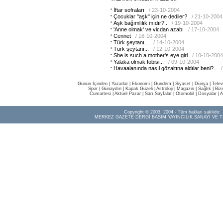
İftar sofraları
/ 23-10-2004
Çocuklar "aşk" için ne dediler?
/ 21-10-2004
Aşk bağımlılık mıdır?..
/ 19-10-2004
'Anne olmak' ve vicdan azabı
/ 17-10-2004
Cennet
/ 16-10-2004
Türk şeytanı...
/ 14-10-2004
Türk şeytanı...
/ 12-10-2004
She is such a mother's eye girl
/ 10-10-2004
Yalaka olmak fobisi...
/ 09-10-2004
Havaalanında nasıl gözaltına aldılar beni?..
Günün İçinden
|
Yazarlar
|
Ekonomi
|
Gündem
|
Siyaset
|
Dünya |
Telev
Spor
|
Günaydın
|
Kapak Güzeli
|
Astroloji
|
Magazin
|
Sağlık
|
Biz
Cumartesi
|
Aktüel Pazar
|
Sarı Sayfalar
|
Otomobil
|
Dosyalar
|
A
Copyright © 2003, 2004 - Tüm hakları saklıdır.
MERKEZ GAZETE DERGİ BASIM YAYINCILIK SANAYİ VE T