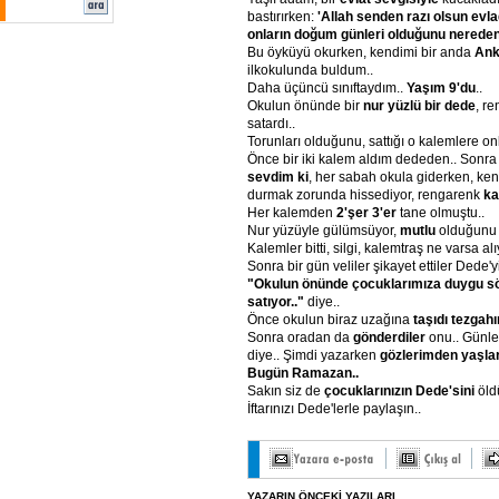
bastırırken:
'Allah senden razı olsun evla
onların doğum günleri olduğunu nereden 
Bu öyküyü okurken, kendimi bir anda
Ank
ilkokulunda buldum..
Daha üçüncü sınıftaydım..
Yaşım 9'du
..
Okulun önünde bir
nur yüzlü bir dede
, r
satardı..
Torunları olduğunu, sattığı o kalemlere onl
Önce bir iki kalem aldım dededen.. Sonr
sevdim ki
, her sabah okula giderken, k
durmak zorunda hissediyor, rengarenk
ka
Her kalemden
2'şer 3'er
tane olmuştu..
Nur yüzüyle gülümsüyor,
mutlu
olduğunu 
Kalemler bitti, silgi, kalemtraş ne varsa al
Sonra bir gün veliler şikayet ettiler Dede'yi
"Okulun önünde çocuklarımıza duygu s
satıyor.."
diye..
Önce okulun biraz uzağına
taşıdı tezgahı
Sonra oradan da
gönderdiler
onu.. Günle
diye.. Şimdi yazarken
gözlerimden yaşlar
Bugün Ramazan..
Sakın siz de
çocuklarınızın Dede'sini
öld
İftarınızı Dede'lerle paylaşın..
YAZARIN ÖNCEKİ YAZILARI