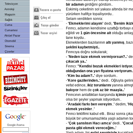
bir adamın
girdiğini gördüm..
Televizyon
Eskimiş ceketinin sol yakası altında bir m
Astroloji
yürürken hafifçe topallıyordu..
Magazin
Selam verdikten sonra:
Sağlık
-
'Ekmeklerimi alayım'
dedi,
'Benim ikizl
Cuma
Fırıncı, adamın kendisine uzattığı torbayı 
Cumartesi
eğildi ve
1 gün öncesine ait
olduğu anlaş
Aktüel Pazar
tane koydu..
Otomobil
Ekmeklerden bazılarının
altı yanmış
, baz
Sinema
şeklini kaybetmişti..
Fırıncıya doğru sokularak;
Çizerler
- 'Neden taze ekmek vermiyorsun?..'
de
çıkacak ya..'
Fırıncı:
"Kendisi bozuk ekmekleri istiyor.
olduğundan ona yarı fiyatına veriyorum..
-
'Kim bu adam?..'
diye sordum..
-
'Kore gazilerinden..'
dedi.. Oğluyla gelin
vefat edince,
ikiz torunlarını
yanına almıştı
bakıyor
hem de
çok az bir maaşla..'
Fırıncının anlattıkları karşsında
içimin yan
olsa bir şeyler yapmak istiyordum..
-
'Aradaki farkı ben vereyim
..
'
dedim,
'Hi
ekmek yesinler
..
'
Fırıncı teklifimi kabul etti.. Biraz sonra çık
büyük bir umursamazlıkla yaşlı adamın to
-
'Çok şanslısın Hacı amca'
dedi..
'Çocuk
Google Arama
pasta gibi ekmek vereceğim..'
Yaşlı adam, bir
evlat sevgisiyle
kucakladı