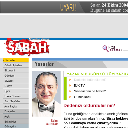
Şu an
24 Ekim 2004
Bugüne ait sabah.com
»
Yazarlar
Günün İçinden
Ekonomi
Gündem
Dedenizi öldürdüler mi?
Siyaset
BJK TV
Dünya
Sizin kızdan ne haber?
Spor
Hava Durumu
Günün sözü
Sarı Sayfalar
Dedenizi öldürdüler mi?
Ana Sayfa
Dosyalar
Fırına geldiğimde ortalıkta ekmek görünm
Arşiv
Eski bir dostum olan fırıncı:
'Biraz bekle
Etkinlikler
"2-3 dakikaya kadar çıkartıyorum.."
Günaydın
Kenardaki tabureye oturup beklemeye koy