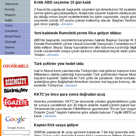
Kritik ABD seçimine 10 gün kaldı
Televizyon
2 Kasım'da yapılacak başkanlık seçimleri için Amerika'nın 50 eyaleti
Astroloji
verme işlemi gerçekleştiriliyor. Aralarında seçimin kaderini etkileyecek 
Magazin
da olduğu erken seçim eyaletlerindeki bu işlem sayesinde, seçim günü
seçmenin yüzde 15'i oyunu çoktan kullanmış olacak. Başkan Yardımc
Sağlık
gün önce yaptığı
...devamı
Cuma
Cumartesi
Yeni kabinede Rumsfeld yerine Rice geliyor iddiası
Aktüel Pazar
ABD'de başkanlık seçimlerini kazanması halinde Başkan George W.
Otomobil
Donald Rumsfeld'in yerine Ulusal Güvenlik Danışmanı Condoleezza R
iddia ediliyor. Beyaz Saray kaynaklarının ülke basınına sızdırdığı bilgi
Sinema
Garib cezaevinde ortaya çıkan işkence skandalıyla büyük tepki çeken
Çizerler
"imajını
...devamı
Türk şoförler yine hedef oldu
Irak'ın Musul kenti yakınlarında Türkiye'den mal götüren kamyon ko
Militanların silahla saldırdığı konvoydaki Türk şoförlerden Hasan Must
hayatını kaybetti. Saldırıda iki Türk şoför de yaralandı. Yaralı kurtulan
anlattığına göre Bağdat'taki Amerikan üssüne mal taşıyan konvoy, ül
kentinde Türkiye'ye
...devamı
KKTC'ye önce para sonra doğrudan uçuş
Amerika yönetiminin, KKTC'nin ekonomik yönden güçlendirilmesi çab
bir sonuca varabilmek için 30 milyon dolarlık maddi yardım paketi hazırl
Yunanistan'da yayımlanan Fileleftheros gazetesinin "Ercan İçin Uygun
Dolarlık Çeyiz" başlıklı haberine göre adada bulunan 7 kişilik ABD'li
karar
...devamı
Kaptan Kirk uzaya gidiyor
Google Arama
2008'de yapılacak ilk uzay gezisine katılacak 7 bin kişi arasında ünlü
Yolcu "Uzay yolu" dizisinde Kaptan Kirk'i canlandıran William Shatnar 