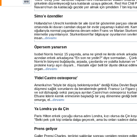
şirketinin düzenleyeceği tura katılarak uzaya gidecek. Red Hot Chili P
Navarro'nun da katılacağı gezide yer almak için şimdiden 7 bin kişi ka
Sims'e özendiler
Hollanda'nın Utrecht kentinde bir aile özel bir gösterinin parçası ola
ortasında iki duvarı camdan oluşan bir evde yaşamayı kabul etti. Kam
oğullarıyla normal yaşamlarına devam eden Frans ve Marian Sturkenbo
internette yayımlanıyor. Sturkenboom'lar bilgisayar oyunlarının sevilen
insan
...devamı
Öpersem yanarsın
Isobel Norris henüz 15 yaşında, ama ne şimdi ne ilerde erkek arkad
azından erkek arkadaşına "En son ne yedin?" diye sormadan... Çünkü
Norris'in bünyesi buğdayda, arpada, çavdarda ve yulafta bulunan ve "g
proteine karşı aşırı duyarlı... Hastalık eğer belli bir diyete dikkat edilm
organ
...devamı
'Fidel Castro osteoporoz'
Amerika'nın "böyle bir düşüş beklemiyorduk" dediği Küba Devlet Başk
düşmesi sağlık sorunlarını da beraberinde getirdi. Fransız Le Figaro 
ve sol dizkapağı sekiz parçaya ayrılan Castro'nun osteoporoz kurbanı o
Efsane liderin kemik erimesinin başladığı bir yaş dönemine girdiği belirt
omurga, el
...devamı
Ya Londra ya da Çin
Paris Hilton erkek çocuğu olursa adını Londra, kızı olursa da Çin koya
"Belki pek çok kişi onlarla dalga geçecek, ama bu onları sadece daha
Prens geliyor
Galler Prensi Charles, terörist saldırılar sonrası yeniden restore edilen