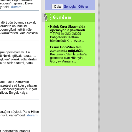
eppers'ın gitaristi Dave
Sonuçları Göster
yıt oldu.
devamı
rak dört gün boyunca sokak
eraların önünde iki
Haluk Kırcı Ukrayna'da
om çiftinin görüntüleri
operasyonla yakalandı
 karakterleri Sims ailesinin
7 TİP'linin öldürüldüğü
Bahçelievler Katliamı
hükümlüsü Kırcı Azak
...
Ersun Hoca'dan tam
zamanında müdahâle
aşını öpemeyecek. En
Kastamonu'dan İstanbul'a
 Norris çölyak hastası...
gelmekte olan Hüseyin
lüten" olarak adlandırılan
Gürçay, Amasra
...
ezse sinir sistemi, hatta
anı Fidel Castro'nun
gazetesi sağ kolu çatlayan
labileceğini ileri sürüyor.
iliyor. En çok kalça,
cağını söyledi. Paris Hilton
 güçlü yapar" dedi.
devamı
 İngiltere'nin İstanbul