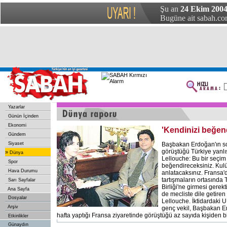
Şu an
24 Ekim 2004
Bugüne ait sabah.com
Yazarlar
Günün İçinden
Ekonomi
'Kendinizi beğend
Gündem
Siyaset
Başbakan Erdoğan'ın so
görüştüğü Türkiye yanlıs
»
Dünya
Lellouche: Bu bir seçi
Spor
beğendireceksiniz. Kulü
Hava Durumu
anlatacaksınız. Fransa'
tartışmaların ortasında 
Sarı Sayfalar
Birliği'ne girmesi gerek
Ana Sayfa
de mecliste dile getiren 
Dosyalar
Lellouche. İktidardaki U
Arşiv
genç vekil, Başbakan E
hafta yaptığı Fransa ziyaretinde görüştüğü az sayıda kişiden bi
Etkinlikler
Günaydın