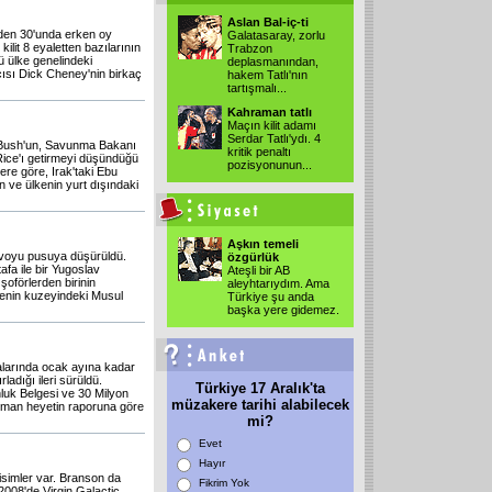
Aslan Bal-iç-ti
nden 30'unda erken oy
Galatasaray, zorlu
kilit 8 eyaletten bazılarının
Trabzon
 ülke genelindeki
deplasmanından,
ısı Dick Cheney'nin birkaç
hakem Tatlı'nın
tartışmalı
...
Kahraman tatlı
Maçın kilit adamı
Serdar Tatlı'ydı. 4
 Bush'un, Savunma Bakanı
kritik penaltı
ice'ı getirmeyi düşündüğü
pozisyonunun
...
lere göre, Irak'taki Ebu
 ve ülkenin yurt dışındaki
Aşkın temeli
nvoyu pusuya düşürüldü.
özgürlük
afa ile bir Yugoslav
Ateşli bir AB
 şoförlerden birinin
aleyhtarıydım. Ama
kenin kuzeyindeki Musul
Türkiye şu anda
başka yere gidemez.
alarında ocak ayına kadar
adığı ileri sürüldü.
Türkiye 17 Aralık'ta
luk Belgesi ve 30 Milyon
müzakere tarihi alabilecek
 uzman heyetin raporuna göre
mi?
Evet
Hayır
 isimler var. Branson da
Fikrim Yok
2008'de Virgin Galactic