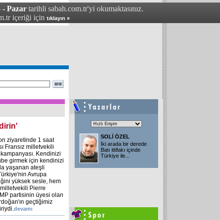
 - Pazar
tarihli sabah.com.tr'yi okumaktasınız.
.tr içeriği için
tıklayın »
irin'
SOLİ ÖZEL
n ziyaretinde 1 saat
İki arada bir derede
ı Fransız milletvekili
Batı ittifakı içinde
m kampanyası. Kendinizi
Türkiye ile
...
be girmek için kendinizi
da yaşanan ateşli
Türkiye'nin Avrupa
tiğini yüksek sesle, hem
milletvekili Pierre
MP partisinin üyesi olan
rdoğan'ın geçtiğimiz
riydi.
devamı