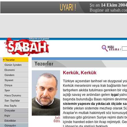
Şu an
14 Ekim 2004
Bugüne ait sabah.com
»
Yazarlar
Günün İçinden
Ekonomi
Kerkük, Kerkük
Gündem
Siyaset
Türkiye açısından tarihsel ve duygusal y
Kerkük meselesini veya Irak bağlantılı he
Dünya
tartışırken akılda tutulması gereken bir olg
Spor
açtığı savaş ve ardından gelen
işgal
yaln
Hava Durumu
başında bulunduğu Baas rejimini devirme
Sarı Sayfalar
sistemin yapısını da yıkılacak ölçüde sa
Ana Sayfa
birlikte yıkılan sistemde mezhep olarak Sün
Dosyalar
Araplar'ın mutlak hakimiyeti söz konusuy
Arşiv
istisnası gibi görünen Suriye rejimi dahi 
Etkinlikler
içinde hareket eden bir Arap rejimiydi. Ge
Günaydın
Lübnan'ın da statüsü farklıydı.