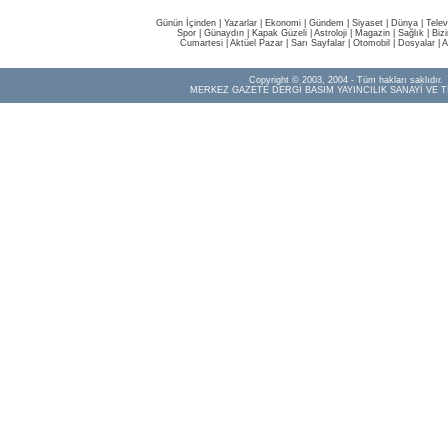
Günün İçinden
|
Yazarlar
|
Ekonomi
|
Gündem
|
Siyaset
|
Dünya |
Telev
Spor
|
Günaydın
|
Kapak Güzeli
|
Astroloji
|
Magazin
|
Sağlık
|
Biz
Cumartesi
|
Aktüel Pazar
|
Sarı Sayfalar
|
Otomobil
|
Dosyalar
|
A
Copyright © 2003, 2004 - Tüm hakları saklıdır.
MERKEZ GAZETE DERGİ BASIM YAYINCILIK SANAYİ VE T