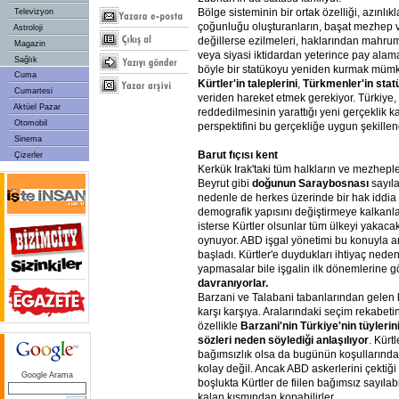
Bölge sisteminin bir ortak özelliği, azınlık
Televizyon
çoğunluğu oluşturanların, başat mezhep v
Astroloji
değillerse ezilmeleri, haklarından mahru
Magazin
veya siyasi iktidardan yeterince pay alamam
Sağlık
böyle bir statükoyu yeniden kurmak mümk
Cuma
Kürtler'in taleplerini
,
Türkmenler'in sta
Cumartesi
veriden hareket etmek gerekiyor. Türkiye, 
Aktüel Pazar
reddedilmesinin yarattığı yeni gerçeklik k
Otomobil
perspektifini bu gerçekliğe uygun şekille
Sinema
Barut fıçısı kent
Çizerler
Kerkük Irak'taki tüm halkların ve mezheple
Beyrut gibi
doğunun Saraybosnası
sayıla
nedenle de herkes üzerinde bir hak iddia 
demografik yapısını değiştirmeye kalkanl
isterse Kürtler olsunlar tüm ülkeyi yakacak 
oynuyor. ABD işgal yönetimi bu konuyla a
başladı. Kürtler'e duydukları ihtiyaç nede
yapmasalar bile işgalin ilk dönemlerine 
davranıyorlar.
Barzani ve Talabani tabanlarından gelen bi
karşı karşıya. Aralarındaki seçim rekabeti
özellikle
Barzani'nin Türkiye'nin tüylerin
sözleri neden söylediği anlaşılıyor
. Kürt
bağımsızlık olsa da bugünün koşullarınd
kolay değil. Ancak ABD askerlerini çektiği
Google Arama
boşlukta Kürtler de fiilen bağımsız sayılabi
kalan kısmından kopabilirler.