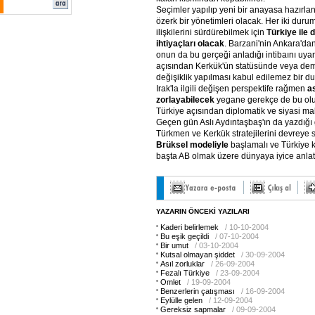
Seçimler yapılıp yeni bir anayasa hazırlan
özerk bir yönetimleri olacak. Her iki duru
ilişkilerini sürdürebilmek için
Türkiye ile 
ihtiyaçları olacak
. Barzani'nin Ankara'dan
onun da bu gerçeği anladığı intibaını uya
açısından Kerkük'ün statüsünde veya dem
değişiklik yapılması kabul edilemez bir 
Irak'la ilgili değişen perspektife rağmen
a
zorlayabilecek
yegane gerekçe de bu olu
Türkiye açısından diplomatik ve siyasi maliy
Geçen gün Aslı Aydıntaşbaş'ın da yazdığı 
Türkmen ve Kerkük stratejilerini devreye
Brüksel modeliyle
başlamalı ve Türkiye k
başta AB olmak üzere dünyaya iyice anlat
YAZARIN ÖNCEKİ YAZILARI
Kaderi belirlemek
/ 10-10-2004
Bu eşik geçildi
/ 07-10-2004
Bir umut
/ 03-10-2004
Kutsal olmayan şiddet
/ 30-09-2004
Asıl zorluklar
/ 26-09-2004
Fezalı Türkiye
/ 23-09-2004
Omlet
/ 19-09-2004
Benzerlerin çatışması
/ 16-09-2004
Eylülle gelen
/ 12-09-2004
Gereksiz sapmalar
/ 09-09-2004