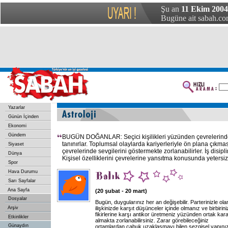
Şu an
11 Ekim 2004 
Bugüne ait sabah.com
Yazarlar
Günün İçinden
Ekonomi
Gündem
BUGÜN DOĞANLAR: Seçici kişilikleri yüzünden çevrelerinde
tanınırlar. Toplumsal olaylarda kariyerleriyle ön plana çıkması
Siyaset
çevrelerinde sevgilerini göstermekte zorlanabilirler. İş disip
Dünya
Kişisel özelliklerini çevrelerine yansıtma konusunda yetersiz 
Spor
Hava Durumu
Sarı Sayfalar
Ana Sayfa
(20 şubat - 20 mart)
Dosyalar
Bugün, duygularınız her an değişebilir. Parterinizle ola
Arşiv
ilişkinizde karşıt düşünceler içinde olmanız ve birbirini
fikirlerine karşı antikor üretmeniz yüzünden ortak kar
Etkinlikler
almakta zorlanabilirsiniz. Zarar görebileceğiniz
Günaydın
ortamlardan çabuk uzaklaşmayı bilen sezgisel yapınız