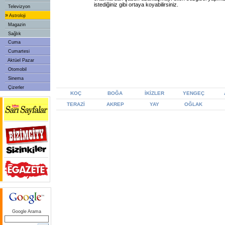
istediğiniz gibi ortaya koyabilirsiniz.
Televizyon
»
Astroloji
Magazin
Sağlık
Cuma
Cumartesi
Aktüel Pazar
Otomobil
Sinema
Çizerler
KOÇ
BOĞA
İKİZLER
YENGEÇ
TERAZİ
AKREP
YAY
OĞLAK
Google Arama