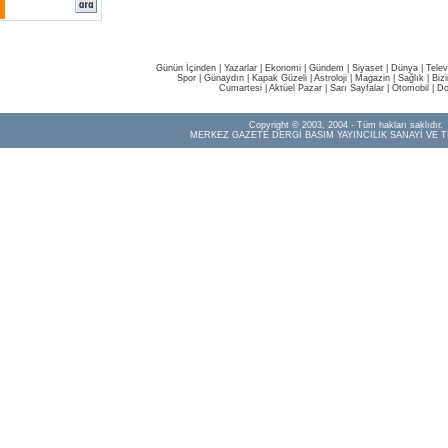
Günün İçinden
|
Yazarlar
|
Ekonomi
|
Gündem
|
Siyaset
|
Dünya |
Telev
Spor
|
Günaydın
|
Kapak Güzeli
|
Astroloji
|
Magazin
|
Sağlık
|
Biz
Cumartesi
|
Aktüel Pazar
|
Sarı Sayfalar
|
Otomobil
|
Do
Copyright © 2003, 2004 - Tüm hakları saklıdır.
MERKEZ GAZETE DERGİ BASIM YAYINCILIK SANAYİ VE T