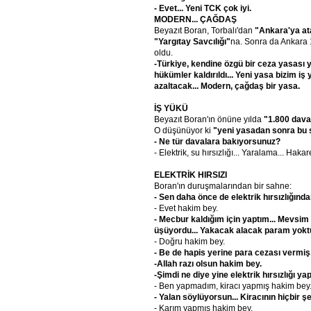
- Evet... Yeni TCK çok iyi.
MODERN... ÇAĞDAŞ
Beyazıt Boran, Torbalı'dan
"Ankara'ya at
"Yargıtay Savcılığı"
na. Sonra da Ankara 
oldu.
-Türkiye, kendine özgü bir ceza yasası 
hükümler kaldırıldı... Yeni yasa bizim i
azaltacak... Modern, çağdaş bir yasa.
İŞ YÜKÜ
Beyazıt Boran'ın önüne yılda
"1.800 dava
O düşünüyor ki
"yeni yasadan sonra bu s
- Ne tür davalara bakıyorsunuz?
- Elektrik, su hırsızlığı... Yaralama... Hakar
ELEKTRİK HIRSIZI
Boran'ın duruşmalarından bir sahne:
- Sen daha önce de elektrik hırsızlığında
- Evet hakim bey.
- Mecbur kaldığım için yaptım... Mevsim
üşüyordu... Yakacak alacak param yoktu
- Doğru hakim bey.
- Be de hapis yerine para cezası vermiş,
-Allah razı olsun hakim bey.
-Şimdi ne diye yine elektrik hırsızlığı ya
- Ben yapmadım, kiracı yapmış hakim bey
- Yalan söylüyorsun... Kiracının hiçbir 
- Karım yapmış hakim bey.