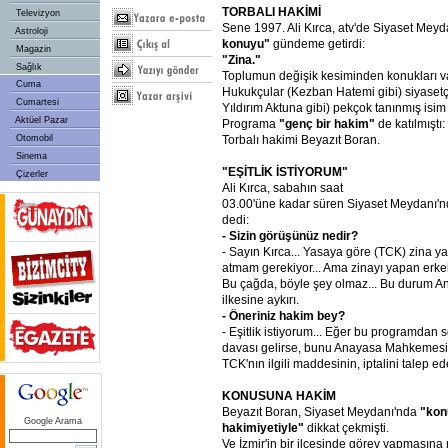
TORBALI HAKİMİ
Televizyon
Sene 1997. Ali Kırca, atv'de Siyaset Mey
Astroloji
konuyu"
gündeme getirdi:
Magazin
"Zina."
Sağlık
Toplumun değişik kesiminden konukları va
Cuma
Hukukçular (Kezban Hatemi gibi) siyaset
Cumartesi
Yıldırım Aktuna gibi) pekçok tanınmış isi
Aktüel Pazar
Programa
"genç bir hakim"
de katılmıştı:
Torbalı hakimi Beyazıt Boran.
Otomobil
Sinema
"EŞİTLİK İSTİYORUM"
Çizerler
Ali Kırca, sabahın saat
03.00'üne kadar süren Siyaset Meydanı'n
dedi:
- Sizin görüşünüz nedir?
- Sayın Kırca... Yasaya göre (TCK) zina 
atmam gerekiyor... Ama zinayı yapan erkek
Bu çağda, böyle şey olmaz... Bu durum An
ilkesine aykırı.
- Öneriniz hakim bey?
- Eşitlik istiyorum... Eğer bu programdan 
davası gelirse, bunu Anayasa Mahkemesi'
TCK'nın ilgili maddesinin, iptalini talep e
KONUSUNA HAKİM
Beyazıt Boran, Siyaset Meydanı'nda
"kon
Google Arama
hakimiyetiyle"
dikkat çekmişti.
Ve İzmir'in bir ilçesinde görev yapmasın