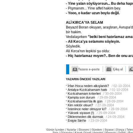
- Yine yalan söylüyorsun... Bu deha hap
- Pişmanım... Yine affet hakim bey.
- Yooo, o kadar uzun boylu değil.
ALİ KIRCA'YA SELAM
Beyazıt Boran okuyan, araştıran, Avrupa'd
bir hakim.
Vedalaşırken
"belki beni hatırlamaz ama
- Ali Kırca'ya selamımı söyleyin.
Söyledik.
Ali Kırca'nın tepkisi şu oldu:
- Hiç hatırlamaz mıyım?.. Ben de onu a
YAZARIN ÖNCEKİ YAZILARI
İrfan Hoca neden alkışlandı?
/ 02-10-2004
Antalya-Kızılcahamam hattı
/ 01-10-2004
Kızılcahamam kriterleri
/ 30-09-2004
Kampta son durum
/ 29-09-2004
Kızılcahamam'da ilk gün
/ 28-09-2004
Kim rektör olsun?
/ 27-09-2004
İstenince neler olmuyor ki?
/ 26-09-2004
Yüksek siyaset (!)
/ 25-09-2004
Diklenmeden dik durmak
/ 24-09-2004
Enişte Siirt'te
/ 23-09-2004
Günün İçinden
|
Yazarlar
|
Ekonomi
|
Gündem
|
Siyaset
|
Dünya |
Telev
Spor
|
Günaydın
|
Kapak Güzeli
|
Astroloji
|
Magazin
|
Sağlık
|
Biz