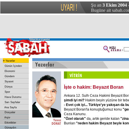
Şu an
3 Ekim 2004 
Bugüne ait sabah.com
»
Yazarlar
Günün İçinden
Ekonomi
Gündem
Siyaset
İşte o hakim: Beyazıt Boran
Dünya
Spor
Ankara 12. Sulh Ceza Hakimi Beyazıt Bor
Hava Durumu
şimdi iyi mi?
Hakim beyin yüzüne bir tebe
Sarı Sayfalar
- Evet çok iyi... Türkiye'ye yakışan da b
Ana Sayfa
Beyazıt Boran'la konuştuğumuz konu
"ge
Dosyalar
Ceza Kanunu.
Arşiv
"Özel olarak"
da, artık geride kalan
"zina 
Bunları
"neden hakim Beyazıt beyle ko
Etkinlikler
Günaydın