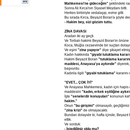
Mahkemesi'ne gideceğim"
şeklindeki rad
Sonra Ali Kırca'nın Siyaset Meydanı bitti.
Herkes birbiriyle vedalaşıp, evine gitti.
Bu sırada Kırca, Beyazıt Boran'a şöyle ded
- Hakim bey, sizi gözüm tuttu.
ZİNA DAVASI
Aradan iki ay geçti.
Ve Torbalı hakimi Beyazıt Boran'ın önüne 
Koca, Muğla cezaevinde bir suçtan dolayı
Ve eşini
"zina yapıyor"
diye şikayet etmişt
Kadın hakkında
"gıyabi tutuklama kararı
Hakim Beyazıt Boran
"tutuklama kararın
maddesi, Anayasa'ya aykırıdır"
diyerek
başvurdu.
Kadınla ilgili
"gıyabi tutuklama"
kararını 
"EVET... ÇOK İYİ"
Ve Anayasa Mahkemesi, kadın için hapis
maddesini
"kadın, erkek eşitliğine aykırı
İşte
"senelerdir konuşulan"
konunun kah
hakim."
Onun
"bu girişimi"
olmasaydı, geçtiğimiz
"zina krizi"
de olmayacaktı.
Bundan dolayıdır ki, hafta içinde, Beyazıt
ettik.
Ve sorduk:
- İstediğiniz oldu mu?