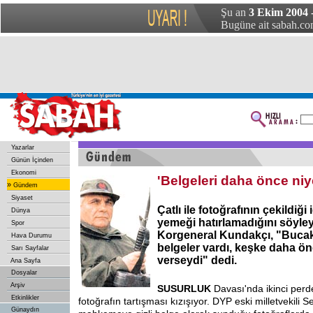
Şu an
3 Ekim 2004 
Bugüne ait sabah.com
Yazarlar
Günün İçinden
Ekonomi
'Belgeleri daha önce ni
»
Gündem
Siyaset
Çatlı ile fotoğrafının çekildiği
Dünya
yemeği hatırlamadığını söyle
Spor
Korgeneral Kundakçı, "Buca
Hava Durumu
belgeler vardı, keşke daha 
Sarı Sayfalar
verseydi" dedi.
Ana Sayfa
Dosyalar
Arşiv
SUSURLUK
Davası'nda ikinci perde
Etkinlikler
fotoğrafın tartışması kızışıyor. DYP eski milletvekili 
Günaydın