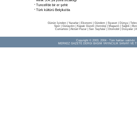
Minik S.A.'ya yuva sıcaklığı
Tunceli'de bir er şehit
Türk kültürü Belçika'da
Günün İçinden
|
Yazarlar
|
Ekonomi
|
Gündem
|
Siyaset
|
Dünya |
Telev
Spor
|
Günaydın
|
Kapak Güzeli
|
Astroloji
|
Magazin
|
Sağlık
|
Biz
Cumartesi
|
Aktüel Pazar
|
Sarı Sayfalar
|
Otomobil
|
Dosyalar
|
A
Copyright © 2003, 2004 - Tüm hakları saklıdır.
MERKEZ GAZETE DERGİ BASIM YAYINCILIK SANAYİ VE T