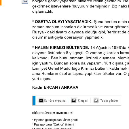
bölgede görev yaparken binlerce resim çektirdim. H
çektirmek isteyenlere 'buyurun' demişimdir. Biz halkı
dışlamadık.
*
OSETYA OLAYI YAŞATMADIK:
Şuna herkes emin ol
zaman masum insanları öldürmedik ve zarar görmesi
Rusya'- daki tiyatro olayında olduğu gibi, 'terörist de 
ölsün' mantığıyla operasyon yapmadık.
*
HALEN KIRMIZI BÜLTENDE:
14 Ağustos 1996'da K
olayının üstünden 8 yıl geçti. O zaman çıkarılan kırm
kalkmadı. Ben bunu tınmam, üzüntü duymam. Memleke
için yaptım. Bundan sonra da yaparım. Yurt dışına çı
Emniyet Genel Müdürlüğü Kırmızı Bülten'i kaldırmak i
ama Rumların özel anlaşma yaptıkları ülkeler var. 
yurt dışına.
Kadir ERCAN / ANKARA
DİĞER GÜNDEM HABERLERİ
Eyleme gelmişti canı âlem çekti
Pasaportlara "Çakıcı" önlemi