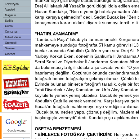
mahkemeye gizli belge olarak sunduğu fotoğraflarda,
Televizyon
Drej Ali lakaplı Ali Yasak'la görüldüğü iddia edilen em
Astroloji
Hasan Kundakçı, "Ben o yemeği hatırlayamadım. Abdul
Magazin
karşı karşıya gelmedim" dedi. Sedat Bucak ise "Ben 
Sağlık
konuşmama kararı aldım" diyerek susmayı tercih etti.
Cuma
Cumartesi
"HATIRLAYAMADIM"
Aktüel Pazar
"Tamburalı Paşa" lakabıyla tanınan emekli Korgenera
Otomobil
mahkemeye sunduğu fotoğrafta 5'i kamu görevlisi 13 
Sinema
bunlar arasında Abdullah Çatlı'nın yanı sıra Drej Ali,
Çizerler
Yarbay Korkut Eken, dönemin Şanlıurfa İl Jandarma 
Seral Saral ve Diyarbakır İl Jandarma Komutanı Alba
da bulunmasıyla ilgili iddialara şu cevabı verdi: "O y
hatırlamış değilim. Gözümün önünde canlandıramadı
fotoğrafı benim fotoğrafçım çekmiş olamaz. Çünkü fo
Evimde bulunan binlerce fotoğrafı taradık, öyle bir f
Tabii Diyarbakır Alay Komutanı ve Urfa Alay Komutanı
köylülerle yemek yemiş olabiliriz. Bucak ile yemek yem
Abdullah Çatlı ile yemek yemedim. Karşı karşıya gel
Bucak'ın fotoğrafı mahkemeye niye verdiğini anlamadığ
"Bucak bunu neden yaptı, çözmüş değilim. Madem eli
başlangıçta verseydi" dedi. Kundakçı şu açıklamaları 
OSETYA BENZETMESİ
Google Arama
* BİNLERCE FOTOĞRAF ÇEKTİRDİM:
Her yerde re