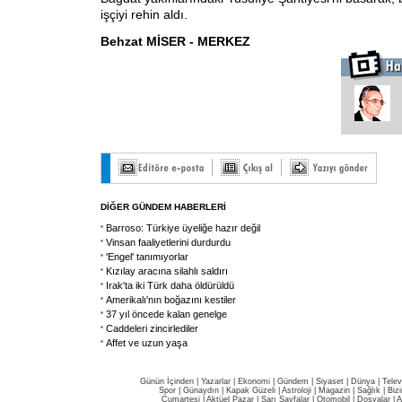
işçiyi rehin aldı.
Behzat MİSER - MERKEZ
DİĞER GÜNDEM HABERLERİ
Barroso: Türkiye üyeliğe hazır değil
Vinsan faaliyetlerini durdurdu
'Engel' tanımıyorlar
Kızılay aracına silahlı saldırı
Irak'ta iki Türk daha öldürüldü
Amerikalı'nın boğazını kestiler
37 yıl öncede kalan genelge
Caddeleri zincirlediler
Affet ve uzun yaşa
Günün İçinden
|
Yazarlar
|
Ekonomi
|
Gündem
|
Siyaset
|
Dünya |
Telev
Spor
|
Günaydın
|
Kapak Güzeli
|
Astroloji
|
Magazin
|
Sağlık
|
Biz
Cumartesi
|
Aktüel Pazar
|
Sarı Sayfalar
|
Otomobil
|
Dosyalar
|
A