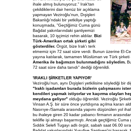
ihale almış bulunuyoruz." Irak'tan
çekildiklerini dair henüz bir açıklama
yapmayan Veziroğlu'nun, Dışişleri
Bakanlığı'ndaki bir yetkiliye yaptığı
konuşmada, "Geçtiğimiz Cuma günü
Bağdat yakınlarındaki şantiyemizi
basarak, 10 işçimizi rehin aldılar.
Bizi
Türk-Amerikan ortak şirketi gibi
gösterdiler.
Örgüt, bize Irak'ı terk
etmemiz için 72 saat süre verdi. Bunun üzerine El-Ce
yayına katılarak, tamamen Müslüman ve Türk şirket
Amerika ile bağımızın bulunmadığını söyledim.
Bu
72 saat süre daha tanıdı" dediği öğrenildi.
'IRAKLI ŞİRKETLER YAPIYOR'
Veziroğlu'nun, aynı Dışişleri yetkilisine söylediği bir d
"Iraklı işadamları burada bizlerin çalışmasını istem
kendileri yapmak istiyorlar ve kaçırma olayları h
meydana geliyor"
olduğu öğrenildi. Veziroğlu Şirket
Vinsan A.Ş. bir süre önce yurtdışına açılma kararı ald
Nasırıye-/Samala arasında yapımı düşünülen yol ihale
bu ihaleye giren 20 kadar yabancı firmanın arasından
teklifle işi almayı başarmıştı. Ancak geçtiğimiz Cum
Sıddık Selefi Tugayı adlı örgüt, sabah saat 06.00 sıra
Bağdat yakınlarındaki Yusufiye Şantiyesi'ni basarak,