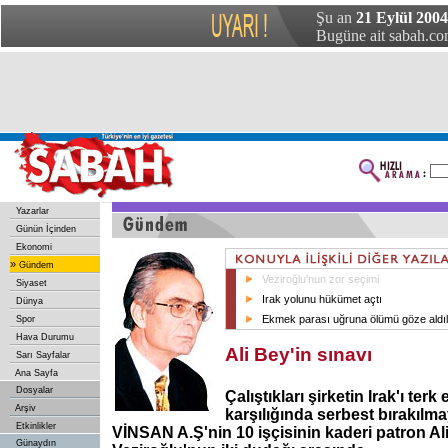
Şu an
21 Eylül 2004 
Bugüne ait sabah.com
Yazarlar
Günün İçinden
Ekonomi
»
Gündem
Veziroğlu'nun zor seçimi
Siyaset
Irak yolunu hükümet açtı
Dünya
Ekmek parası uğruna ölümü göze aldıl
Spor
Hava Durumu
Ali Bey'in sınavı
Sarı Sayfalar
Ana Sayfa
Dosyalar
Çalıştıkları şirketin Irak'ı terk
Arşiv
karşılığında serbest bırakılm
Etkinlikler
VİNSAN A.Ş'nin 10 işçisinin kaderi patron Al
Günaydın