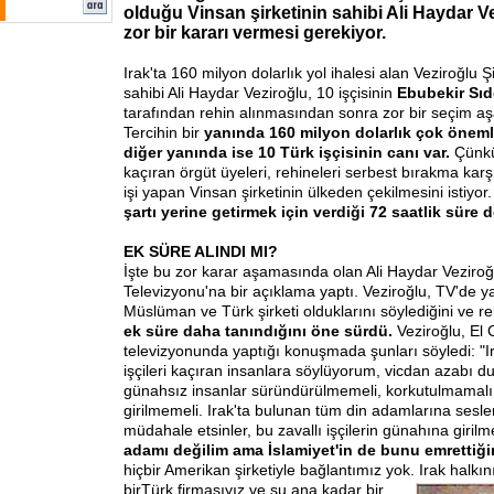
olduğu Vinsan şirketinin sahibi Ali Haydar V
zor bir kararı vermesi gerekiyor.
Irak'ta 160 milyon dolarlık yol ihalesi alan Veziroğlu 
sahibi Ali Haydar Veziroğlu, 10 işçisinin
Ebubekir Sıd
tarafından rehin alınmasından sonra zor bir seçim a
Tercihin bir
yanında 160 milyon dolarlık çok önemli 
diğer yanında ise 10 Türk işçisinin canı var.
Çünkü
kaçıran örgüt üyeleri, rehineleri serbest bırakma karşı
işi yapan Vinsan şirketinin ülkeden çekilmesini istiyor
şartı yerine getirmek için verdiği 72 saatlik süre 
EK SÜRE ALINDI MI?
İşte bu zor karar aşamasında olan Ali Haydar Veziroğl
Televizyonu'na bir açıklama yaptı. Veziroğlu, TV'de 
Müslüman ve Türk şirketi olduklarını söylediğini ve re
ek süre daha tanındığını öne sürdü.
Veziroğlu, El 
televizyonunda yaptığı konuşmada şunları söyledi: "I
işçileri kaçıran insanlara söylüyorum, vicdan azabı du
günahsız insanlar süründürülmemeli, korkutulmamalı
girilmemeli. Irak'ta bulunan tüm din adamlarına ses
müdahale etsinler, bu zavallı işçilerin günahına giril
adamı değilim ama İslamiyet'in de bunu emrettiği
hiçbir Amerikan şirketiyle bağlantımız yok. Irak halkın
bir
Türk firmasıyız ve şu ana kadar bir