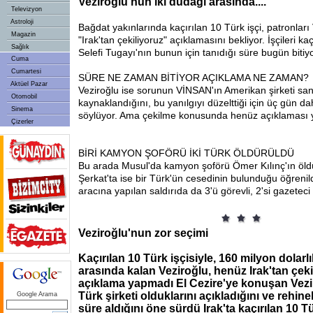
Veziroğlu'nun iki dudağı arasında....
Televizyon
Astroloji
Bağdat yakınlarında kaçırılan 10 Türk işçi, patronları
Magazin
"Irak'tan çekiliyoruz" açıklamasını bekliyor. İşçileri k
Sağlık
Selefi Tugayı'nın bunun için tanıdığı süre bugün bitiyo
Cuma
Cumartesi
SÜRE NE ZAMAN BİTİYOR AÇIKLAMA NE ZAMAN?
Aktüel Pazar
Veziroğlu ise sorunun VİNSAN'ın Amerikan şirketi sa
Otomobil
kaynaklandığını, bu yanılgıyı düzelttiği için üç gün da
Sinema
söylüyor. Ama çekilme konusunda henüz açıklaması 
Çizerler
BİRİ KAMYON ŞOFÖRÜ İKİ TÜRK ÖLDÜRÜLDÜ
Bu arada Musul'da kamyon şoförü Ömer Kılınç'ın öld
Şerkat'ta ise bir Türk'ün cesedinin bulunduğu öğrenild
aracına yapılan saldırıda da 3'ü görevli, 2'si gazeteci 
Veziroğlu'nun zor seçimi
Kaçırılan 10 Türk işçisiyle, 160 milyon dolarlık
arasında kalan Veziroğlu, henüz Irak'tan çeki
açıklama yapmadı El Cezire'ye konuşan Vez
Türk şirketi olduklarını açıkladığını ve rehine
Google Arama
süre aldığını öne sürdü Irak'ta kaçırılan 10 T