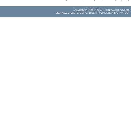
Copyright © 2003, 2004 - Tüm hakları saklıdır.
MERKEZ GAZETE DERGİ BASIM YAYINCILIK SANAYİ VE T