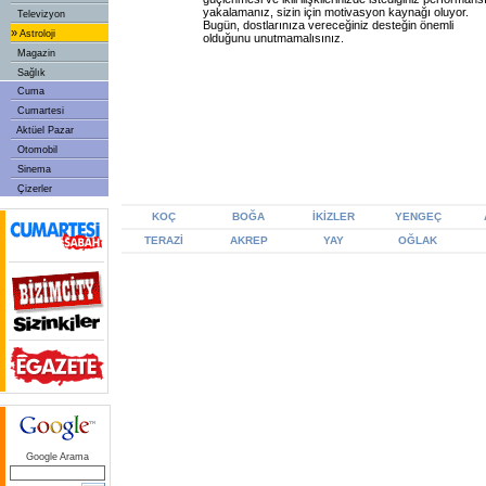
yakalamanız, sizin için motivasyon kaynağı oluyor.
Televizyon
Bugün, dostlarınıza vereceğiniz desteğin önemli
»
Astroloji
olduğunu unutmamalısınız.
Magazin
Sağlık
Cuma
Cumartesi
Aktüel Pazar
Otomobil
Sinema
Çizerler
KOÇ
BOĞA
İKİZLER
YENGEÇ
TERAZİ
AKREP
YAY
OĞLAK
Google Arama