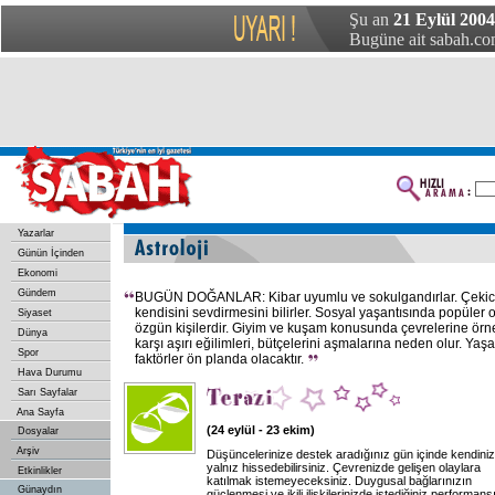
Şu an
21 Eylül 2004 
Bugüne ait sabah.com
Yazarlar
Günün İçinden
Ekonomi
Gündem
BUGÜN DOĞANLAR: Kibar uyumlu ve sokulgandırlar. Çekicili
kendisini sevdirmesini bilirler. Sosyal yaşantısında popüler
Siyaset
özgün kişilerdir. Giyim ve kuşam konusunda çevrelerine örn
Dünya
karşı aşırı eğilimleri, bütçelerini aşmalarına neden olur. Ya
Spor
faktörler ön planda olacaktır.
Hava Durumu
Sarı Sayfalar
Ana Sayfa
(24 eylül - 23 ekim)
Dosyalar
Arşiv
Düşüncelerinize destek aradığınız gün içinde kendiniz
yalnız hissedebilirsiniz. Çevrenizde gelişen olaylara
Etkinlikler
katılmak istemeyeceksiniz. Duygusal bağlarınızın
Günaydın
güçlenmesi ve ikili ilişkilerinizde istediğiniz performans