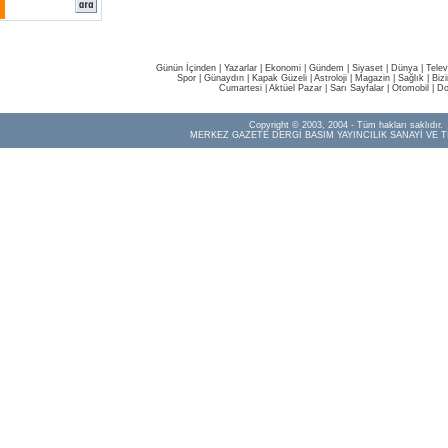
Günün İçinden
|
Yazarlar
|
Ekonomi
|
Gündem
|
Siyaset
|
Dünya |
Telev
Spor
|
Günaydın
|
Kapak Güzeli
|
Astroloji
|
Magazin
|
Sağlık
|
Biz
Cumartesi
|
Aktüel Pazar
|
Sarı Sayfalar
|
Otomobil
|
Do
Copyright © 2003, 2004 - Tüm hakları saklıdır.
MERKEZ GAZETE DERGİ BASIM YAYINCILIK SANAYİ VE T