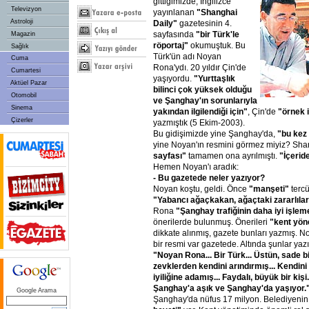
gittiğimizde, İngilizce
Televizyon
yayınlanan
"Shanghai
Astroloji
Daily"
gazetesinin 4.
sayfasında
"bir Türk'le
Magazin
röportaj"
okumuştuk. Bu
Sağlık
Türk'ün adı Noyan
Cuma
Rona'ydı. 20 yıldır Çin'de
Cumartesi
yaşıyordu.
"Yurttaşlık
Aktüel Pazar
bilinci çok yüksek olduğu
Otomobil
ve Şanghay'ın sorunlarıyla
Sinema
yakından ilgilendiği için"
, Çin'de
"örnek 
Çizerler
yazmıştık (5 Ekim-2003).
Bu gidişimizde yine Şanghay'da,
"bu kez
yine Noyan'ın resmini görmez miyiz? Sha
sayfası"
tamamen ona ayrılmıştı.
"İçerid
Hemen Noyan'ı aradık:
- Bu gazetede neler yazıyor?
Noyan koştu, geldi. Önce
"manşeti"
tercü
"Yabancı ağaçkakan, ağaçtaki zararlıları
Rona
"Şanghay trafiğinin daha iyi işlem
önerilerde bulunmuş. Önerileri
"kent yön
dikkate alınmış, gazete bunları yazmış. N
bir resmi var gazetede. Altında şunlar yazıl
"Noyan Rona... Bir Türk... Üstün, sade bi
zevklerden kendini arındırmış... Kendin
iyiliğine adamış... Faydalı, büyük bir kişi...
Şanghay'a aşık ve Şanghay'da yaşıyor.
Google Arama
Şanghay'da nüfus 17 milyon. Belediyenin