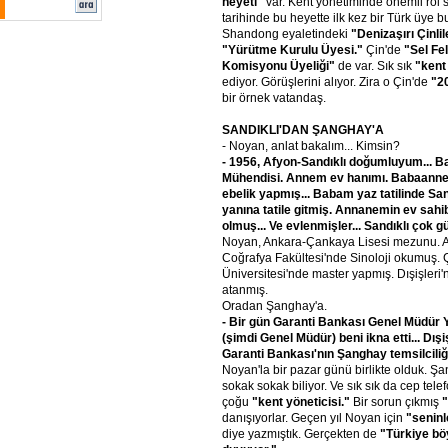
heyeti"
var. Kent yönetiminde önemli rol 
tarihinde bu heyette ilk kez bir Türk üye 
Shandong eyaletindeki
"Denizaşırı Çinl
"Yürütme Kurulu Üyesi."
Çin'de
"Sel Fe
Komisyonu Üyeliği"
de var. Sık sık
"kent
ediyor. Görüşlerini alıyor. Zira o Çin'de
"20
bir örnek vatandaş.
SANDIKLI'DAN ŞANGHAY'A
- Noyan, anlat bakalım... Kimsin?
- 1956, Afyon-Sandıklı doğumluyum... 
Mühendisi. Annem ev hanımı. Babaannem
ebelik yapmış... Babam yaz tatilinde San
yanına tatile gitmiş. Annanemin ev sahibi
olmuş... Ve evlenmişler... Sandıklı çok gü
Noyan, Ankara-Çankaya Lisesi mezunu. An
Coğrafya Fakültesi'nde Sinoloji okumuş.
Üniversitesi'nde master yapmış. Dışişleri'
atanmış.
Oradan Şanghay'a.
- Bir gün Garanti Bankası Genel Müdür 
(şimdi Genel Müdür) beni ikna etti... Dışi
Garanti Bankası'nın Şanghay temsilciliğ
Noyan'la bir pazar günü birlikte olduk. Ş
sokak sokak biliyor. Ve sık sık da cep tele
çoğu
"kent yöneticisi."
Bir sorun çıkmış
danışıyorlar. Geçen yıl Noyan için
"seninl
diye yazmıştık. Gerçekten de
"Türkiye böy