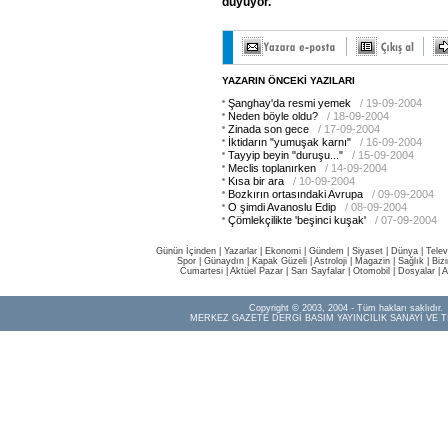
duyuyor."
YAZARIN ÖNCEKİ YAZILARI
Şanghay'da resmi yemek
/ 19-09-2004
Neden böyle oldu?
/ 18-09-2004
Zinada son gece
/ 17-09-2004
İktidarın "yumuşak karnı"
/ 16-09-2004
Tayyip beyin "duruşu..."
/ 15-09-2004
Meclis toplanırken
/ 14-09-2004
Kısa bir ara
/ 10-09-2004
Bozkırın ortasındaki Avrupa
/ 09-09-2004
O şimdi Avanoslu Edip
/ 08-09-2004
Çömlekçilikte 'beşinci kuşak'
/ 07-09-2004
Günün İçinden
|
Yazarlar
|
Ekonomi
|
Gündem
|
Siyaset
|
Dünya |
Telev
Spor
|
Günaydın
|
Kapak Güzeli
|
Astroloji
|
Magazin
|
Sağlık
|
Biz
Cumartesi
|
Aktüel Pazar
|
Sarı Sayfalar
|
Otomobil
|
Dosyalar
|
A
Copyright © 2003, 2004 - Tüm hakları saklıdır.
MERKEZ GAZETE DERGİ BASIM YAYINCILIK SANAYİ VE T