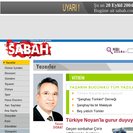
Şu an
20 Eylül 2004
Bugüne ait sabah.com
»
Yazarlar
Günün İçinden
Ekonomi
Gündem
Siyaset
Dünya
Türkiye Noyan'la gurur duyuyor
Spor
"Şanghay Türkleri" Derneği
Hava Durumu
Şanghay'da bir Malatyalı
Sarı Sayfalar
Ana Sayfa
Beş yıldızlı Türkler
Dosyalar
Türkiye Noyan'la gurur duyuy
Arşiv
Etkinlikler
Geçen sonbahar Çin'e
Günaydın