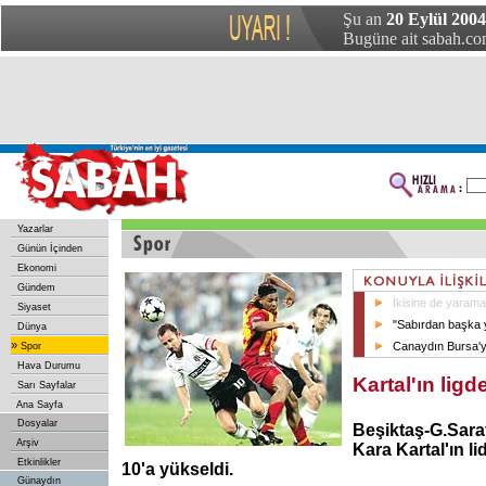
Şu an
20 Eylül 2004
Bugüne ait sabah.com
Yazarlar
Günün İçinden
Ekonomi
Gündem
İkisine de yarama
Siyaset
"Sabırdan başka 
Dünya
»
Canaydın Bursa'
Spor
Hava Durumu
Kartal'ın ligd
Sarı Sayfalar
Ana Sayfa
Dosyalar
Beşiktaş-G.Sar
Arşiv
Kara Kartal'ın li
Etkinlikler
10'a yükseldi.
Günaydın