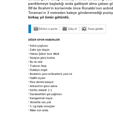
paniklemeye başladığı anda galibiyeti alma çabası 
88'de İbrahim'in kornerinde önce Ronaldo'nun ardın
Toraman'ın 3 metreden kaleye gönderemediği pozis
birkaç yıl ömür götürdü.
DİĞER SPOR HABERLERİ
İnönü çoşkusu
Zafer için düşün
Hakan Şükür özür diledi
Song'un gözü korktu
Bu ne sinir
Trabzon Stop
Dubleye engel
İbrahim'e yeni rol İbrahim'e yeni rol
Halil'in isyanı
Rize demini buluyor
Ankara'nın gücü adına
Körfez tekledi: 1-1
Dardanel'den gol yağmuru
Karagümrük kayıp
Vestel'de ses yok
3. Lig toplu sonuçları
Milan son anda