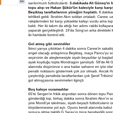
sarıkırmızılı futbolculardı.
3.dakikada Ali Güneş'in 
topu alışı ve Hakan Şükür'ün kaleciyle karşı karşıy
Beşiktaş taraftarlarının yüreğini hoplattı.
8.dakika
tehlikeli geldi. İbrahim Akın soldan ortaladı. Carew, 
rakiplerinden bir karşı yüksekte kafayı vurdu ama top
kaldı. Her iki takım da attığı her adımı rakibi kollaya
yaparak gerçekleştirdi. 19'da Song'un arka direkteki
iki hamlede kontrol etti.
Gol atmış gibi sevindiler
İkinci yarıya çıktıktan 4 dakika sonra Carew'in sakat
engel olacağı anlaşılınca Beşiktaş, maça Pancu'yu sok
seyircinin de ateşlemesiyle siyah-beyazlılar iyi başla
ayak koyduğu topta Mondragon şanslıydı. 58'de Ali G
alanında düşürünce o ana kadar sahanın en iyisi ola
penaltı noktasını göstermek çok zor olmadı. Ancak 
çarptırdığı penaltıda taraftarlardan çok Şeref Tribünü'
gol atmışçasına sevinmeleri ilginçti.
Boş kaleye vuramadılar
65'te Sergen'in frikik atışından sonra dönen topu Pa
gönderdiği top, birkaç dakika sonra İbrahim Akın'ın s
yine Mondi'ye takılması, siyah-beyazlı futbolcuların üm
törpülenmesine yol açtı. Oyunu kendi alanında kabul 
sonuca gitme taktiği G.Saray'ın önce beraberliği sonr