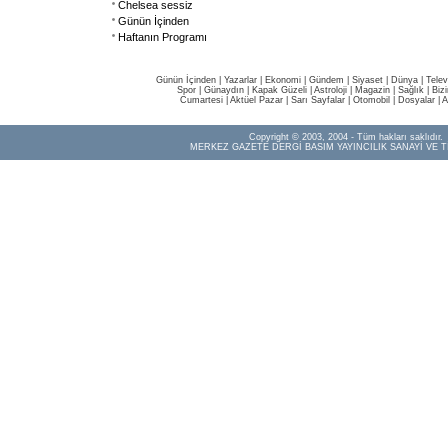
Chelsea sessiz
Günün İçinden
Haftanın Programı
Günün İçinden
|
Yazarlar
|
Ekonomi
|
Gündem
|
Siyaset
|
Dünya |
Telev
Spor
|
Günaydın
|
Kapak Güzeli
|
Astroloji
|
Magazin
|
Sağlık
|
Biz
Cumartesi
|
Aktüel Pazar
|
Sarı Sayfalar
|
Otomobil
|
Dosyalar
|
A
Copyright © 2003, 2004 - Tüm hakları saklıdır.
MERKEZ GAZETE DERGİ BASIM YAYINCILIK SANAYİ VE T