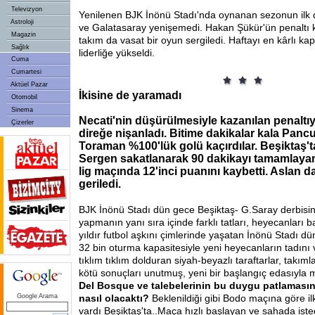
Televizyon
Yenilenen BJK İnönü Stadı'nda oynanan sezonun ilk 
Astroloji
ve Galatasaray yenişemedi. Hakan Şükür'ün penaltı k
Magazin
takım da vasat bir oyun sergiledi. Haftayı en kârlı k
Sağlık
liderliğe yükseldi.
Cuma
Cumartesi
Aktüel Pazar
İkisine de yaramadı
Otomobil
Sinema
Necati'nin düşürülmesiyle kazanılan penaltı
Çizerler
direğe nişanladı. Bitime dakikalar kala Panc
Toraman %100'lük golü kaçırdılar. Beşiktaş'
Sergen sakatlanarak 90 dakikayı tamamlayama
lig maçında 12'inci puanını kaybetti. Aslan 
geriledi.
BJK İnönü Stadı dün gece Beşiktaş- G.Saray derbisin
yapmanın yanı sıra içinde farklı tatları, heyecanları b
yıldır futbol aşkını çimlerinde yaşatan İnönü Stadı d
32 bin oturma kapasitesiyle yeni heyecanların tadını v
tıklım tıklım dolduran siyah-beyazlı taraftarlar, takımla
kötü sonuçları unutmuş, yeni bir başlangıç edasıyla 
Del Bosque ve talebelerinin bu duygu patlaması
Google Arama
nasıl olacaktı?
Beklenildiği gibi Bodo maçına göre ilk
vardı Beşiktaş'ta..Maça hızlı başlayan ve sahada iste