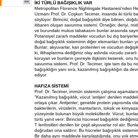
İKİ TÜRLÜ BAĞIŞIKLIK VAR
Metropolitan Florence Nightingale Hastanesi'nden Hem
Uzmanı Prof. Dr. Coşkun Tecimer, insanda iki türlü b
söylüyor. Birincisi; doğal bağışıklık diye bilinen, d
itibaren oluşan savunma sistemi. Örneğin; deriyi, mid
ve burundaki mukus tabakasını bunlar arasında sa
Potansiyel zararlı maddeler vücudun bu dış bariyerlerin
doğal bağışıklık sisteminin diğer elemanları bunları y
Bunlar; akyuvarlar, kan proteinleri ve vücudun değiş
ki, iltihaplanma dediğimiz olay aslında vücudu zararl
koruyan ve bunların çevreyle ilişkisini keserek, onu 
savunma sistemi. Prof. Dr. Tecimer, işte tam da bu n
bağışıklığın yanı sıra, kazanılmış bağışıklığın da de
ediyor.
HAFIZA SİSTEMİ
Prof. Dr. Tecimer, immün sistemin çalışma aşamaların
"Kazanılmış bağışıklık, vücut 'antijen' denilen maddel
ortaya çıkar. Antijenler; genelde protein yapısında ol
bakterilerin, virüslerin, mantarların, toksik ve kimya
yüzeyinde bulunan büyük moleküllerdir. Vücut, bunlarl
türlü yanıt verir: Birincisi hücresel bağışıklık dediği
T lenfositleri denilen bir çeşit akyuvarlar rol alır. Bunla
doğrudan ona saldırır. Bu hücreler bağışıklık sistemini
Bir daha aynı maddeyle karşılaştığında, onu yok etme