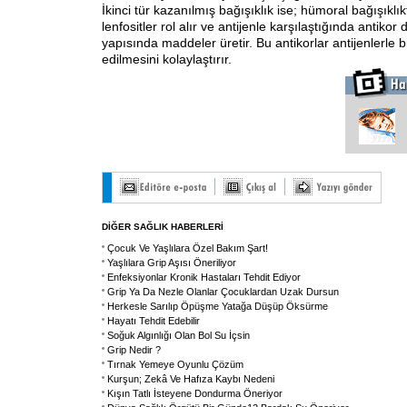
İkinci tür kazanılmış bağışıklık ise; hümoral bağışıklık
lenfositler rol alır ve antijenle karşılaştığında antikor
yapısında maddeler üretir. Bu antikorlar antijenlerle b
edilmesini kolaylaştırır.
DİĞER SAĞLIK HABERLERİ
Çocuk Ve Yaşlılara Özel Bakım Şart!
Yaşlılara Grip Aşısı Öneriliyor
Enfeksiyonlar Kronik Hastaları Tehdit Ediyor
Grip Ya Da Nezle Olanlar Çocuklardan Uzak Dursun
Herkesle Sarılıp Öpüşme Yatağa Düşüp Öksürme
Hayatı Tehdit Edebilir
Soğuk Algınlığı Olan Bol Su İçsin
Grip Nedir ?
Tırnak Yemeye Oyunlu Çözüm
Kurşun; Zekâ Ve Hafıza Kaybı Nedeni
Kışın Tatlı İsteyene Dondurma Öneriyor