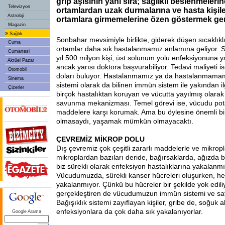
grip aşısının yanı sıra; sağlıklı beslenmelerin
Televizyon
ortamlardan uzak durmalarına ve hasta kişile
Astroloji
ortamlara girmemelerine özen göstermek ge
Magazin
»
Sağlık
Sonbahar mevsimiyle birlikte, giderek düşen sıcaklıkl
Cuma
ortamlar daha sık hastalanmamız anlamına geliyor.
Cumartesi
yıl 500 milyon kişi, üst solunum yolu enfeksiyonuna y
Aktüel Pazar
ancak yarısı doktora başvurabiliyor. Tedavi maliyeti is
Otomobil
doları buluyor. Hastalanmamız ya da hastalanmamamı
Sinema
sistemi olarak da bilinen immün sistem ile yakından il
Çizerler
birçok hastalıktan koruyan ve vücutta yayılmış olarak
savunma mekanizması. Temel görevi ise, vücudu pota
maddelere karşı korumak. Ama bu öylesine önemli bir
olmasaydı, yaşamak mümkün olmayacaktı.
ÇEVREMİZ MİKROP DOLU
Dış çevremiz çok çeşitli zararlı maddelerle ve mikropl
mikroplardan bazıları deride, bağırsaklarda, ağızda b
biz sürekli olarak enfeksiyon hastalıklarına yakalanm
Vücudumuzda, sürekli kanser hücreleri oluşurken, he
yakalanmıyor. Çünkü bu hücreler bir şekilde yok edili
gerçekleştiren de vücudumuzun immün sistemi ve sav
Bağışıklık sistemi zayıflayan kişiler, gribe de, soğuk a
enfeksiyonlara da çok daha sık yakalanıyorlar.
Google Arama