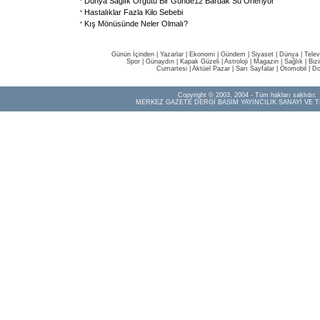
Dünya Sağlık Örgütü Bir Günde12 Bardak Su Öneriyor
Hastalıklar Fazla Kilo Sebebi
Kış Mönüsünde Neler Olmalı?
Günün İçinden
|
Yazarlar
|
Ekonomi
|
Gündem
|
Siyaset
|
Dünya |
Telev
Spor
|
Günaydın
|
Kapak Güzeli
|
Astroloji
|
Magazin
|
Sağlık
|
Biz
Cumartesi
|
Aktüel Pazar
|
Sarı Sayfalar
|
Otomobil
|
Do
Copyright © 2003, 2004 - Tüm hakları saklıdır.
MERKEZ GAZETE DERGİ BASIM YAYINCILIK SANAYİ VE T