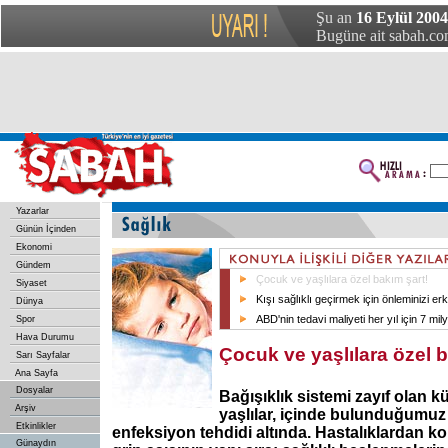
Şu an
16 Eylül 200
Bugüne ait sabah.com
Yazarlar
Günün İçinden
Ekonomi
Gündem
Çocuk ve yaşlılara özel bakım şart!
Siyaset
Kışı sağlıklı geçirmek için önleminizi er
Dünya
ABD'nin tedavi maliyeti her yıl için 7 mi
Spor
Hava Durumu
Çocuk ve yaşlılara özel b
Sarı Sayfalar
Ana Sayfa
Dosyalar
Bağışıklık sistemi zayıf olan 
Arşiv
yaşlılar, içinde bulunduğumu
Etkinlikler
enfeksiyon tehdidi altında. Hastalıklardan ko
Günaydın