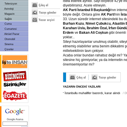
istifa ederek ayrıldı. Sayı böylece 42'ye i
Televizyon
diyebilirsiniz. Acele etmeyin.
Astroloji
AK Parti İstanbul İl Başkanlığı
'nın intern
böyle değil. Onlara göre
AK Parti
'nin
İsta
Magazin
33. Uzun süredir internet sitesindeki bu 
Sağlık
Burhan Kuzu
,
Nimet Çubukcu, Alaattin
Cuma
Karahan Uslu, İbrahim Özal, İrfan Günd
Cumartesi
Erdem
ve
Bakan Ali Coşkun
gibi önemli 
Aktüel Pazar
yoklar...
Otomobil
Siteyi hazırlayanlar unutmuş olabilir, site
Sinema
etmemiş olabilirler ama benim dikkatimi ş
Çizerler
milletvekilinin tavrı çekiyor.
Acaba onlar bundan rahatsız değil mi? Ya 
sitesine hiç girmiyorlar, ya da internetin 
önemsemiyorlar mı?
YAZARIN ÖNCEKİ YAZILARI
İstanbullu muhalifler bastırdı, karar alındı
/ 
Google Arama