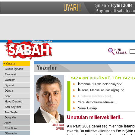
Şu an
7 Eylül 2004 -
Bugüne ait sabah.com
»
Yazarlar
Günün İçinden
Ekonomi
Gündem
İstanbul CHP'de neler oluyor?
Siyaset
İl Genel Meclisi ne işle uğraşır?
Dünya
Unutulan milletvekilleri!..
Spor
Hava Durumu
Yerel demokrasi adımları...
Sarı Sayfalar
Soru- Cevap
Ana Sayfa
Unutulan milletvekilleri!..
Dosyalar
Arşiv
AK Parti
2001 genel seçimlerinde
İstanb
Etkinlikler
çıkardı. Bu milletvekillerinden
Emin Şirin
d
Günaydın